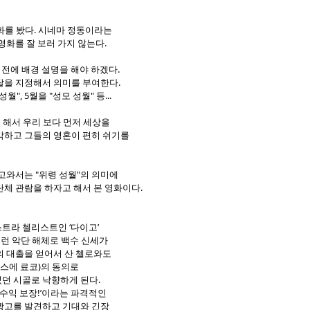
화를 봤다. 시네마 정동이라는
영화를 잘 보러 가지 않는다.
 전에 배경 설명을 해야 하겠다.
달을 지정해서 의미를 부여한다.
월", 5월을 "성모 성월" 등...
고 해서 우리 보다 먼저 세상을
각하고 그들의 영혼이 편히 쉬기를
고와서는 "위령 성월"의 의미에
체 관람을 하자고 해서 본 영화이다.
트라 첼리스트인 ‘다이고’
스런 악단 해체로 백수 신세가
의 대출을 얻어서 산 첼로와도
로스에 료코)의 동의로
던 시골로 낙향하게 된다.
고수익 보장!’이라는 파격적인
광고를 발견하고 기대와 긴장