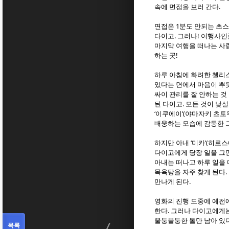
속에 면접을 보러 간다.
면접은 1분도 안되는 초
다이고. 그러나! 여행사
마지막 여행을 떠나는 사람
하는 곳!
하루 아침에 화려한 첼리스
있다는 면에서 마음이 뿌
싸이 관리를 잘 안하는 것 
된 다이고. 모든 것이 낯
‘이쿠에이’(야마자키 츠
배웅하는 모습에 감동한 
하지만 아내 ‘미카’(히로
다이고에게 당장 일을 그
아내는 떠나고 하루 일을
목욕탕을 자주 찾게 된다.
만나게 된다.
영화의 진행 도중에 예전
한다. 그러나 다이고에게
울퉁불퉁한 돌만 남아 있다
목록