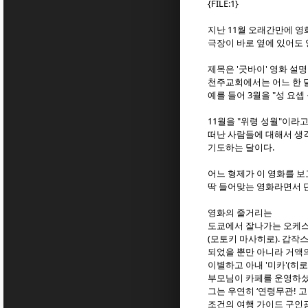
{FILE:1}
지난 11월 오래간만에 영
극장이 바로 옆에 있어도 
제목은 '굿바이' 영화 설명
천주교회에서는 어느 한 
예를 들어 3월을 "성 요셉 성
11월을 "위령 성월"이라
떠난 사람들에 대해서 생
기도하는 달이다.
어느 형제가 이 영화를 보
딱 들어맞는 영화라면서 단
영화의 줄거리는
도쿄에서 잘나가는 오케스
(모토키 마사히로). 갑작
되었을 뿐만 아니라 거액
이별하고 아내 '미카'(히
부모님이 카페를 운영하셨
그는 우연히 ‘연령무관! 
조건의 여행 가이드 구인