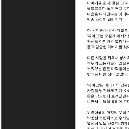
이야기를 한다. 돌은 그 
울툴붕퉁한 돌은 편치 못한
마음을 나타낸다는 것이다
임종 소식이 알려진다.
아내 '미카'는 아버지를 
'다이고'는 모질게 아버지
자신도 아이와 이별했다는
듣고 임종한 아버지를 찾
다른 사람을 위해서 봉사
부두의 노동자들의 말을 
누워있는 좁은 다락방에는
밖에는 다른 짐이 없었다.
'다이고'는 아버지의 납관
자갈을 발견하게 된다. 
몸을 닦으면서 흐려졌던 
보면서 눈물을 흘리게 된다
위령성월의 마지막 무렵 
박영선 프란치스코 수사님
열심히 일을 하셨다. 형제
하셨다. 자신의 건강을 돌보