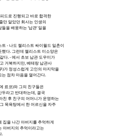
스피드로 진행되고 바로 합격한
인줄만 알았던 회사는 인생의
들을 배웅하는 ‘납관’ 일을
트 - 나도 첼리스트 싸이월드 일촌이
듯했다. 그런데 첼리스트 미소양은
같다. - 에서 초보 납관 도우미가
설고 거북하지만, 베테랑 납관사
토무)가 정성스럽게 고인의 마지막을
그는 점차 마음을 열어간다.
스에 료코)와 그의 친구들은
만두라고 반대하는데, 결국
 마친 후 친구의 어머니가 운영하는
 그 목욕탕에서 한 어르신을 자주
에 집을 나간 아버지를 추억하게
는 아버지의 추억이라고는
.