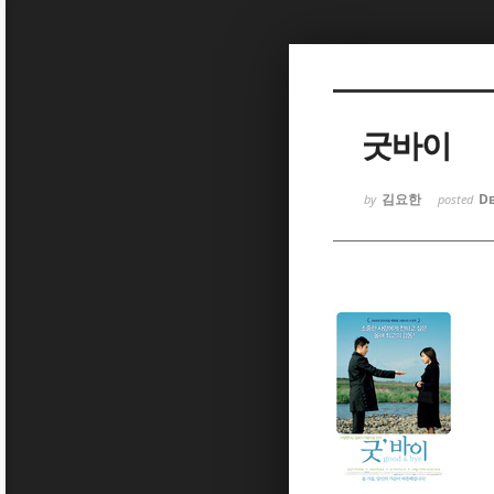
Sketchbook
Sketchbook
굿바이
김요한
De
by
posted
Sketchbook
Sketchbook