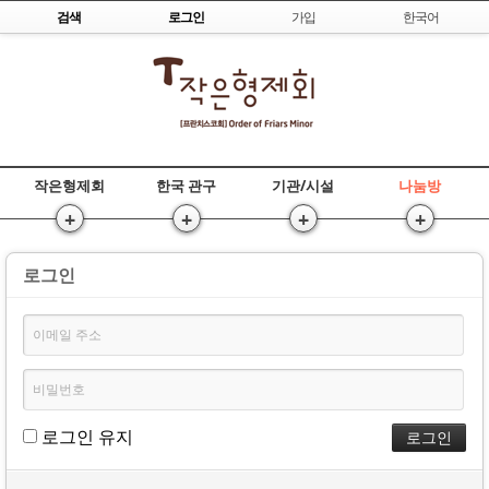
Skip to content
검색
로그인
가입
한국어
작은형제회
한국 관구
기관/시설
나눔방
+
+
+
+
로그인
로그인 유지