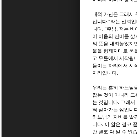
내적 가난은 그래서
십니다
."
라는 신뢰입
니다
. "
주님
,
저는 비
이 비움의 신비를 
의 뜻을 내려놓았지
물을 형제자매로 품을
고 무릎에서 시작됩
들이는 자리에서 시
자리입니다
.
우리는 흔히 하느님
잡는 것이 아니라 
는 것입니다
.
그래서 
혀 살아가는 삶입니
하느님의 자비를 발
니다
.
이 앎은 결코 
만 결코 다 알 수 없