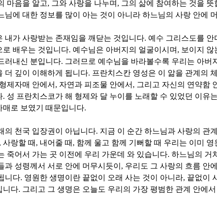
의 마음을 알고
,
그와 사랑을 나누며
,
그의 삶에 참여하는 것을 
느님에 대한 정보를 많이 아는 것이 아니라 하느님의 사랑 안에
은 내가 사랑받는 존재임을 깨닫는 것입니다
.
예수 그리스도를 안
으로 배우는 것입니다
.
예수님은 아버지의 얼굴이시며
,
보이지 않
 드러내신 분입니다
.
그러므로 예수님을 바라볼수록 우리는 아버지
 더 깊이 이해하게 됩니다
.
프란치스칸 영성은 이 앎을 관계의 
형제자매 안에서
,
자연과 피조물 안에서
,
그리고 자신의 연약함 
다
.
성 프란치스코가 해 형제와 달 누이를 노래할 수 있었던 이유
자매로 보였기 때문입니다
.
래의 천국 입장권이 아닙니다
.
지금 이 순간 하느님과 사랑의 관
,
사랑할 때
,
내어줄 때
,
함께 울고 함께 기뻐할 때 우리는 이미 영
 죽어서 가는 곳 이전에 우리 가운데 와 있습니다
.
하느님의 거처
들과 성령께서 서로 안에 머무시듯이
,
우리도 그 사랑의 흐름 안에
 됩니다
.
영원한 생명이란 끝없이 오래 사는 것이 아니라
,
끝없이 
입니다
.
그리고 그 생명은 오늘도 우리의 가장 평범한 관계 안에서