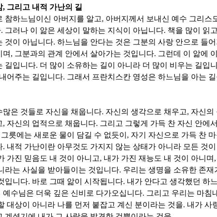
앎
,
그리고 내적 가난의 길
로 참하느님이신 아버지를 알고
,
아버지께서 보내신 예수 그리스도
다
.
그러나 이 앎은 세상이 말하는 지식이 아닙니다
.
책을 많이 읽
는 것이 아닙니다
.
하느님을 안다는 것은 그분의 사랑 안으로 들
이며
,
그분과의 관계 안에서 살아가는 것입니다
.
그런데 이 앎에 
는 길입니다
.
더 많이 소유하는 길이 아니라 더 많이 비우는 길입
 내어주는 길입니다
.
그래서 프란치스칸 영성은 하느님을 아는 길
수많은 것들로 자신을 채웁니다
.
자신의 생각으로 채우고
,
자신의
고
,
자신의 업적으로 채웁니다
.
그리고 그렇게 가득 찬 자신 안에
 그릇에는 새로운 물이 담길 수 없듯이
,
자기 자신으로 가득 찬 
다
.
내적 가난이란 아무것도 가지지 않는 상태가 아니라 모든 것
가 가진 믿음도 내 것이 아니고
,
내가 가진 재능도 내 것이 아니며
아니라는 사실을 받아들이는 것입니다
.
우리는 생명을 소유한 존재
 것입니다
.
바로 그때 앎이 시작됩니다
.
내가 안다고 생각했던 하
 예수님은 더욱 깊은 신비로 다가오십니다
.
그리고 우리는 마침
할 대상이 아니라 나를 먼저 붙잡고 계신 분이라는 것을
.
내가 사
 계셨기에 내가 그 사랑을 발견한 것뿐이라는 것을
.