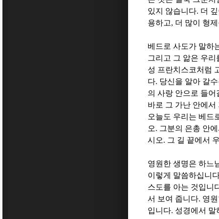
있지 않습니다
.
더 
용하고
,
더 많이 형
베드로 사도가 말하
그리고 그 앎은 우리
성 프란치스코처럼 
다
.
당신을 알아 갈수
의 사랑 안으로 들어
바로 그 가난 안에서
오늘도 우리는 베드
오
.
그분의 은총 안
시오
.
그 길 끝에서 
영원한 생명은 하느
이렇게 말씀하십니
스도를 아는 것입니
서 보여 줍니다
.
영원
입니다
.
성경에서 말