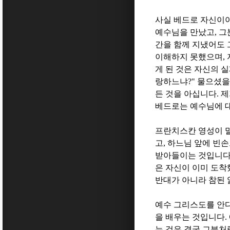
사실 베드로 자신이야
예수님을 만났고
,
그
간을 함께 지냈어도 
이해하지 못했으며
,
게 된 것은 자신의 
랑하느냐
?"
물으셨을
든 것을 아십니다
.
제
베드로는 예수님에 
프란치스칸 영성이 
고
,
하느님 앞에 빈손
받아들이는 것입니
은 자신이 이미 도착
반대가 아니라 참된
예수 그리스도를 안
을 배우는 것입니다
.
는 것은 결국 그분처