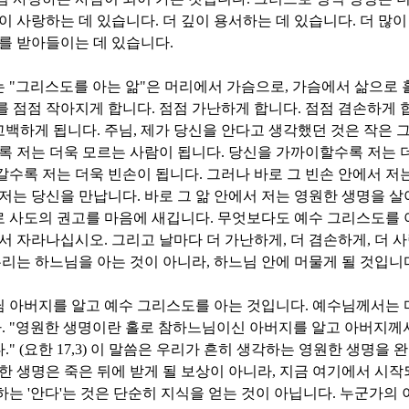
깊이 사랑하는 데 있습니다
.
더 깊이 용서하는 데 있습니다
.
더 많이
제를 받아들이는 데 있습니다
.
는
"
그리스도를 아는 앎
"
은 머리에서 가슴으로
,
가슴에서 삶으로 
를 점점 작아지게 합니다
.
점점 가난하게 합니다
.
점점 겸손하게 
고백하게 됩니다
.
주님
,
제가 당신을 안다고 생각했던 것은 작은
록 저는 더욱 모르는 사람이 됩니다
.
당신을 가까이할수록 저는 
갈수록 저는 더욱 빈손이 됩니다
.
그러나 바로 그 빈손 안에서 저
 저는 당신을 만납니다
.
바로 그 앎 안에서 저는 영원한 생명을 
로 사도의 권고를 마음에 새깁니다
.
무엇보다도 예수 그리스도를 
에서 자라나십시오
.
그리고 날마다 더 가난하게
,
더 겸손하게
,
더 
우리는 하느님을 아는 것이 아니라
,
하느님 안에 머물게 될 것입니
님 아버지를 알고 예수 그리스도를 아는 것입니다
.
예수님께서는 
다
. "
영원한 생명이란 홀로 참하느님이신 아버지를 알고 아버지께서
다
." (
요한
17,3)
이 말씀은 우리가 흔히 생각하는 영원한 생명을 
한 생명은 죽은 뒤에 받게 될 보상이 아니라
,
지금 여기에서 시작
하는
'
안다
'
는 것은 단순히 지식을 얻는 것이 아닙니다
.
누군가의 