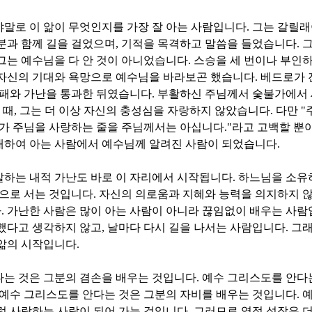
말로 이 앎이 무엇인지를 가장 잘 아는 사람입니다
.
그는 갈릴래
분과 함께 길을 걸었으며
,
기적을 목격하고 말씀을 들었습니다
.
그
그는 예수님을 다 안 것이 아니었습니다
.
스승을 세 번이나 부인
자신의 기대와 욕망으로 예수님을 바라보곤 했습니다
.
베드로가 
실패와 가난을 통과한 뒤였습니다
.
부활하신 주님께서 숯불가에서 
 때
,
그는 더 이상 자신의 충성심을 자랑하지 않았습니다
.
다만
"
가 주님을 사랑하는 줄을 주님께서는 아십니다
."
라고 고백할 뿐
대하여 아는 사람에서 예수님께 알려진 사람이 되었습니다
.
말하는 내적 가난도 바로 이 자리에서 시작됩니다
.
하느님을 소유
으로 서는 것입니다
.
자신의 의로움과 지혜와 능력을 의지하지 
다
.
가난한 사람은 많이 아는 사람이 아니라 끊임없이 배우는 사
했다고 생각하지 않고
,
날마다 다시 길을 나서는 사람입니다
.
그래
 앎의 시작입니다
.
다는 것은 그분의 겸손을 배우는 것입니다
.
예수 그리스도를 안다
예수 그리스도를 안다는 것은 그분의 자비를 배우는 것입니다
.
예
럼 사랑하는 사람이 되어 가는 것입니다
.
그러므로 영적 성장은 더