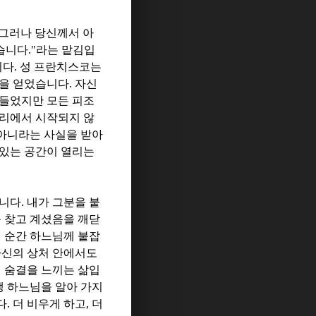
그러나 당신께서 아
습니다
."
라는 맡김입
니다
.
성 프란치스코는
함을 얻었습니다
.
자신
만들었지만 모든 피조
리에서 시작되지 않
아니라는 사실을 받아
 있는 공간이 열리는
입니다
.
내가 그분을 붙
를 찾고 계셨음을 깨닫
이 순간 하느님께 붙잡
신의 상처 안에서도
의 숨결을 느끼는 삶입
생 하느님을 알아 가지
다
.
더 비우게 하고
,
더