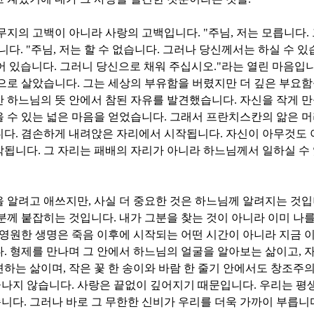
 무지의 고백이 아니라 사랑의 고백입니다
. "
주님
,
저는 모릅니다
.
니다
. "
주님
,
저는 할 수 없습니다
.
그러나 당신께서는 하실 수 있
어 있습니다
.
그러니 당신으로 채워 주십시오
."
라는 열린 마음입
삶으로 살았습니다
.
그는 세상의 부유함을 버렸지만 더 깊은 부요
만 하느님의 뜻 안에서 참된 자유를 발견했습니다
.
자신을 작게 
 수 있는 넓은 마음을 얻었습니다
.
그래서 프란치스칸의 앎은 머
니다
.
겸손하게 내려앉은 자리에서 시작됩니다
.
자신이 아무것도 
작됩니다
.
그 자리는 패배의 자리가 아니라 하느님께서 일하실 수
을 알려고 애쓰지만
,
사실 더 중요한 것은 하느님께 알려지는 것
그분께 붙잡히는 것입니다
.
내가 그분을 찾는 것이 아니라 이미 나
영원한 생명은 죽음 이후에 시작되는 어떤 시간이 아니라 지금 
다
.
형제를 만나며 그 안에서 하느님의 얼굴을 알아보는 삶이고
,
자
견하는 삶이며
,
작은 꽃 한 송이와 바람 한 줄기 안에서도 창조주
끝나지 않습니다
.
사랑은 끝없이 깊어지기 때문입니다
.
우리는 평
습니다
.
그러나 바로 그 무한한 신비가 우리를 더욱 가까이 부릅니