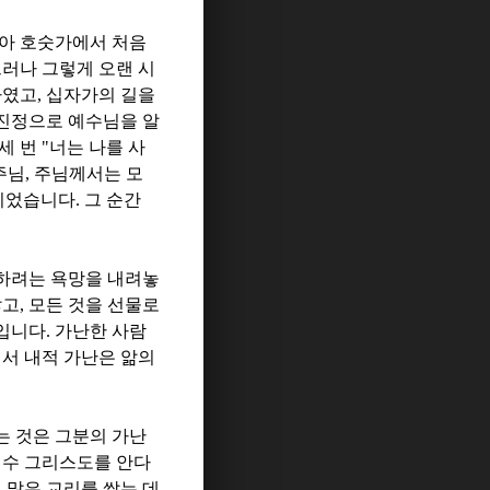
아 호숫가에서 처음
러나 그렇게 오랜 시
하였고
,
십자가의 길을
진정으로 예수님을 알
세 번
"
너는 나를 사
주님
,
주님께서는 모
이었습니다
.
그 순간
하려는 욕망을 내려놓
않고
,
모든 것을 선물로
람입니다
.
가난한 사람
서 내적 가난은 앎의
는 것은 그분의 가난
수 그리스도를 안다
 많은 교리를 쌓는 데