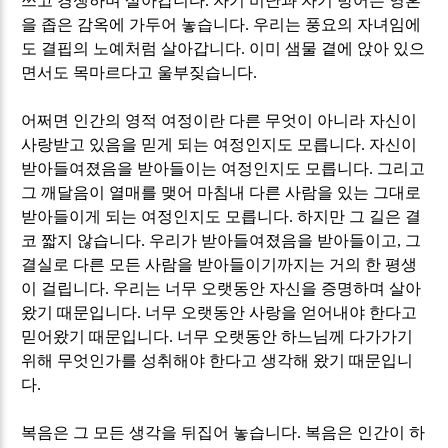
쓰고 경쟁하며 살아갑니다
.
자기 비난과 자기 방어는 영혼
을 좁은 감옥에 가두어 놓습니다
.
우리는 풍요의 자녀임에
도 결핍의 노예처럼 살아갑니다
.
이미 샘물 곁에 앉아 있으
면서도 목마르다고 울부짖습니다
.
어쩌면 인간의 영적 여정이란 다른 무엇이 아니라 자신이
사랑받고 있음을 믿게 되는 여정인지도 모릅니다
.
자신이
받아들여졌음을 받아들이는 여정인지도 모릅니다
.
그리고
그 깨달음이 열매를 맺어 마침내 다른 사람을 있는 그대로
받아들이게 되는 여정인지도 모릅니다
.
하지만 그 길은 결
코 짧지 않습니다
.
우리가 받아들여졌음을 받아들이고
,
그
결실로 다른 모든 사람을 받아들이기까지는 거의 한 평생
이 걸립니다
.
우리는 너무 오랫동안 자신을 증명하며 살아
왔기 때문입니다
.
너무 오랫동안 사랑을 얻어내야 한다고
믿어왔기 때문입니다
.
너무 오랫동안 하느님께 다가가기
위해 무엇인가를 성취해야 한다고 생각해 왔기 때문입니
다
.
복음은 그 모든 생각을 뒤집어 놓습니다
.
복음은 인간이 하