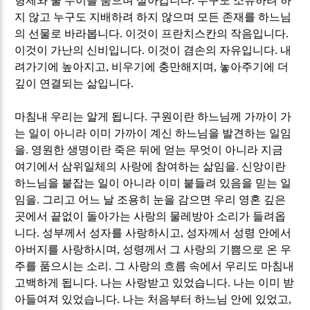
형제와 물 누이를 품으며 살아갑니다
.
누구도 소유하려 하
지 않고 누구도 지배하려 하지 않으며 모든 존재를 하느님
의 선물로 바라봅니다
.
이것이 프란치스칸의 작음입니다
.
이것이 가난의 신비입니다
.
이것이 겸손의 자유입니다
.
내
려가기에 높아지고
,
비우기에 충만해지며
,
놓아주기에 더
깊이 연결되는 삶입니다
.
마침내 우리는 알게 됩니다
.
구원이란 하느님께 가까이 가
는 일이 아니라 이미 가까이 계신 하느님을 발견하는 일임
을
.
영원한 생명이란 죽은 뒤에 얻는 무엇이 아니라 지금
여기에서 삼위일체의 사랑에 참여하는 삶임을
.
신앙이란
하느님을 붙잡는 일이 아니라 이미 붙들려 있음을 믿는 일
임을
.
그리고 어느 날 조용히 눈을 감으면 우리 영혼 깊은
곳에서 끝없이 돌아가는 사랑의 물레방아 소리가 들려옵
니다
.
성부께서 성자를 사랑하시고
,
성자께서 성령 안에서
아버지를 사랑하시며
,
성령께서 그 사랑의 기쁨으로 온 우
주를 품으시는 소리
.
그 사랑의 흐름 속에서 우리도 마침내
고백하게 됩니다
.
나는 사랑받고 있었습니다
.
나는 이미 받
아들여져 있었습니다
.
나는 처음부터 하느님 안에 있었고
,