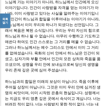
느님께 가는 이야기가 아니라
,
하느님께서 인간에게 오신
이야기입니다
.
인간이 사랑받을 자격을 얻는 이야기가 아
니라
,
이미 사랑받고 있다는 사실을 알려주는 이야기입니
다
.
인간이 하느님과 합일을 이루어내는 이야기가 아니라
,
목록
열기
하느님께서 이미 우리와 하나가 되셨다는 선언입니다
.
그
래서 복음은 복된 소식입니다
.
우리는 우리 자신의 힘으로
하느님과 하나 될 수 없습니다
.
아무리 수행하고 기도하고
애쓴다 하여도 인간 스스로는 그 거리를 메울 수 없습니다
.
그러나 하느님께서는 예수 그리스도 안에서 이미 그 거리
를 없애셨습니다
.
육화의 신비 안에서 하느님은 인간이 되
셨고
,
십자가와 부활 안에서 인간의 모든 상처와 죽음을 품
으셨으며
,
성령을 우리 안에 보내심으로써 당신의 생명을
우리 존재 깊은 곳에 심어 주셨습니다
.
하느님과의 합일은 미래의 보상이 아닙니다
.
죽음 이후에
주어질 상장이 아닙니다
.
그것은 이미 우리 안에 심겨진 생
명의 씨앗이며
,
이미 시작된 은총의 현실입니다
.
성령께서
는 지금도 우리 영혼 깊은 곳에서 속삭이고 계십니다
.
너는
버려진 적이 없다
.
너는 사랑받지 못한 적이 없다
.
너는 내