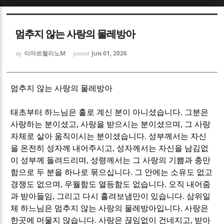
Sketchbook5, 스케치북5
Sketchbook5, 스케치북5
멈추지 않는 사랑의 물레방아
이마르첼리노M
Jun 01, 2026
by
posted
멈추지 않는 사랑의 물레방아
Sketchbook5, 스케치북5
Sketchbook5, 스케치북5
태초부터 하느님은 홀로 계신 분이 아니셨습니다
.
그분은
사랑하는 분이셨고
,
사랑을 받으시는 분이셨으며
,
그 사랑
자체로 살아 움직이시는 분이셨습니다
.
성부께서는 자신
을 온전히 성자께 내어주시고
,
성자께서는 자신을 남김없
이 성부께 돌려드리며
,
성령께서는 그 사랑의 기쁨과 충만
함으로 두 분을 하나로 묶으십니다
.
그 안에는 소유도 없고
경쟁도 없으며
,
우월함도 열등함도 없습니다
.
오직 내어줌
과 받아들임
,
그리고 다시 흘려보냄만이 있습니다
.
삼위일
체 하느님은 멈추지 않는 사랑의 물레방아입니다
.
사랑은
한곳에 머물지 않습니다
.
사랑은 끊임없이 건네지고
,
받아