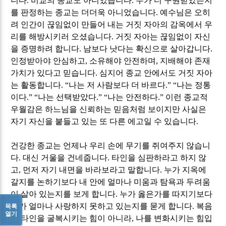
니다
.
비교의 종교도 아니었습니다
.
누가 더 구원받았는지
를 판정하는 종교는 더더욱 아니었습니다
.
예수님은 오히
려 인간이 끊임없이 만들어 내는 거짓 자아의 감옥에서 우
리를 해방시키러 오셨습니다
.
거짓 자아는 끊임없이 자신
을 증명하려 합니다
.
남보다 낫다는 확신으로 살아갑니다
.
인정받아야 안심하고
,
소유해야 안전하며
,
지배해야 존재
가치가 있다고 믿습니다
.
심지어 종교 안에서도 거짓 자아
는 활동합니다
. “
나는 저 사람보다 더 바르다
.” “
나는 정통
이다
.” “
나는 선택받았다
.” “
나는 안전하다
.”
이런 종교적
우월감은 하느님을 신뢰하는 믿음처럼 보이지만 사실은
자기 자신을 붙들고 있는 또 다른 에고일 수 있습니다
.
건강한 종교는 언제나 우리 손에 무기를 쥐여주지 않습니
다
.
대신 거울을 건네줍니다
.
타인을 심판하라고 하지 않
고
,
먼저 자기 내면을 바라보라고 말합니다
.
누가 지옥에
갈지를 논하기보다 내 안에 얼마나 미움과 탐욕과 두려움
이 살아 있는지를 보게 합니다
.
누가 옳은가를 따지기보다
내가 얼마나 사랑하지 못하고 있는지를 묻게 합니다
.
복음
목록
열기
은 타인을 굴복시키는 힘이 아니라
,
나를 변화시키는 힘입