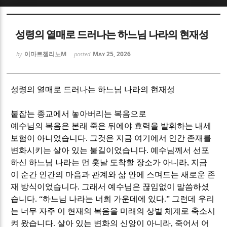
Sketchbook5, 스케치북5
Sketchbook5, 스케치북5
성령의 열매로 드러나는 하느님 나라의 현재성
이마르첼리노M
May 25, 2026
by
posted
성령의 열매로 드러나는 하느님 나라의 현재성
Sketchbook5, 스케치북5
Sketchbook5, 스케치북5
붙잡는 종교에서 놓아버리는 복음으로
예수님의 복음은 본래 죽은 뒤에야 효력을 발휘하는 내세
보험이 아니었습니다
.
그것은 지금 여기에서 인간 존재를
변화시키는 살아 있는 불길이었습니다
.
예수님께서 선포
하신 하느님 나라는 먼 훗날 도착할 장소가 아니라
,
지금
이 순간 인간의 마음과 관계와 삶 안에 스며드는 새로운 존
재 방식이었습니다
.
그래서 예수님은 끊임없이 말씀하셨
습니다
. “
하느님 나라는 너희 가운데에 있다
.”
그런데 우리
는 너무 자주 이 현재의 복음을 미래의 상벌 체계로 축소시
켜 왔습니다
.
살아 있는 변화의 신앙이 아니라
,
죽어서 어