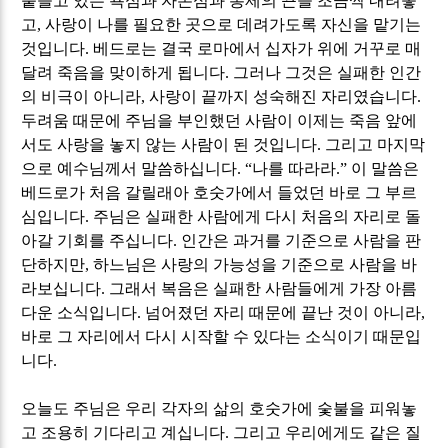
붙들고 있는 욕심과 자존심과 통제의 끈을 조금씩 내려놓
고
,
사랑이 나를 필요한 곳으로 데려가도록 자신을 맡기는
것입니다
.
베드로는 결국 로마에서 십자가 위에 거꾸로 매
달려 죽음을 맞이하게 됩니다
.
그러나 그것은 실패한 인간
의 비극이 아니라
,
사랑이 끝까지 성숙해진 자리였습니다
.
두려움 때문에 주님을 부인했던 사람이 이제는 죽음 앞에
서도 사랑을 놓지 않는 사람이 된 것입니다
.
그리고 마지막
으로 예수님께서 말씀하십니다
. “
나를 따라라
.”
이 말씀은
베드로가 처음 갈릴래아 호숫가에서 들었던 바로 그 부르
심입니다
.
주님은 실패한 사람에게 다시 처음의 자리로 돌
아갈 기회를 주십니다
.
인간은 과거를 기준으로 사람을 판
단하지만
,
하느님은 사랑의 가능성을 기준으로 사람을 바
라보십니다
.
그래서 복음은 실패한 사람들에게 가장 아름
다운 소식입니다
.
넘어졌던 자리 때문에 끝난 것이 아니라
,
바로 그 자리에서 다시 시작할 수 있다는 소식이기 때문입
니다
.
오늘도 주님은 우리 각자의 삶의 호숫가에 숯불을 피워놓
고 조용히 기다리고 계십니다
.
그리고 우리에게도 같은 질