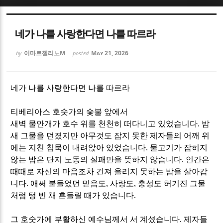
Sketchbook5, 스케치북5
Sketchbook5, 스케치북5
네가 나를 사랑한다면 나를 따르라
이마르첼리노M
May 21, 2026
by
posted
네가 나를 사랑한다면 나를 따르라
Sketchbook5, 스케치북5
Sketchbook5, 스케치북5
티베리아스 호숫가의 숯불 앞에서
새벽 물안개가 호수 위를 천천히 떠다니고 있었습니다
.
밤
새 그물을 던졌지만 아무것도 잡지 못한 제자들의 어깨 위
에는 지친 침묵이 내려앉아 있었습니다
.
물고기가 잡히지
않는 밤은 단지 노동의 실패만을 뜻하지 않습니다
.
인간은
때때로 자신의 마음조차 건져 올리지 못하는 밤을 살아갑
니다
.
애써 붙들었던 믿음도
,
사랑도
,
충성도 허기진 그물
처럼 텅 빈 채 흔들릴 때가 있습니다
.
그 호숫가에 부활하신 예수님께서 서 계셨습니다
.
제자들