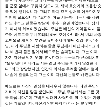
을 시작하십니다
.
그래서 부활하신 예수님께서는 베드로
를 군중 앞에서 꾸짖지 않으시고
,
새벽 호숫가의 조용한 숯
불 앞에 앉히십니다
.
그리고 마치 깊은 상처를 어루만지듯
천천히 물으십니다
. “
요한의 아들 시몬아
,
너는 나를 사랑
하느냐
?”
그 질문은 칼날이 아니라 손길이었습니다
.
정죄
가 아니라 회복이었습니다
.
주님은 배신의 기억을 다시 들
추어 베드로를 무너뜨리려 하신 것이 아니라
,
세 번의 사랑
고백으로 세 번의 부인을 씻어주시려 했던 것입니다
. “
주
님
,
제가 주님을 사랑하는 줄을 주님께서 아십니다
.”
그러
나 세 번째 질문 앞에서 베드로는 슬퍼집니다
.
그는 이제
자기 자신을 믿지 못합니다
.
한때는 누구보다 큰소리치며
“
모두 떨어져 나가도 저는 결코 주님을 버리지 않겠습니
다
.”
라고 장담했지만
,
인간의 의지는 두려움 앞에서 얼마
나 쉽게 흔들리는지 그는 이미 자신의 눈물로 배웠습니다
.
베드로는 자신의 결심을 내세우지 않습니다
.
다만 주님의
자비에 자신을 맡길 뿐입니다
. “
주님
,
주님께서는 모든 것
을 아십니다
.”
이 고백은 실패한 사람만이 할 수 있는 가장
깊은 기도입니다
.
자신의 약함까지 다 아시는 분 앞에 더