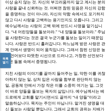
이상 숨지 않는 것
.
자신의 부끄러움까지 알고 계시는 분의
사랑을 끝내 신뢰하는 것
.
어쩌면 참된 믿음은 자신의 강함
을 증명하는 것이 아니라
,
자신의 약함 속에서도 포기하지
않고 다시 사랑을 고백하는 용기인지도 모릅니다
.
그리고
예수님께서는 사랑의 고백 뒤에 반드시 사명을 맡기십니
다
. “
내 어린양들을 돌보아라
.” “
내 양들을 돌보아라
.”
주님
을 사랑한다는 것은 결국 누군가를 돌보는 일이기 때문입
니다
.
사랑은 반드시 흘러갑니다
.
하느님께 받은 사랑은 관
계 안에서 생명이 되어 움직입니다
.
그래서 참된 신앙은 높
은 언어보다 따뜻한 시선으로 드러나고
,
거창한 선언보다
목록
작은 돌봄 속에서 증명됩니다
.
열기
지친 사람의 이야기를 끝까지 들어주는 일
,
약한 이를 귀찮
아하지 않는 일
,
상처 입은 사람을 함부로 판단하지 않는
일
,
공동체 안에서 가장 작은 이를 소중히 여기는 일
,
그것
이 바로 양들을 돌보는 목자의 삶입니다
.
예수님께서는 베
드로에게 교회를 맡기시면서도 끝까지
“
내 양들
”
이라고
말씀하십니다
.
목자는 주인이 아닙니다
.
맡겨진 생명을 대
신 돌보는 사람일 뿐입니다
.
그래서 교회의 권위는 지배가