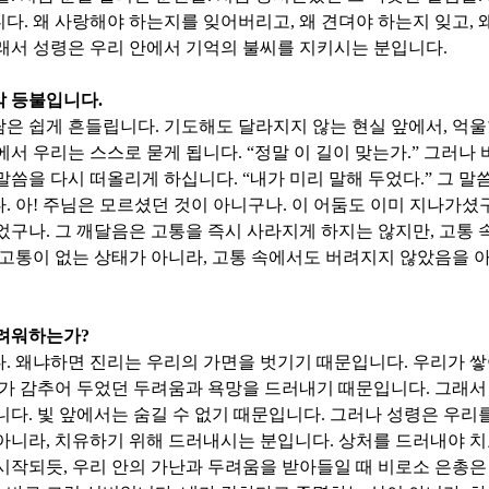
니다
.
왜 사랑해야 하는지를 잊어버리고
,
왜 견뎌야 하는지 잊고
,
래서 성령은 우리 안에서 기억의 불씨를 지키시는 분입니다
.
막 등불입니다
.
람은 쉽게 흔들립니다
.
기도해도 달라지지 않는 현실 앞에서
,
억울
에서 우리는 스스로 묻게 됩니다
. “
정말 이 길이 맞는가
.”
그러나 
 말씀을 다시 떠올리게 하십니다
. “
내가 미리 말해 두었다
.”
그 말
다
.
아
!
주님은 모르셨던 것이 아니구나
.
이 어둠도 이미 지나가셨
있었구나
.
그 깨달음은 고통을 즉시 사라지게 하지는 않지만
,
고통 
고통이 없는 상태가 아니라
,
고통 속에서도 버려지지 않았음을 
두려워하는가
?
다
.
왜냐하면 진리는 우리의 가면을 벗기기 때문입니다
.
우리가 쌓
가 감추어 두었던 두려움과 욕망을 드러내기 때문입니다
.
그래서
니다
.
빛 앞에서는 숨길 수 없기 때문입니다
.
그러나 성령은 우리를
 아니라
,
치유하기 위해 드러내시는 분입니다
.
상처를 드러내야 
 시작되듯
,
우리 안의 가난과 두려움을 받아들일 때 비로소 은총