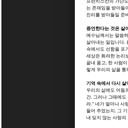
프란치스칸의 가난도
는 존재임을 받아들
진리를 받아들일 준비
증언한다는 것은 살
예수님께서는 말씀
살아내는 일입니다
.
속에서도 선함을 포
세상은 화려한 논리보
끝내 품고
,
한 사람이
렇게 우리의 삶을 통
기억 속에서 다시 살
우리의 삶에도 어둠
간
.
그러나 그때에도 
라
.”
네가 얼마나 사
들어 주었는지
.
그 
내 잊지 않는 사랑의