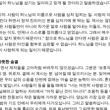
 일이 하느님을 섬기는 일이라고 믿게 될 것이라고 말씀하셨습니
니까
.
사람이 하느님의 이름으로 사람을 상처 입히는 일
.
사랑의 
킨다 하면서 정작 진리이신 분을 십자가에 못 박는 일
.
역사는 끊
 든 사람들만이 아니라 차가운 말로 사람을 밀어내는 이들도
,
자신
하는 이도
,
언제나 스스로를 정의롭다고 믿었습니다
.
그래서 예
도 알지 못하기 때문이다
.”
참으로 하느님을 안다면 사람은 결코 
난 사람은 타인을 함부로 심판할 수 없습니다
.
하느님을 안다는 
이 사랑하게 되는 일이기 때문입니다
.
따뜻한 숨결
면서 제자들을 고아처럼 버려두지 않으셨습니다
.
그분은
‘
보호
 영
.
위로자
.
곁에 서 계시는 분
.
넘어질 때 일으키시는 분
.
잊어버
은 우리 삶의 소음을 단번에 없애는 마술 같은 능력이 아니라
,
혼
의 빛입니다
.
사람들이 등을 돌릴 때에도
“
너는 여전히 사랑받고 
실패라고 말하는 자리에서
“
아직 끝난 것이 아니다
”
조용히 등을
대한 천둥보다 작은 떨림에 가까운 분입니다
.
양심의 가장 깊은 
 밤의 기도 안에서 우리에게 다가오십니다
.
그리고 말씀하십니다
.
을
.
처음 눈물 흘리던 순간을
.
처음 용서받았던 그 따뜻한 떨림을
.