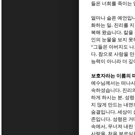
들은 너희를 죽이는
얼마나 슬픈 예언입
화하는 일
.
진리를 지
복해 왔습니다
.
칼을
인의 눈물을 보지 못
“
그들은 아버지도 나
다
.
참으로 사랑을 만
능력이 아니라 더 깊
보호자라는 이름의 
예수님께서는 떠나시
속하셨습니다
.
진리의
하게 하시는 분
.
성령
지 않게 만드는 내면
숨결입니다
.
세상이 
존입니다
.
성령은 거
속에서
,
무너져 내린
사랑을
.
처음 부르심