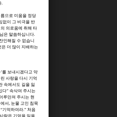
다
.
이름으로 미움을 정당
임없이 그 비극을 반
의 의로움에 취해 타
수님은 말씀하십니다
.
잔인해질 수 없습니
것은 더 많이 지배하는
자
’
를 보내시겠다고 약
린 사랑을 다시 기억
란 속에서도 길을 잃
있다
”
속삭여 주시는
 어루만져 주시는 현
곳에서
,
눈물 고인 침묵
 “
기억하여라
.”
처음
사람은 기억을 잃을