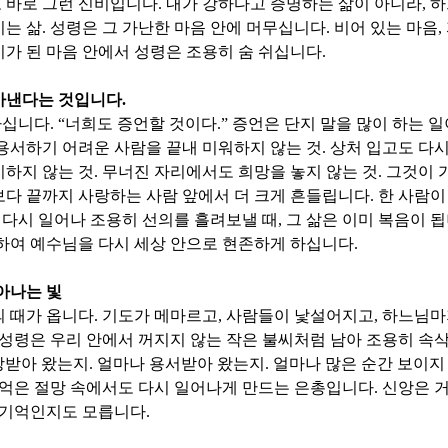
 바로 그런 신비입니다
.
내가 강하다고 증명하는 삶이 아니라
,
하
이는 삶
.
성령은 그 가난한 마음 안에 머무십니다
.
비어 있는 마음
,
가 된 마음 안에서 성령은 조용히 숨 쉬십니다
.
아낸다는 것입니다
.
하십니다
. “
너희도 증언할 것이다
.”
증언은 단지 말을 많이 하는 
용서하기 어려운 사람을 끝내 미워하지 않는 것
.
상처 입고도 다시
기하지 않는 것
.
무너진 자리에서도 희망을 놓지 않는 것
.
그것이 
다 끝까지 사랑하는 사람 앞에서 더 크게 흔들립니다
.
한 사람이
 다시 일어나 조용히 선의를 흘려보낼 때
,
그 삶은 이미 복음이 
하여 예수님을 다시 세상 안으로 현존하게 하십니다
.
아나는 빛
의 때가 옵니다
.
기도가 메마르고
,
사람들이 낯설어지고
,
하느님마
성령은 우리 안에서 꺼지지 않는 작은 불씨처럼 남아 조용히 속
랑받아 왔는지
.
얼마나 용서받아 왔는지
.
얼마나 많은 순간 보이지
기억은 절망 속에서도 다시 일어나게 만드는 은총입니다
.
신앙은 거
 기억인지도 모릅니다
.