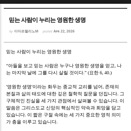
Sketchbook5, 스케치북5
Sketchbook5, 스케치북5
믿는 사람이 누리는 영원한 생명
이마르첼리노M
Apr 22, 2026
by
posted
믿는 사람이 누리는 영원한 생명
Sketchbook5, 스케치북5
Sketchbook5, 스케치북5
“
아들을 보고 믿는 사람은 누구나 영원한 생명을 얻고
,
나
는 마지막 날에 그를 다시 살릴 것이다
.” (
요한
6, 40.)
'
영원한 생명
'
이라는 화두는 종교적 교리를 넘어
,
존재의
본질과 삶의 태도에 대한 깊은 철학적 질문을 던집니다
.
그
구체적인 진실을 세 가지 관점에서 살펴볼 수 있습니다
.
이
말씀은 그리스도교 신앙의 핵심적인 약속과 희망을 담고
있습니다
.
이 짧은 구절 속에는 세 가지 중요한 영적 의미
가 층을 이루고 있습니다
.