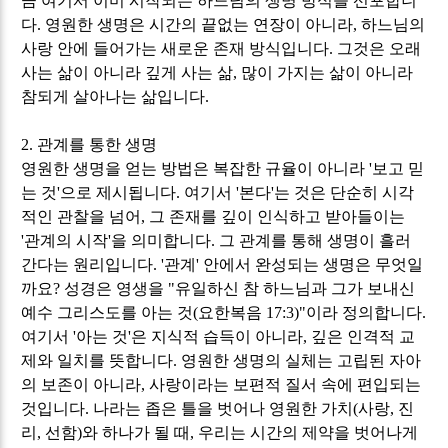
금 여기서 이미 시작되는 하느님의 생명 방식을 선포합니
다
.
영원한 생명은 시간의 끝없는 연장이 아니라
,
하느님의
사랑 안에 들어가는 새로운 존재 방식입니다
.
그것은 오래
사는 삶이 아니라 깊게 사는 삶
,
많이 가지는 삶이 아니라
참되게 살아나는 삶입니다
.
2.
관계를 통한 생명
영원한 생명을 얻는 방법은 복잡한 규율이 아니라
'
보고 믿
는 것
'
으로 제시됩니다
.
여기서
'
본다
'
는 것은 단순히 시각
적인 관찰을 넘어
,
그 존재를 깊이 인식하고 받아들이는
'
관계의 시작
'
을 의미합니다
.
그 관계를 통해 생명이 흘러
간다는 원리입니다
. '
관계
'
안에서 완성되는 생명은 무엇일
까요
?
성경은 영생을
"
유일하신 참 하느님과 그가 보내신
예수 그리스도를 아는 것
(
요한복음
17:3)"
이라 정의합니다
.
여기서
'
아는 것
'
은 지식적 습득이 아니라
,
깊은 인격적 교
제와 일치를 뜻합니다
.
영원한 생명의 실체는 고립된 자아
의 보존이 아니라
,
사랑이라는 보편적 질서 속에 편입되는
것입니다
.
나라는 좁은 틀을 벗어나 영원한 가치
(
사랑
,
진
리
,
선함
)
와 하나가 될 때
,
우리는 시간의 제약을 벗어나게