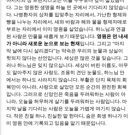
아시시의 성 프란치스코는 이를 누구보다 깊이 살았습니
다
.
그는 영원한 생명을 하늘 먼 곳에서 기다리지 않았습니
다
.
나병환자의 상처를 입맞추는 자리에서
,
가난한 형제와
빵을 나누는 자리에서
,
새와 바람과 해와 물을 형제자매로
부르는 자리에서 이미 영원을 살았습니다
.
하느님과 연결
된 사람은 만물을 새롭게 보기 때문입니다
.
영원은 먼 내세
가 아니라 새로운 눈으로 보는 현재
입니다
.
그리고
“
마지
막 날에 다시 살리겠다
”
는 약속은 우리의 눈물과 상실이
헛되지 않다는 선언입니다
.
세상은 많은 것을 잊습니다
.
그
러나 하느님은 잊지 않으십니다
.
세상이 버린 이름도
,
아무
도 알아주지 않은 사랑도
,
조용히 견딘 눈물도
,
하느님 안
에서는 하나도 사라지지 않습니다
.
부활은 단지 육체의 회
복만이 아니라
,
사랑으로 살았던 모든 순간의 완전한 회복
입니다
.
그러므로 신앙인은 죽음을 두려워하는 사람이 아
니라
,
오늘을 허무하게 살기를 두려워하는 사람입니다
.
마
지막 날을 기다리는 사람은 오늘을 가볍게 여기지 않습니
다
.
작은 친절 하나
,
진실한 말 한마디
,
숨은 희생 하나가 이
미 영원 안에 기록되고 있음을 알기 때문입니다
.