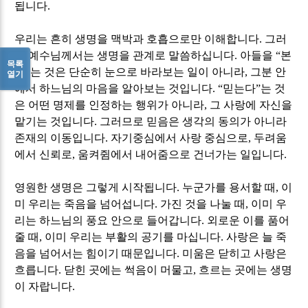
됩니다
.
우리는 흔히 생명을 맥박과 호흡으로만 이해합니다
.
그러
나 예수님께서는 생명을 관계로 말씀하십니다
.
아들을
“
본
목록
다
”
는 것은 단순히 눈으로 바라보는 일이 아니라
,
그분 안
열기
에서 하느님의 마음을 알아보는 것입니다
. “
믿는다
”
는 것
은 어떤 명제를 인정하는 행위가 아니라
,
그 사랑에 자신을
맡기는 것입니다
.
그러므로 믿음은 생각의 동의가 아니라
존재의 이동입니다
.
자기중심에서 사랑 중심으로
,
두려움
에서 신뢰로
,
움켜쥠에서 내어줌으로 건너가는 일입니다
.
영원한 생명은 그렇게 시작됩니다
.
누군가를 용서할 때
,
이
미 우리는 죽음을 넘어섭니다
.
가진 것을 나눌 때
,
이미 우
리는 하느님의 풍요 안으로 들어갑니다
.
외로운 이를 품어
줄 때
,
이미 우리는 부활의 공기를 마십니다
.
사랑은 늘 죽
음을 넘어서는 힘이기 때문입니다
.
미움은 닫히고 사랑은
흐릅니다
.
닫힌 곳에는 썩음이 머물고
,
흐르는 곳에는 생명
이 자랍니다
.