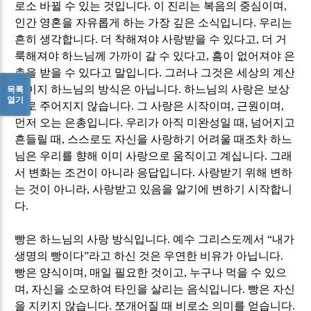
로소 바뀔 수 있는 것입니다
.
이 진리는 복음의 중심이며
,
인간 영혼을 자유롭게 하는 가장 깊은 소식입니다
.
우리는
흔히 생각합니다
.
더 착해져야 사랑받을 수 있다고
,
더 거
룩해져야 하느님께 가까이 갈 수 있다고
,
흠이 없어져야 은
총을 받을 수 있다고 말입니다
.
그러나 그것은 세상의 계산
법이지 하느님의 방식은 아닙니다
.
하느님의 사랑은 보상
목록
열기
으로 주어지지 않습니다
.
그 사랑은 시작이며
,
근원이며
,
먼저 오는 은총입니다
.
우리가 아직 미완성일 때
,
넘어지고
흔들릴 때
,
스스로도 자신을 사랑하기 어려울 때조차 하느
님은 우리를 향해 이미 사랑으로 움직이고 계십니다
.
그래
서 변화는 조건이 아니라 응답입니다
.
사랑받기 위해 변하
는 것이 아니라
,
사랑받고 있음을 알기에 변하기 시작합니
다
.
빵은 하느님의 사랑 방식입니다
.
예수 그리스도께서
“
내가
생명의 빵이다
”
라고 하신 것은 우연한 비유가 아닙니다
.
빵은 양식이며
,
매일 필요한 것이고
,
누구나 먹을 수 있으
며
,
자신을 소모하여 타인을 살리는 음식입니다
.
빵은 자신
을 지키지 않습니다
.
쪼개어질 때 비로소 의미를 얻습니다
.