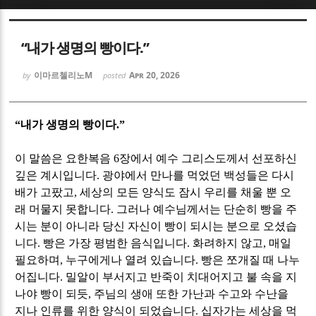
Sketchbook5, 스케치북5
Sketchbook5, 스케치북5
“내가 생명의 빵이다.”
이마르첼리노M
Apr 20, 2026
by
posted
“
내가 생명의 빵이다
.”
Sketchbook5, 스케치북5
Sketchbook5, 스케치북5
이 말씀은 요한복음
6
장에서 예수 그리스도께서 선포하신
깊은 계시입니다
.
광야에서 만나를 먹었던 백성들은 다시
배가 고팠고
,
세상의 모든 양식도 잠시 우리를 채울 뿐 오
래 머물지 못합니다
.
그러나 예수님께서는 단순히 빵을 주
시는 분이 아니라 당신 자신이 빵이 되시는 분으로 오셨습
니다
.
빵은 가장 평범한 음식입니다
.
화려하지 않고
,
매일
필요하며
,
누구에게나 열려 있습니다
.
빵은 쪼개질 때 나누
어집니다
.
밀알이 부서지고 반죽이 치대어지고 불 속을 지
나야 빵이 되듯
,
주님의 생애 또한 가난과 수고와 수난을
지나 인류를 위한 양식이 되었습니다
.
십자가는 세상을 먹