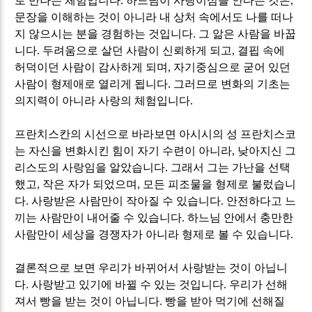
로 만나는 체험입니다
.
하느님이 사랑이심을 안다는 것은
,
문장을 이해하는 것이 아니라 내 상처 속에서도 나를 떠나
지 않으시는 분을 경험하는 것입니다
.
그 앎은 사람을 바꿉
니다
.
두려움으로 살던 사람이 신뢰하게 되고
,
결핍 속에
허덕이던 사람이 감사하게 되며
,
자기중심으로 굳어 있던
사람이 형제애로 열리게 됩니다
.
그러므로 변화의 기초는
의지력이 아니라 사랑의 체험입니다
.
프란치스칸의 시선으로 바라보면 아시시의 성 프란치스코
는 자신을 변화시킨 힘이 자기 수련이 아니라
,
낮아지신 그
리스도의 사랑임을 알았습니다
.
그래서 그는 가난을 선택
했고
,
작은 자가 되었으며
,
모든 피조물을 형제로 불렀습니
다
.
사랑받은 사람만이 작아질 수 있습니다
.
안전하다고 느
끼는 사람만이 내어줄 수 있습니다
.
하느님 안에서 충만한
사람만이 세상을 경쟁자가 아니라 형제로 볼 수 있습니다
.
결론적으로 보면 우리가 바뀌어서 사랑받는 것이 아닙니
다
.
사랑받고 있기에 바뀔 수 있는 것입니다
.
우리가 선해
져서 빵을 받는 것이 아닙니다
.
빵을 받아 먹기에 선해질