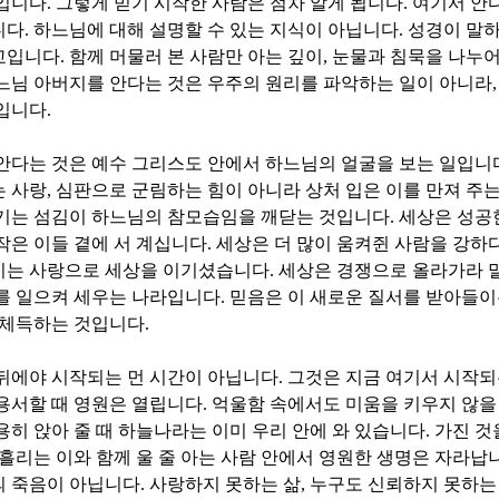
기입니다
.
그렇게 믿기 시작한 사람은 점차 알게 됩니다
.
여기서 안
니다
.
하느님에 대해 설명할 수 있는 지식이 아닙니다
.
성경이 말하
교입니다
.
함께 머물러 본 사람만 아는 깊이
,
눈물과 침묵을 나누어
느님 아버지를 안다는 것은 우주의 원리를 파악하는 일이 아니라
것입니다
.
안다는 것은 예수 그리스도 안에서 하느님의 얼굴을 보는 일입니
는 사랑
,
심판으로 군림하는 힘이 아니라 상처 입은 이를 만져 주는
씻기는 섬김이 하느님의 참모습임을 깨닫는 것입니다
.
세상은 성공
작은 이들 곁에 서 계십니다
.
세상은 더 많이 움켜쥔 사람을 강하
시는 사랑으로 세상을 이기셨습니다
.
세상은 경쟁으로 올라가라 
를 일으켜 세우는 나라입니다
.
믿음은 이 새로운 질서를 받아들이
 체득하는 것입니다
.
뒤에야 시작되는 먼 시간이 아닙니다
.
그것은 지금 여기서 시작되
용서할 때 영원은 열립니다
.
억울함 속에서도 미움을 키우지 않을
용히 앉아 줄 때 하늘나라는 이미 우리 안에 와 있습니다
.
가진 것
 흘리는 이와 함께 울 줄 아는 사람 안에서 영원한 생명은 자라납
의 죽음이 아닙니다
.
사랑하지 못하는 삶
,
누구도 신뢰하지 못하는