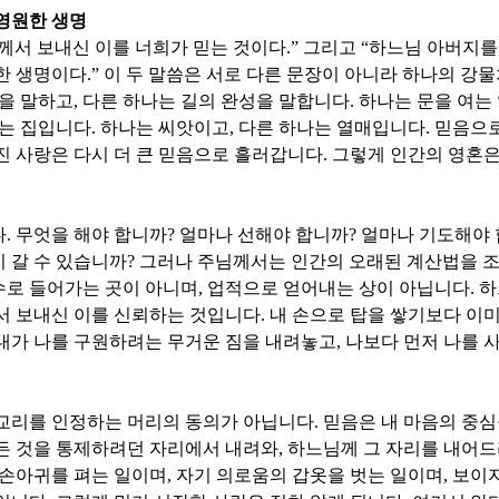
영원한 생명
께서 보내신 이를 너희가 믿는 것이다
.”
그리고
“
하느님 아버지를
한 생명이다
.”
이 두 말씀은 서로 다른 문장이 아니라 하나의 강
을 말하고
,
다른 하나는 길의 완성을 말합니다
.
하나는 문을 여는
리는 집입니다
.
하나는 씨앗이고
,
다른 하나는 열매입니다
.
믿음으로
진 사랑은 다시 더 큰 믿음으로 흘러갑니다
.
그렇게 인간의 영혼은
다
.
무엇을 해야 합니까
?
얼마나 선해야 합니까
?
얼마나 기도해야
 갈 수 있습니까
?
그러나 주님께서는 인간의 오래된 계산법을 
수로 들어가는 곳이 아니며
,
업적으로 얻어내는 상이 아닙니다
.
하
서 보내신 이를 신뢰하는 것입니다
.
내 손으로 탑을 쌓기보다 이
내가 나를 구원하려는 무거운 짐을 내려놓고
,
나보다 먼저 나를 
 교리를 인정하는 머리의 동의가 아닙니다
.
믿음은 내 마음의 중
든 것을 통제하려던 자리에서 내려와
,
하느님께 그 자리를 내어드
 손아귀를 펴는 일이며
,
자기 의로움의 갑옷을 벗는 일이며
,
보이지