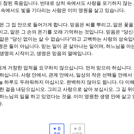
이 참된 죽음입니다
.
반대로 상처 속에서도 사랑을 포기하지 않는
 속에서도 빛을 기다리는 사람은 이미 영원을 살고 있습니다
.
은 그 집 안으로 들어가게 합니다
.
믿음은 씨를 뿌리고
,
앎은 꽃을
이고
,
앎은 그 손의 온기를 오래 기억하는 것입니다
.
믿음은
“
당신
앎은
“
당신 없이는 살 수 없습니다
”
라고 고백하는 사랑의 성숙
명은 둘이 아닙니다
.
믿는 일이 곧 살아나는 일이며
,
하느님을 아는
 생명의 시작이고
,
생명은 믿음의 열매입니다
.
에게 거창한 업적을 요구하지 않으십니다
.
먼저 믿으라 하십니다
.
 하십니다
.
사랑 안에서
,
관계 안에서
,
일상의 작은 선택들 안에서
늘 하루도 두려워하지 마십시오
.
완벽하지 않아도 됩니다
.
다 이
 한 걸음 내딛으십시오
.
그리고 사랑으로 살아 보십시오
.
그 길 
하느님의 일을 하고 있었다는 것을
.
이미 영원한 생명 안에 살고
다
.
♥ 0
♥ 0
추천
비추천