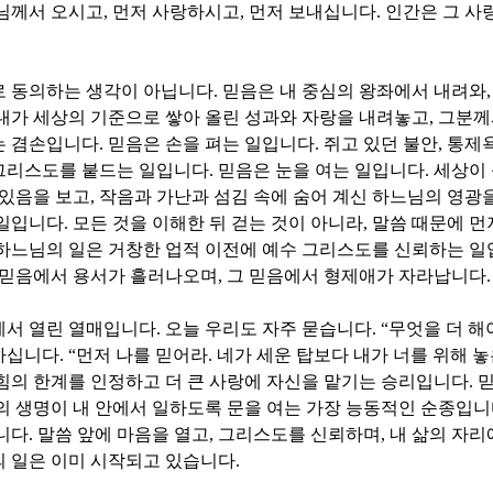
님께서 오시고
,
먼저 사랑하시고
,
먼저 보내십니다
.
인간은 그 사
로 동의하는 생각이 아닙니다
.
믿음은 내 중심의 왕좌에서 내려와
내가 세상의 기준으로 쌓아 올린 성과와 자랑을 내려놓고
,
그분께
는 겸손입니다
.
믿음은 손을 펴는 일입니다
.
쥐고 있던 불안
,
통제
그리스도를 붙드는 일입니다
.
믿음은 눈을 여는 일입니다
.
세상이 
 있음을 보고
,
작음과 가난과 섬김 속에 숨어 계신 하느님의 영광
 일입니다
.
모든 것을 이해한 뒤 걷는 것이 아니라
,
말씀 때문에 먼
하느님의 일은 거창한 업적 이전에 예수 그리스도를 신뢰하는 
 믿음에서 용서가 흘러나오며
,
그 믿음에서 형제애가 자라납니다
.
에서 열린 열매입니다
.
오늘 우리도 자주 묻습니다
. “
무엇을 더 해
하십니다
. “
먼저 나를 믿어라
.
네가 세운 탑보다 내가 너를 위해 
힘의 한계를 인정하고 더 큰 사랑에 자신을 맡기는 승리입니다
.
믿
 생명이 내 안에서 일하도록 문을 여는 가장 능동적인 순종입
니다
.
말씀 앞에 마음을 열고
,
그리스도를 신뢰하며
,
내 삶의 자리
의 일은 이미 시작되고 있습니다
.