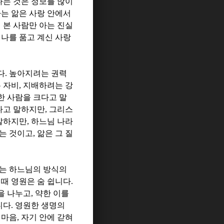
다는 것은 정보를 많이
는 앎은 사랑 안에서
 본 사람만 아는 진실
,
나를 품고 계신 사랑
다
.
높아지려는 권력
 자비
,
지배하려는 강
한 사람을 크다고 말
다고 말하지만
,
그리스
말하지만
,
하느님 나라
는 것이고
,
앎은 그 질
는 하느님의 방식의
 때 영원은 숨 쉽니다
.
을 나누고
,
약한 이를
니다
.
영원한 생명의
 마음
,
자기 안에 갇혀