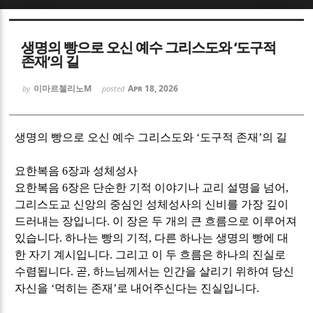
Sketchbook5, 스케치북5
Sketchbook5, 스케치북5
생명의 빵으로 오신 예수 그리스도와 ‘도구적
존재’의 길
이마르첼리노M
Apr 18, 2026
by
posted
Sketchbook5, 스케치북5
Sketchbook5, 스케치북5
생명의 빵으로 오신 예수 그리스도와
‘
도구적 존재
’
의 길
요한복음
6
장과 성체성사
요한복음
6
장은 단순한 기적 이야기나 교리 설명을 넘어
,
그리스도교 신앙의 중심인 성체성사의 신비를 가장 깊이
드러내는 장입니다
.
이 장은 두 개의 큰 흐름으로 이루어져
있습니다
.
하나는 빵의 기적
,
다른 하나는 생명의 빵에 대
한 자기 계시입니다
.
그리고 이 두 흐름은 하나의 진실로
수렴됩니다
.
곧
,
하느님께서는 인간을 살리기 위하여 당신
자신을
‘
먹히는 존재
’
로 내어주신다는 진실입니다
.