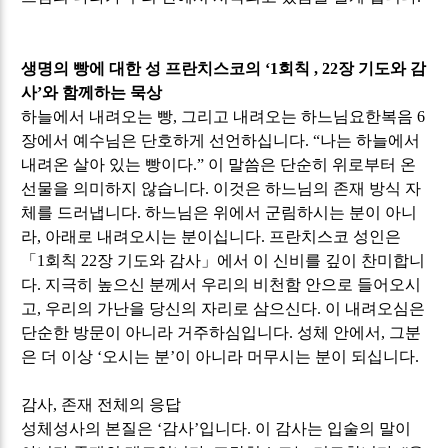
생명의 빵에 대한 성 프란치스코의
‘1
회칙
, 22
장 기도와 감
사
’
와 함께하는 묵상
하늘에서 내려오는 빵
,
그리고 내려오는 하느님요한복음
6
장에서 예수님은 단호하게 선언하십니다
. “
나는 하늘에서
내려온 살아 있는 빵이다
.”
이 말씀은 단순히 위로부터 온
선물을 의미하지 않습니다
.
이것은 하느님의 존재 방식 자
체를 드러냅니다
.
하느님은 위에서 군림하시는 분이 아니
라
,
아래로 내려오시는 분이십니다
.
프란치스코 성인은
「
1
회칙
22
장 기도와 감사
」
에서 이 신비를 깊이 찬미합니
다
.
지극히 높으신 분께서 우리의 비천함 안으로 들어오시
고
,
우리의 가난을 당신의 자리로 삼으신다
.
이 내려오심은
단순한 방문이 아니라 거주하심입니다
.
성체 안에서
,
그분
은 더 이상
‘
오시는 분
’
이 아니라 머무시는 분이 되십니다
.
감사
,
존재 전체의 응답
성체성사의 본질은
‘
감사
’
입니다
.
이 감사는 입술의 말이