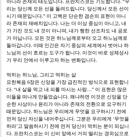
아니라 존재의 태도입니다
.
프란치스코는 기도합니다
. “
우
리는 당신께 모든 선을 돌려드립니다
.
당신께서 모든 선이
시기 때문입니다
.”
이 고백은 단순한 겸손의 표현이 아니
라 존재의 재배치입니다
.
나는 더 이상 중심이 아니고
,
내
가 가진 것도 내 것이 아니며
,
내가 행한 선조차도 내 공로
가 아닙니다
.
모든 것은 하느님께로부터 오고 하느님께로
돌아갑니다
.
이때 인간은 자기 중심의 세계에서 벗어나 하
느님의 선이 흐르는 도구가 됩니다
.
이것이 바로 성체성사
가 우리 안에서 이루고자 하는 변화입니다
.
먹히는 하느님
,
그리고 먹히는 삶
요한복음
6
장은 신앙을 가장 급진적인 방식으로 표현합니
다
. “
내 살을 먹고 내 피를 마시는 사람
…
”
이 표현은 많은
이들을 떠나게 만들었습니다
.
왜냐하면 이것은 신앙을 단
순한 사상이나 윤리가 아니라 존재의 전환으로 요구하기
때문입니다
.
하느님은 우리에게 무엇을 요구하시기 전에
먼저 당신 자신을 내어주십니다
.
그분은 우리에게
‘
무엇을
하라
’
고 말씀하시기 전에 먼저 당신이 먹히는 분이 되십니
다
.
프란치스코는 이 신비 앞에서 거의 떨리는 경외심으로