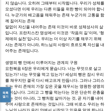
지 않습니다
.
오히려 그때부터 시작됩니다
.
우리가 성체를
모셨다면 이제 우리는 다른 이들을 위한 빵이 되어야 합니
다
.
누군가의 배고픔을 채워주는 존재 누군가의 고통을 함
께 짊어지는 존재
말없이 자신을 내어주는 존재 이것이 바로 성체성사의 삶
입니다
.
프란치스칸 영성에서 이것은
‘
작음의 길
’
이며
, ‘
형
제애의 실천
’
입니다
.
우리는 더 이상 자기를 채우기 위해
사는 존재가 아니라
,
하느님의 사랑이 흐르도록 자신을 내
어주는 존재입니다
.
생명의 빵 안에서 이루어지는 관계의 구원
요한복음
6
장은 우리에게 묻습니다
.
너는 무엇으로 살고
있는가
?
너는 무엇을 먹고 있는가
?
세상의 빵은 잠시 우리
를 채우지만 결국 다시 배고프게 만듭니다
.
그러나 그리스
도는 우리 존재의 가장 깊은 곳을 채우시는 영원한 생명의
빵이십니다
.
그리고 그 빵을 먹는다는 것은 단순히 은총을
목록
열기
받는 것이 아니라
,
그 빵처럼 살아가는 것
,
곧 자기를 내어
주며 사랑으로 존재하는 것입니다
.
그때 비로소 우리는 하
느님의 나라가 우리 안에서 시작되고 있음을 알게 됩니다
.