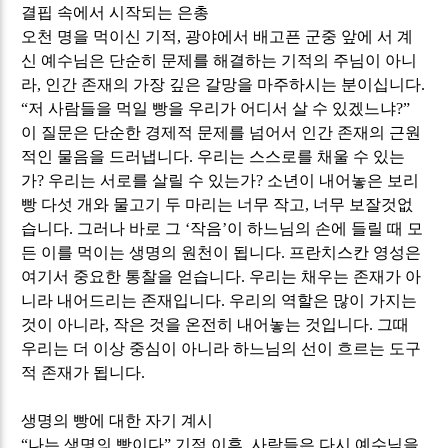
결핍 속에서 시작되는 은총
오천 명을 먹이신 기적
,
광야에서 배고픈 군중 앞에 서 계
신 예수님은 단순히 문제를 해결하는 기적의 주님이 아니
라
,
인간 존재의 가장 깊은 갈망을 마주하시는 분이십니다
.
“
저 사람들을 먹일 빵을 우리가 어디서 살 수 있겠느냐
?”
이 질문은 단순한 경제적 문제를 넘어서 인간 존재의 근원
적인 물음을 드러냅니다
.
우리는 스스로를 채울 수 있는
가
?
우리는 서로를 살릴 수 있는가
?
소년이 내어놓은 보리
빵 다섯 개와 물고기 두 마리는 너무 작고
,
너무 보잘것없
습니다
.
그러나 바로 그
‘
작음
’
이 하느님의 손에 들릴 때 모
든 이를 먹이는 생명의 원천이 됩니다
.
프란치스칸 영성은
여기서 중요한 통찰을 얻습니다
.
우리는 채우는 존재가 아
니라 내어드리는 존재입니다
.
우리의 역할은 많이 가지는
것이 아니라
,
작은 것을 온전히 내어놓는 것입니다
.
그때
우리는 더 이상 중심이 아니라 하느님의 선이 흐르는 도구
적 존재가 됩니다
.
생명의 빵에 대한 자기 계시
“
나는 생명의 빵이다
”
기적 이후
,
사람들은 다시 예수님을