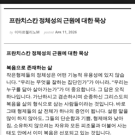
Sketchbook5, 스케치북5
Sketchbook5, 스케치북5
프란치스칸 정체성의 근원에 대한 묵상
이마르첼리노M
Apr 11, 2026
by
posted
프란치스칸 정체성의 근원에 대한 묵상
Sketchbook5, 스케치북5
Sketchbook5, 스케치북5
복음으로 존재하는 삶
작은형제들의 정체성은 어떤 기능적 유용성에 있지 않습
니다
. “
우리는 무엇을 잘하는 집단인가
”
가 아니라
, “
우리는
누구를 닮아 살아가는가
”
가 더 중요합니다
.
그 답은 오직
하나입니다
.
가난하시고 겸손하시며 순종하신 그리스도의
복음을 삶의 형식으로 삼는 사람들이라는 것입니다
.
바로
그때 형제들의 삶 전체가 하나의 증언이 됩니다
.
설령 말을
많이 하지 않아도
,
그들의 단순함과 기쁨
,
형제애와 낮아
짐
,
소유하지 않으려는 자유와 모든 피조물과 더불어 사는
태도 안에서 이미 복음은 선포되고 있는 것입니다
.