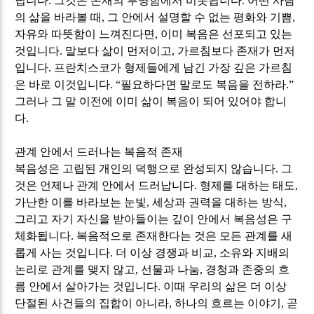
닙니다
.
그것은 존재의 투명함에서 비롯됩니다
.
어떤 사람
의 삶을 바라볼 때
,
그 안에서 설명할 수 없는 평화와 기쁨
,
자유와 따뜻함이 느껴진다면
,
이미 복음은 선포되고 있는
것입니다
.
말보다 삶이 먼저이고
,
가르침보다 존재가 먼저
입니다
.
프란치스코가 형제들에게 남긴 가장 깊은 가르침
은 바로 이것입니다
. “
필요하다면 말로도 복음을 전하라
.”
그러나 그 말 이전에 이미 삶이 복음이 되어 있어야 합니
다
.
관계 안에서 드러나는 복음적 존재
복음성은 고립된 개인의 덕행으로 완성되지 않습니다
.
그
것은 언제나 관계 안에서 드러납니다
.
형제를 대하는 태도
,
가난한 이를 바라보는 눈빛
,
세상과 권력을 대하는 방식
,
그리고 자기 자신을 받아들이는 깊이 안에서 복음성은 구
체화됩니다
.
복음적으로 존재한다는 것은 모든 관계를 새
롭게 사는 것입니다
.
더 이상 경쟁과 비교
,
소유와 지배의
논리로 관계를 맺지 않고
,
선물과 나눔
,
경청과 존중의 흐
름 안에서 살아가는 것입니다
.
이때 우리의 삶은 더 이상
단절된 사건들의 집합이 아니라
,
하나의 흐르는 이야기
,
곧