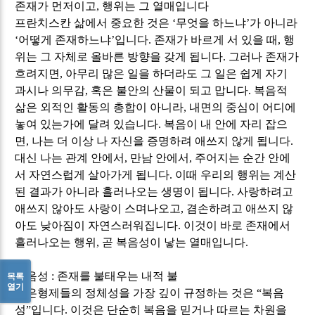
존재가 먼저이고
,
행위는 그 열매입니다
프란치스칸 삶에서 중요한 것은
‘
무엇을 하느냐
’
가 아니라
‘
어떻게 존재하느냐
’
입니다
.
존재가 바르게 서 있을 때
,
행
위는 그 자체로 올바른 방향을 갖게 됩니다
.
그러나 존재가
흐려지면
,
아무리 많은 일을 하더라도 그 일은 쉽게 자기
과시나 의무감
,
혹은 불안의 산물이 되고 맙니다
.
복음적
삶은 외적인 활동의 총합이 아니라
,
내면의 중심이 어디에
놓여 있는가에 달려 있습니다
.
복음이 내 안에 자리 잡으
면
,
나는 더 이상 나 자신을 증명하려 애쓰지 않게 됩니다
.
대신 나는 관계 안에서
,
만남 안에서
,
주어지는 순간 안에
서 자연스럽게 살아가게 됩니다
.
이때 우리의 행위는 계산
된 결과가 아니라 흘러나오는 생명이 됩니다
.
사랑하려고
애쓰지 않아도 사랑이 스며나오고
,
겸손하려고 애쓰지 않
아도 낮아짐이 자연스러워집니다
.
이것이 바로 존재에서
흘러나오는 행위
,
곧 복음성이 낳는 열매입니다
.
복음성
:
존재를 불태우는 내적 불
목록
열기
작은형제들의 정체성을 가장 깊이 규정하는 것은
“
복음
성
”
입니다
.
이것은 단순히 복음을 믿거나 따르는 차원을