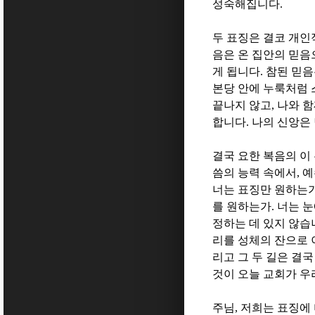
성숙해집니다
.
두 표징은 결코 개
음은 온 집안의 믿
게 됩니다
.
참된 믿음
본당 안에 누룩처럼
끝나지 않고
,
나와 함
합니다
.
나의 신앙은
결국 요한 복음의 이
씀의 능력 속에서
,
예
너는 표징만 원하는
를 원하는가
.
너는 눈
정하는 데 있지 않습
리를 성체의 잔으로
리고 그 두 길은 결
것이 오늘 교회가 
주님
,
저희는 표징에 