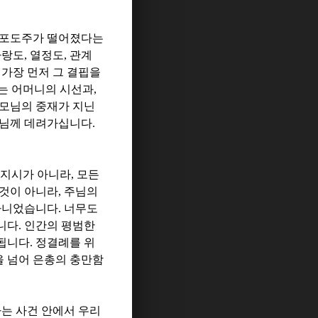
 포도주가 떨어졌다는
사랑도
,
열정도
,
관계
가장 먼저 그 결핍을
는 어머니의 시선과
,
성모님의 중재가 지닌
수님께 데려가십니다
.
 지시가 아니라
,
모든
 것이 아니라
,
주님의
 아니었습니다
.
너무도
니다
.
인간의 평범한
모됩니다
.
정결례를 위
 넘어 은총의 충만함
는 사건 안에서 우리