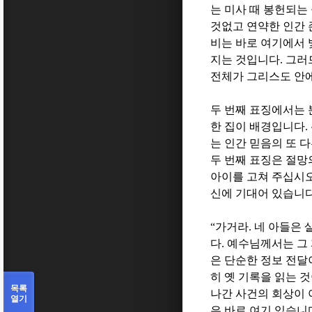
는 미사 때 봉헌되는
것없고 연약한 인간 
비는 바로 여기에서
지는 것입니다
.
그러
전체가 그리스도 안
두 번째 표징에서는
한 집이 배경입니다
.
는 인간 믿음의 또 
두 번째 표징은 절망
아이를 고쳐 주십시
신에 기대어 있습니
“
가거라
.
네 아들은 
다
.
예수님께서는 그 
은 단순한 정보 전
히 옛 기록을 읽는 
목록
나간 사건의 회상이
열기
은 바로 여기 있습니