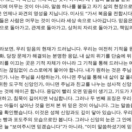
리에 머무는 것이 아니라
,
말씀 하나를 붙들고 자기 삶의 현장으
은 언제나 파견의 영성을 지닙니다
.
미사도
“
가서 복음을 전합시
들은 사람은 머무는 것이 아니라 세상 속으로 나아갑니다
.
믿음은
으로 돌아가고
,
관계로 돌아가고
,
상처의 자리로 돌아가고
,
책임의
바라보면
,
우리 믿음의 현재가 드러납니다
.
우리는 여전히 기적을 
변화
,
당장 문제가 해결되는 분명한 응답
,
내 삶의 위기를 단숨에 
리를 이끄는 곳은 기적 자체가 아니라 그 기적을 통해 드러나는 
리는 끊임없이 스스로에게 물어야 합니다
.
내가 원하는 것은 주
인가
.
나는 주님을 사랑하는가
,
아니면 주님을 통해 내 삶이 잘 
위한 도구적 신앙인가
,
아니면 주님과 친교를 나누는 성사적 신
는 것에 매이곤 합니다
.
응답이 빨리 오면 믿음이 생기고
,
기도가 
뻐하고
,
침묵이 길어지면 낙심합니다
.
그러나 두 번째 표징은 우리
는 아들이 살아난 것을 먼저 본 뒤 믿은 것이 아닙니다
.
그는 말씀
실을 확인했습니다
.
이것은 성체 신앙과도 깊이 닿아 있습니다
.
우리
는 빵과 포도주의 모습으로만 봅니다
.
그러나 신앙의 눈은 그 안에
은 늘
“
보여주시면 믿겠습니다
”
가 아니라
, “
이미 말씀하셨기에 