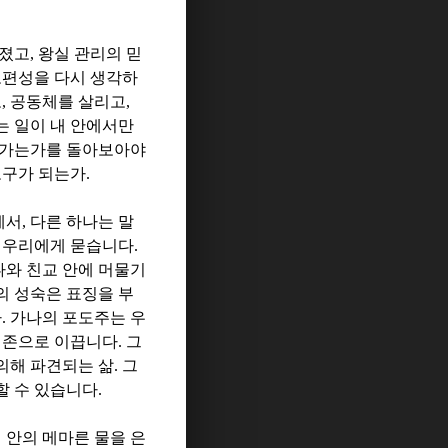
퍼졌고
,
왕실 관리의 믿
보편성을 다시 생각하
고
,
공동체를 살리고
,
는 일이 내 안에서만
러가는가를 돌아보아야
도구가 되는가
.
에서
,
다른 하나는 말
 우리에게 묻습니다
.
나와 친교 안에 머물기
의 성숙은 표징을 부
다
.
가나의 포도주는 우
현존으로 이끕니다
.
그
의해 파견되는 삶
.
그
할 수 있습니다
.
 안의 메마른 물을 은