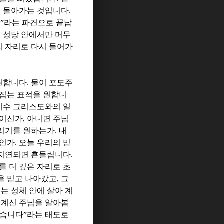
로 돌아가는 것입니다
.
다
”
라는 파견으로 끝납
 성당 안에서만 머무
 자리로 다시 들어가
원합니다
.
물이 포도주
뒤집는 표적을 원합니
예수 그리스도와의 일
님이신가
,
아니면 주님
풀리기를 원하는가
.
내
앙인가
.
오늘 우리의 믿
지연되면 흔들립니다
.
를 더 깊은 자리로 초
을 믿고 나아갔고
,
그
는 성체 안에 살아 계
 계신 주님을 알아봅
믿습니다
”
라는 태도로