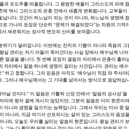
 물과 포도주를 떠올립니다
.
그 평범한 예물이 그리스도의 피에 
존재 역시 그리스도의 은총 안에서 새롭게 변화됩니다
.
교부들이 
 빛납니다
.
인간이 하느님이 되는 것이 아니라
,
하느님의 생명에 
므로 가나의 표징은 단순히
“
문제가 해결되었다
”
는 차원의 기적
에서 새로워지는 성사적 변모의 신비를 보여줍니다
.
 분위기가 달라집니다
.
이번에는 잔치의 기쁨이 아니라 죽음의 그
왕실 관리는 자기 아들이 죽어간다는 사실 앞에서 예수님께 나
다른 얼굴을 봅니다
.
첫 번째 표징이 결핍의 자리에서 은총이 흘
의 자리에서 말씀 하나에 생명이 걸리는 사건입니다
.
관리는 예
오
”
하고 청합니다
.
그의 믿음은 아직도
‘
예수님이 직접 와 주셔야
다
.
그러나 예수님께서는 그 기대를 넘어서는 방식으로 응답하십
살아날 것이다
.”
이 말씀은 가톨릭 신앙 안에서
‘
말씀의 성사성
’
을
자리에 병자 곁에 계시지 않았지만
,
그분의 말씀은 이미 현존이
달이 아니라 생명을 일으키는 능력입니다
.
그래서 우리는 미사 중 
것이 아니라
,
지금 여기서 선포되시는 살아 있는 그리스도의 음성
 아니라
,
오늘도 우리를 살리는 말씀의 현존입니다
.
왕실 관리가 
다
.
그는 다 확인한 뒤에 떠난 것이 아니라
,
예수님의 말씀을 믿고