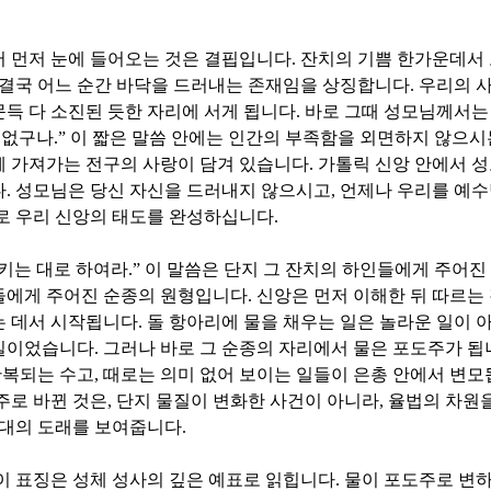
서 먼저 눈에 들어오는 것은 결핍입니다
.
잔치의 기쁨 한가운데서
 결국 어느 순간 바닥을 드러내는 존재임을 상징합니다
.
우리의 
문득 다 소진된 듯한 자리에 서게 됩니다
.
바로 그때 성모님께서는 
 없구나
.”
이 짧은 말씀 안에는 인간의 부족함을 외면하지 않으시
께 가져가는 전구의 사랑이 담겨 있습니다
.
가톨릭 신앙 안에서 
다
.
성모님은 당신 자신을 드러내지 않으시고
,
언제나 우리를 예
로 우리 신앙의 태도를 완성하십니다
.
키는 대로 하여라
.”
이 말씀은 단지 그 잔치의 하인들에게 주어진
들에게 주어진 순종의 원형입니다
.
신앙은 먼저 이해한 뒤 따르는
는 데서 시작됩니다
.
돌 항아리에 물을 채우는 일은 놀라운 일이
일이었습니다
.
그러나 바로 그 순종의 자리에서 물은 포도주가 됩
반복되는 수고
,
때로는 의미 없어 보이는 일들이 은총 안에서 변
주로 바뀐 것은
,
단지 물질이 변화한 사건이 아니라
,
율법의 차원을
시대의 도래를 보여줍니다
.
이 표징은 성체 성사의 깊은 예표로 읽힙니다
.
물이 포도주로 변하