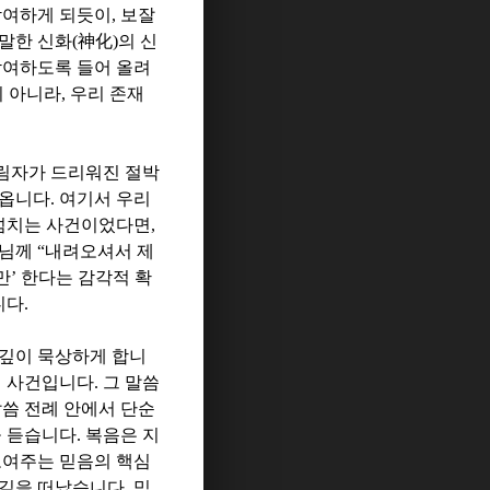
참여하게 되듯이
,
보잘
말한 신화
(
神化
)
의 신
참여하도록 들어 올려
이 아니라
,
우리 존재
림자가 드리워진 절박
아옵니다
.
여기서 우리
러넘치는 사건이었다면
,
수님께
“
내려오셔서 제
만
’
한다는 감각적 확
니다
.
 깊이 묵상하게 합니
며 사건입니다
.
그 말씀
말씀 전례 안에서 단순
을 듣습니다
.
복음은 지
보여주는 믿음의 핵심
 길을 떠났습니다
.
믿