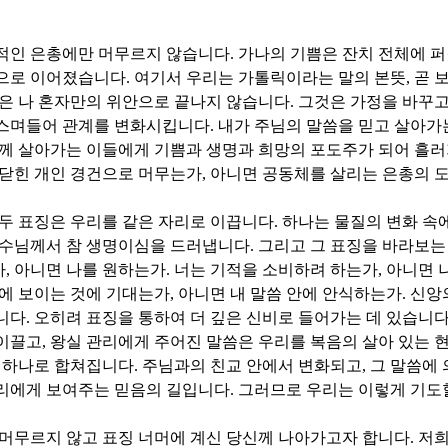
인적인 은총에만 머무르지 않습니다
.
가나의 기쁨은 잔치 전체에 
음으로 이어졌습니다
.
여기서 우리는 가톨릭이라는 말의 본뜻
,
곧 
은 나 혼자만의 위안으로 끝나지 않습니다
.
그것은 가정을 바꾸
 스며들어 관계를 변화시킵니다
.
내가 주님의 말씀을 믿고 살아가
께 살아가는 이들에게 기쁨과 생명과 희망의 포도주가 되어 흘
 닫힌 개인 경건으로 머무는가
,
아니면 공동체를 살리는 은총의 
 두 표징은 우리를 같은 자리로 이끕니다
.
하나는 물질의 변화 속
수님께서 참 생명이심을 드러냅니다
.
그리고 그 표징을 바라보는
가
,
아니면 나를 원하는가
.
너는 기적을 소비하려 하는가
,
아니면 
에 보이는 것에 기대는가
,
아니면 내 말씀 안에 안식하는가
.
신앙
니다
.
오히려 표징을 통하여 더 깊은 신비로 들어가는 데 있습니
 이끌고
,
왕실 관리에게 주어진 말씀은 우리를 복음의 살아 있는 
국 하나로 합쳐집니다
.
주님과의 친교 안에서 변화되고
,
그 말씀에 
우리에게 보여주는 믿음의 길입니다
.
그러므로 우리는 이렇게 기도
머무르지 않고 표징 너머에 계신 당신께 나아가고자 합니다
.
저희