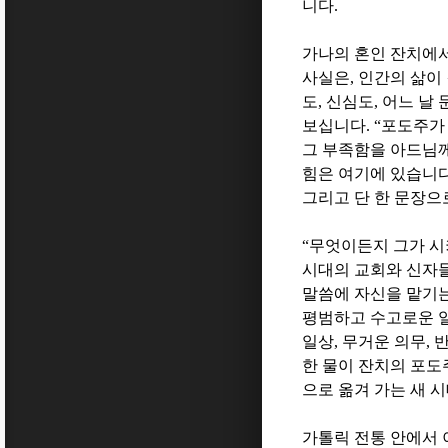
니다
.
가나의 혼인 잔치에
사실은
,
인간의 삶이
도
,
신심도
,
어느 날 
보십니다
. “
포도주가
그 부족함을 아드님
힘은 여기에 있습니
그리고 단 한 문장으
“
무엇이든지 그가 시
시대의 교회와 신자
말씀에 자신을 맡기
평범하고 수고로운 
일상
,
무거운 의무
,
한 물이 잔치의 포도
으로 옮겨 가는 새 
가톨릭 전통 안에서 