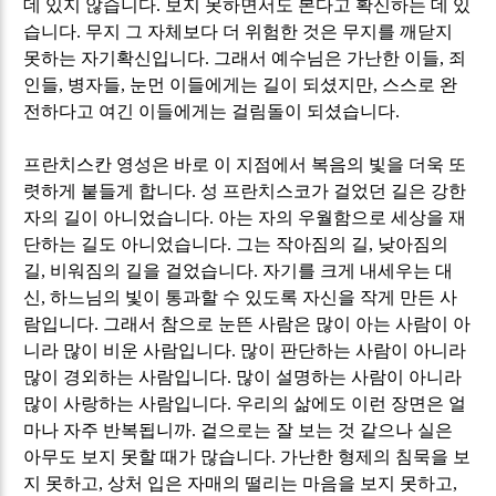
데 있지 않습니다
.
보지 못하면서도 본다고 확신하는 데 있
습니다
.
무지 그 자체보다 더 위험한 것은 무지를 깨닫지
못하는 자기확신입니다
.
그래서 예수님은 가난한 이들
,
죄
인들
,
병자들
,
눈먼 이들에게는 길이 되셨지만
,
스스로 완
전하다고 여긴 이들에게는 걸림돌이 되셨습니다
.
프란치스칸 영성은 바로 이 지점에서 복음의 빛을 더욱 또
렷하게 붙들게 합니다
.
성 프란치스코가 걸었던 길은 강한
자의 길이 아니었습니다
.
아는 자의 우월함으로 세상을 재
단하는 길도 아니었습니다
.
그는 작아짐의 길
,
낮아짐의
길
,
비워짐의 길을 걸었습니다
.
자기를 크게 내세우는 대
신
,
하느님의 빛이 통과할 수 있도록 자신을 작게 만든 사
람입니다
.
그래서 참으로 눈뜬 사람은 많이 아는 사람이 아
니라 많이 비운 사람입니다
.
많이 판단하는 사람이 아니라
많이 경외하는 사람입니다
.
많이 설명하는 사람이 아니라
많이 사랑하는 사람입니다
.
우리의 삶에도 이런 장면은 얼
마나 자주 반복됩니까
.
겉으로는 잘 보는 것 같으나 실은
아무도 보지 못할 때가 많습니다
.
가난한 형제의 침묵을 보
지 못하고
,
상처 입은 자매의 떨리는 마음을 보지 못하고
,