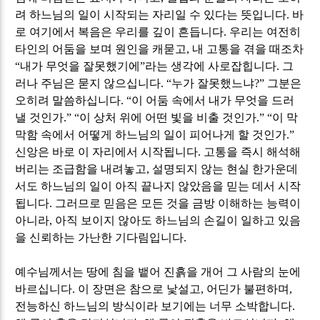
려 하느님의 일이 시작되는 자리일 수 있다는 뜻입니다
.
바
로 여기에서 복음은 우리를 깊이 흔듭니다
.
우리는 여전히
타인의 어둠을 보며 원인을 캐묻고
,
내 고통을 겪을 때조차
“
내가 무엇을 잘못했기에
”
라는 생각에 사로잡힙니다
.
그
러나 주님은 묻지 않으십니다
. “
누가 잘못했느냐
?”
그분은
오히려 말씀하십니다
. “
이 어둠 속에서 내가 무엇을 드러
낼 것인가
.” “
이 상처 위에 어떤 빛을 비출 것인가
.” “
이 막
막함 속에서 어떻게 하느님의 일이 피어나게 할 것인가
.”
신앙은 바로 이 자리에서 시작됩니다
.
고통을 즉시 해석해
버리는 조급함을 내려놓고
,
설명되지 않는 현실 한가운데
서도 하느님의 일이 아직 끝나지 않았음을 믿는 데서 시작
됩니다
.
그러므로 믿음은 모든 것을 금방 이해하는 능력이
아니라
,
아직 보이지 않아도 하느님의 손길이 일하고 있음
을 신뢰하는 가난한 기다림입니다
.
예수님께서는 땅에 침을 뱉어 진흙을 개어 그 사람의 눈에
바르십니다
.
이 장면은 참으로 낯설고
,
어딘가 불편하며
,
전능하신 하느님의 방식이라 보기에는 너무 소박합니다
.