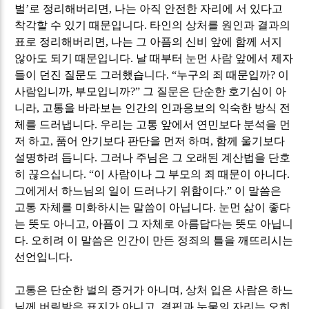
벌
’
로 정리해버리면
,
나는 아직 안전한 자리에 서 있다고
착각할 수 있기 때문입니다
.
타인의 상처를 원인과 결과의
표로 정리해버리면
,
나는 그 아픔의 신비 앞에 함께 서지
않아도 되기 때문입니다
.
날 때부터 눈먼 사람 앞에서 제자
들이 던진 질문도 그러했습니다
. “
누구의 죄 때문입까
?
이
사람입니까
,
부모입니까
?”
그 질문은 단순한 호기심이 아
니라
,
고통을 바라보는 인간의 인과응보의 익숙한 방식 전
체를 드러냅니다
.
우리는 고통 앞에서 연민보다 분석을 먼
저 하고
,
품어 안기보다 판단을 먼저 하며
,
함께 울기보다
설명하려 듭니다
.
그러나 주님은 그 오래된 계산법을 단호
히 끊으십니다
. “
이 사람이나 그 부모의 죄 때문이 아니다
.
그에게서 하느님의 일이 드러나기 위함이다
.”
이 말씀은
고통 자체를 미화하시는 말씀이 아닙니다
.
눈먼 삶이 좋다
는 뜻도 아니고
,
아픔이 그 자체로 아름답다는 뜻도 아닙니
다
.
오히려 이 말씀은 인간이 만든 정죄의 틀을 깨뜨리시는
선언입니다
.
고통은 단순한 벌의 증거가 아니며
,
상처 입은 사람은 하느
님께 버림받은 표지가 아니고
,
결핍과 눈물의 자리는 오히