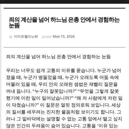
Sketchbook5, 스케치북5
Sketchbook5, 스케치북5
죄의 계산을 넘어 하느님 은총 안에서 경험하는
눈뜸
이마르첼리노M
Mar 15, 2026
by
posted
Sketchbook5, 스케치북5
Sketchbook5, 스케치북5
죄의 계산을 넘어 하느님 은총 안에서 경험하는 눈뜸
우리는 너무도 쉽게 고통의 이유를 묻습니다
.
누군가 넘어
졌을 때
,
누군가 병들었을 때
,
누군가 오래도록 어둠 속에
머물러 있을 때
,
우리 안의 오래된 셈법은 재빨리 질문을
꺼내 듭니다
. “
누구의 잘못입니까
?” “
무엇을 그렇게 잘못
했기에 이런 일이 일어났습니까
?” “
왜 저 사람에게 저런 일
이 닥쳤습니까
?”
이 질문은 얼핏 정의로워 보입니다
.
세상
의 질서를 세우려는 진지한 물음처럼 보이기도 합니다
.
그
러나 그 밑바닥에는 설명할 수 없는 고통 앞에서 떨고 싶지
않은 인간의 두려움이 숨어 있습니다
.
고통을
‘
이유 있는