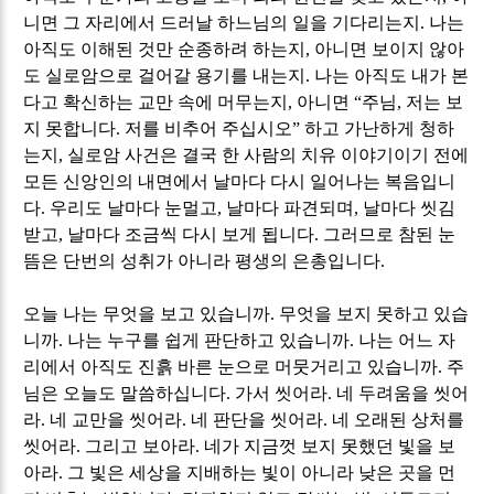
니면 그 자리에서 드러날 하느님의 일을 기다리는지
.
나는
아직도 이해된 것만 순종하려 하는지
,
아니면 보이지 않아
도 실로암으로 걸어갈 용기를 내는지
.
나는 아직도 내가 본
다고 확신하는 교만 속에 머무는지
,
아니면
“
주님
,
저는 보
지 못합니다
.
저를 비추어 주십시오
”
하고 가난하게 청하
는지
,
실로암 사건은 결국 한 사람의 치유 이야기이기 전에
모든 신앙인의 내면에서 날마다 다시 일어나는 복음입니
다
.
우리도 날마다 눈멀고
,
날마다 파견되며
,
날마다 씻김
받고
,
날마다 조금씩 다시 보게 됩니다
.
그러므로 참된 눈
뜸은 단번의 성취가 아니라 평생의 은총입니다
.
오늘 나는 무엇을 보고 있습니까
.
무엇을 보지 못하고 있습
니까
.
나는 누구를 쉽게 판단하고 있습니까
.
나는 어느 자
리에서 아직도 진흙 바른 눈으로 머뭇거리고 있습니까
.
주
님은 오늘도 말씀하십니다
.
가서 씻어라
.
네 두려움을 씻어
라
.
네 교만을 씻어라
.
네 판단을 씻어라
.
네 오래된 상처를
씻어라
.
그리고 보아라
.
네가 지금껏 보지 못했던 빛을 보
아라
.
그 빛은 세상을 지배하는 빛이 아니라 낮은 곳을 먼