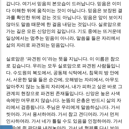
갑니다
.
여기서 믿음의 본모습이 드러납니다
.
믿음은 이미
다 이해한 뒤에 움직이는 것이 아닙니다
.
믿음은 보장된 결
과를 확인한 뒤에 걷는 것도 아닙니다
.
믿음은 앞이 보이지
않아도 말씀 때문에 한 걸음 내딛는 것입니다
.
실로암으로
가는 길은 모든 신앙인의 길입니다
.
기도 중에는 뜨거운데
일상에서는 멈추는 믿음이 아니라
,
말씀을 들은 자리에서
삶의 자리로 파견되는 믿음입니다
.
실로암은
‘
파견된 이
’
라는 뜻을 지닙니다
.
이 이름은 참으
로 깊습니다
.
우리는 모두 실로암으로 파견된 사람들입니
다
.
수도원의 복도에서
,
공동체 식탁에서
,
침묵의 방 안에
서
,
서운한 말을 들은 순간에
,
오해받는 자리에서
,
아무도
알아주지 않는 노동의 자리에서
,
내가 피하고 싶은 바로 그
관계의 현장으로 파견된 존재들입니다
.
신앙은 높은 사색
속에만 머무르지 않습니다
.
눈뜸의 은총은 반드시 삶의 자
리에서 검증됩니다
.
주님은 우리에게 말씀하십니다
.
가서
씻어라
.
가서 용서하여라
.
가서 참고 견디어라
.
가서 먼저
인사하여라
.
가서 네가 틀릴 수도 있음을 인정하여라
.
가서
네 손에 쥔 판단을 내려놓아라
.
가서 네 형제를 다시 보아