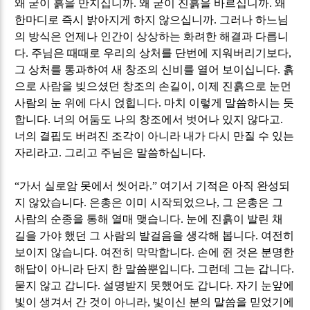
왜 굳이 흙을 만지십니까
.
왜 굳이 진흙을 바르십니까
.
왜
한마디로 즉시 밝아지게 하지 않으십니까
.
그러나 하느님
의 방식은 언제나 인간이 상상하는 화려한 해결과 다릅니
다
.
주님은 때때로 우리의 상처를 단번에 지워버리기보다
,
그 상처를 통과하여 새 창조의 신비를 열어 보이십니다
.
흙
으로 사람을 빚으셨던 창조의 손길이
,
이제 진흙으로 눈먼
사람의 눈 위에 다시 얹힙니다
.
마치 이렇게 말씀하시는 듯
합니다
.
너의 어둠도 나의 창조에서 벗어나 있지 않다고
.
너의 결핍도 버려진 조각이 아니라 내가 다시 만질 수 있는
자리라고
.
그리고 주님은 말씀하십니다
.
“
가서 실로암 못에서 씻어라
.”
여기서 기적은 아직 완성되
지 않았습니다
.
은총은 이미 시작되었으나
,
그 은총은 그
사람의 순종을 통해 열매 맺습니다
.
눈에 진흙이 발린 채
길을 가야 했던 그 사람의 발걸음을 생각해 봅니다
.
여전히
보이지 않습니다
.
여전히 막막합니다
.
손에 쥔 것은 분명한
해답이 아니라 단지 한 말씀뿐입니다
.
그런데 그는 갑니다
.
묻지 않고 갑니다
.
설명받지 못했어도 갑니다
.
자기 눈앞에
빛이 생겨서 간 것이 아니라
,
빛이신 분의 말씀을 믿었기에