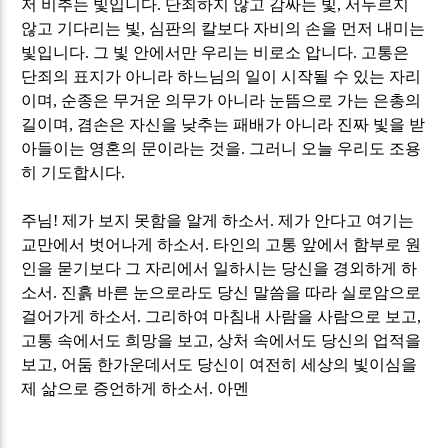
저 비추는 빛입니다
.
단죄하지 않고 감싸는 빛
,
서두르지
않고 기다리는 빛
,
심판의 칼보다 자비의 손을 먼저 내미는
빛입니다
.
그 빛 안에서만 우리는 비로소 압니다
.
고통은
단죄의 표지가 아니라 하느님의 일이 시작될 수 있는 자리
이며
,
순종은 무거운 의무가 아니라 눈뜸으로 가는 은총의
길이며
,
겸손은 자신을 낮추는 패배가 아니라 진짜 빛을 받
아들이는 영혼의 문이라는 것을
.
그러니 오늘 우리도 조용
히 기도합시다
.
주님
!
제가 보지 못함을 알게 하소서
.
제가 안다고 여기는
교만에서 벗어나게 하소서
.
타인의 고통 앞에서 함부로 원
인을 묻기보다 그 자리에서 일하시는 당신을 경외하게 하
소서
.
진흙 바른 눈으로라도 당신 말씀을 따라 실로암으로
걸어가게 하소서
.
그리하여 마침내 사람을 사람으로 보고
,
고통 속에서도 희망을 보고
,
상처 속에서도 당신의 업적을
보고
,
어둠 한가운데서도 당신이 여전히 세상의 빛이심을
제 삶으로 증언하게 하소서
.
아멘