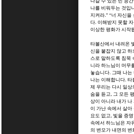
나갈 수 있는 빈 공
나를 비워두는 것입
지켜라
.” “
너 자신을
다
.
이해받지 못할 
이상한 평화가 시작
타볼산에서 내려온 빛
신을 붙잡지 않고 하
스로 말하도록 침묵
니라 하느님이 머무
놓습니다
.
그때 나는
나는 이해합니다
.
타
제 우리는 다시 일상
숨을 듣고
,
그 모든 
상이 아니라 내가 나
이 가난 속에서 살아
요도 없고
,
빛을 증명
속에서 하느님은 자
의 변모가 내면의 변