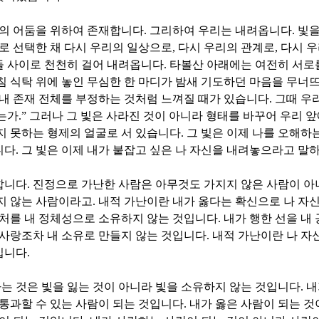
래의 어둠을 위하여 존재합니다
.
그리하여 우리는 내려옵니다
.
빛을
로 선택한 채 다시 우리의 일상으로
,
다시 우리의 관계로
,
다시 우
들 사이로 천천히 걸어 내려옵니다
.
타볼산 아래에는 여전히 서로
침 식탁 위에 놓인 무심한 한 마디가 밤새 기도하던 마음을 무너
 내 존재 전체를 부정하는 것처럼 느껴질 때가 있습니다
.
그때 우
는가
.”
그러나 그 빛은 사라진 것이 아니라 형태를 바꾸어 우리 앞
지 못하는 형제의 얼굴로 서 있습니다
.
그 빛은 이제 나를 오해하
니다
.
그 빛은 이제 내가 붙잡고 싶은 나 자신을 내려놓으라고 말
합니다
.
진정으로 가난한 사람은 아무것도 가지지 않은 사람이 아
지 않는 사람이라고
.
내적 가난이란 내가 옳다는 확신으로 나 자신
상처를 내 정체성으로 소유하지 않는 것입니다
.
내가 행한 선을 내
 사랑조차 내 소유로 만들지 않는 것입니다
.
내적 가난이란 나 자
입니다
.
 것은 빛을 잃는 것이 아니라 빛을 소유하지 않는 것입니다
.
내
 통과할 수 있는 사람이 되는 것입니다
.
내가 옳은 사람이 되는 것