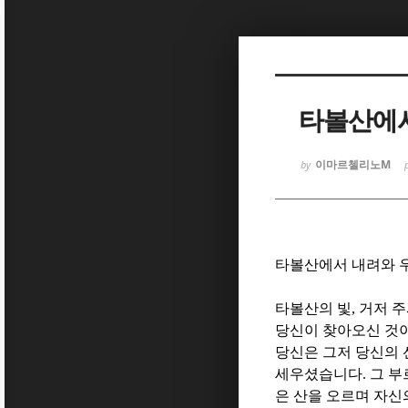
Sketchbook
Sketchbook
타볼산에서
이마르첼리노M
by
Sketchbook
Sketchbook
타볼산에서 내려와 
타볼산의 빛
,
거저 주
당신이 찾아오신 것
당신은 그저 당신의 
세우셨습니다
.
그 부
은 산을 오르며 자신