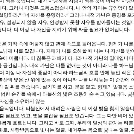
간이 되는 것입니다
.
내가 사랑하는 사람이 되는 것이 아니라 사랑
니다
.
그러나 이것은 고통스럽습니다
.
내 안의 자아는 끊임없이 
 설명하라
.” “
너 자신을 증명하라
.”
그러나 내적 가난은 증명을 
자유
,
설명되지 않을 자유
,
인정받지 못할 자유를 받아들이는 것입
됩니다
.
더 이상 나 자신을 지키기 위해 싸울 필요가 없어집니다
.
은 기적 속에 머물지 않고 관계 속으로 들어옵니다
.
형제가 나를 
느님께 나를 맡깁니다
.
자매가 나를 오해할 때 나는 나 자신을 방
 속에 머뭅니다
.
이 침묵은 패배가 아니라 내적 가난의 열매입니다
를 공간입니다
.
내적 가난은 나를 없애는 것이 아니라 나를 하느님
 더 이상 나 자신의 중심이 아니라 하느님의 흐름 안에 놓인 작은
볼산의 빛은 산 위에 있는 것이 아니라 나를 내려놓는 이 순간에 
의 길 위를 걷습니다
.
설거지를 하고
,
문을 열고
,
형제의 발걸음 소
평범한 순간들 속에서 타볼산의 빛은 조용히 숨 쉬고 있습니다
.
빛
 자신을 소유하지 않는
 움직입니다
.
타볼산에서 내려온 사람은 더 이상 빛을 찾지 않습
할 필요도 없고
,
빛을 붙잡을 필요도 없습니다
.
그는 다만 비어 
유롭게 흐르십니다
.
그리고 바로 그때
,
우리의 일상의 관계는 타
화로
,
사랑받음으로 빛나는 얼굴
,
내어주는 몸으로 빛나는 얼굴
,