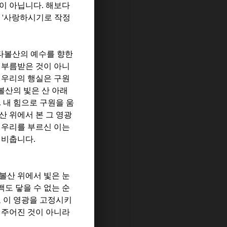
이 아닙니다
.
해보다
를
'
사랑하시기로 작정
 타볼산의 예수를 향한
 부름받은 것이 아니
.
우리의 행실은 구원
볼산의 빛은 산 아래
.
내 힘으로 구원을 움
산 위에서 본 그 영광
.
우리를 부르신 이는
을 비춥니다
.
볼산 위에서 빛은 눈
도 닿을 수 없는 순
고 이 영광을 고정시키
 주어진 것이 아니라