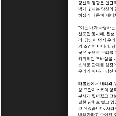
당신의 영광은 인간의
밝게 빛나는 당신의
하셨기 때문
'
에 내비
"
이는 내가 사랑하는
선포인 동시에
,
은총
라
,
당신이 먼저 우리
의 조건이 아니라
,
당
낮은 곳으로 우리를
켜쥐려던 조바심을 
스러운 광채를 심장
우리가 아니라 당신
타볼산에서 내려와 
성 프란치스코의 영적
부시게 찢어졌고 그분
결한 광휘로 떨고 
고 싶었습니다
.
사라
내려가라고 주어진 