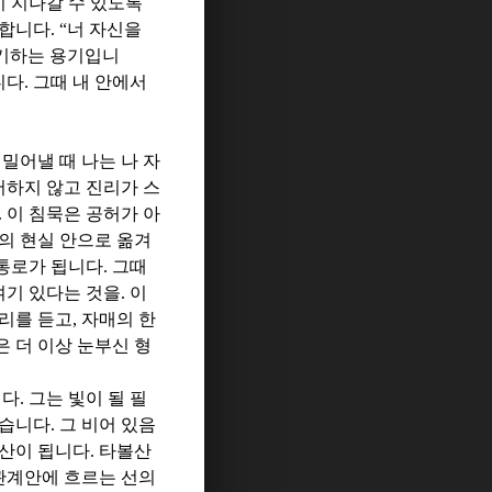
이 지나갈 수 있도록
말합니다
.
“
너 자신을
포기하는 용기입니
니다
.
그때 내 안에서
밀어낼 때 나는 나 자
어하지 않고 진리가 스
.
이 침묵은 공허가 아
의 현실 안으로 옮겨
 통로가 됩니다
.
그때
여기 있다는 것을
.
이
리를 듣고
,
자매의 한
은 더 이상 눈부신 형
니다
.
그는 빛이 될 필
있습니다
.
그 비어 있음
볼산이 됩니다
.
타볼산
관계안에 흐르는 선의