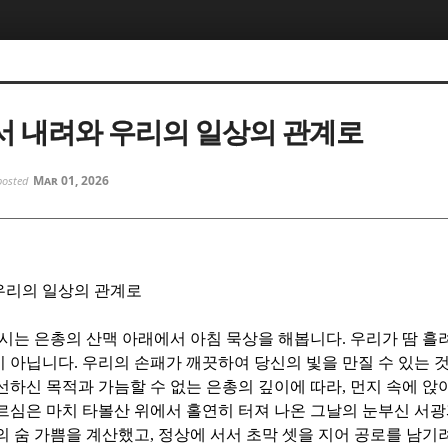
5, 스케치북5
5, 스케치북5
 내려와 우리의 일상의 관계로
Mar 01, 2026
posted
5, 스케치북5
5, 스케치북5
우리의 일상의 관계로
시는 은총의 산맥 아래에서 아침 묵상을 해봅니다
.
우리가 땀 흘
이 아닙니다
.
우리의 손패가 깨끗하여 당신의 빛을 만질 수 있는 
선하신 목적과 가늠할 수 없는 은총의 깊이에 따라
,
먼지 속에 앉
르심은 마치 타볼산 위에서 홀연히 터져 나온 그날의 눈부신 서
의 숨 가쁨을 계산했고
,
정상에 서서 초막 셋을 지어 공로를 남기