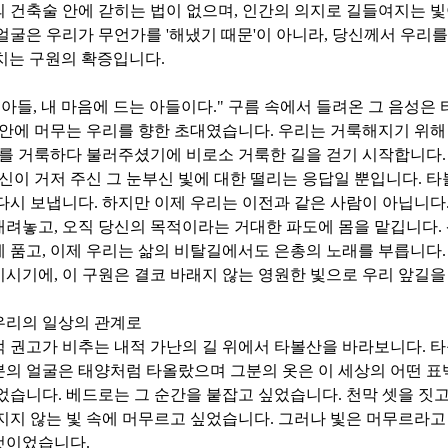
 건축술 안에 갇히는 법이 없으며
,
인간의 의지로 길들여지는 빛
 얼굴은 우리가 무언가를
'
해냈기 때문
'
이 아니라
,
당신께서 우리
치는 구원의 확증입니다
.
 아들
,
내 마음에 드는 아들이다
."
구름 속에서 들려온 그 음성은
 안에 머무는 우리를 향한 초대였습니다
.
우리는 거룩해지기 위해
를 거룩하다 불러주셨기에 비로소 거룩한 길을 걷기 시작합니다
신이 거저 주신 그 눈부신 빛에 대한 떨리는 응답일 뿐입니다
.
타
 다시 보냅니다
.
하지만 이제 우리는 이전과 같은 사람이 아닙니다
내려놓고
,
오직 당신의 목적이라는 거대한 파도에 몸을 맡깁니다
.
에 품고
,
이제 우리는 삶의 비탈길에서도 은총의 노래를 부릅니다
이시기에
,
이 구원은 결코 바래지 않는 영원한 빛으로 우리 앞길
우리의 일상의 관계로
 권고가 비추는 내적 가난의 길 위에서 타볼산을 바라보니다
.
타
의 얼굴은 태양처럼 타올랐으며 그분의 옷은 이 세상의 어떤 표백
있었습니다
.
베드로는 그 순간을 붙잡고 싶었습니다
.
천막 셋을 짓
지지 않는 빛 속에 머무르고 싶었습니다
.
그러나 빛은 머무르라고
것이었습니다
.