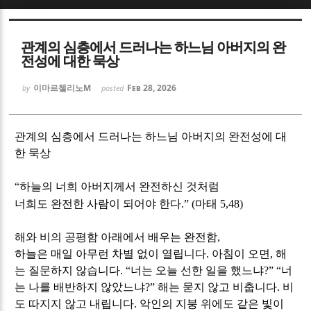
Sketchbook5, 스케치북5
Sketchbook5, 스케치북5
관계의 심층에서 드러나는 하느님 아버지의 완
전성에 대한 묵상
이마르첼리노M
Feb 28, 2026
by
posted
Sketchbook5, 스케치북5
Sketchbook5, 스케치북5
관계의 심층에서 드러나는 하느님 아버지의 완전성에 대
한 묵상
“
하늘의 너희 아버지께서 완전하신 것처럼
너희도 완전한 사람이 되어야 한다
.” (
마태
5,48)
해와 비의 공평함 아래에서 배우는 완전함
,
하늘은 매일 아무런 차별 없이 열립니다
.
아침이 오면
,
해
는 질문하지 않습니다
. “
너는 오늘 선한 일을 했느냐
?” “
너
는 나를 배반하지 않았느냐
?”
해는 묻지 않고 비춥니다
.
비
도 따지지 않고 내립니다
.
악인의 지붕 위에도 같은 빛이