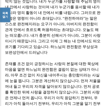
막지 않는 것입니다
.
내가 누군가를 사랑할 때 주님의 영이
내 안에서 사랑하는 것이며 내가 누군가를 용서할 때 내가
아니라 영의 활동이 내 안에서 비를 내립니다
.
그러므로 완
목록
열기
전함은 명령이 아니라 초대입니다
. “
완전하여라
”
는 말은
스스로 완전해지라는 요구가 아니라
,
아버지의 완전함이
관계 안에서 흐르도록 허용하라는 초대입니다
.
오늘도 해
는 떠오릅니다
.
내가 충분히 선해서가 아니라
,
그분이 사랑
이시기 때문입니다
.
그리고 이제 그 해는 내 안에서도 떠오
르기를 기다리고 있습니다
.
하느님의 완전함은 무상성과
보편성안에서 드러납니다
존재를 조건 없이 긍정하시는 사랑의 본질에 대한 묵상에
마음을 열면 하느님의 완전함은 결핍이 없는 상태가 아니
라
,
아무 조건 없이 자신을 내어주시는 충만함이라는 사실
에 눈을 뜹니다
.
그분은 계산하지 않으십니다
.
먼저 저울을
꺼내 들고 우리의 자격을 달아보지 않으십니다
.
먼저 공로
를 확인한 뒤에 사랑을 결정하지 않으십니다
.
그분의 사랑
은 언제나 먼저 옵니다
.
우리가 아직 응답하기 전부터
,
우
리가 아직 돌아서기 전부터
,
우리가 아직 그분을 알기 전부