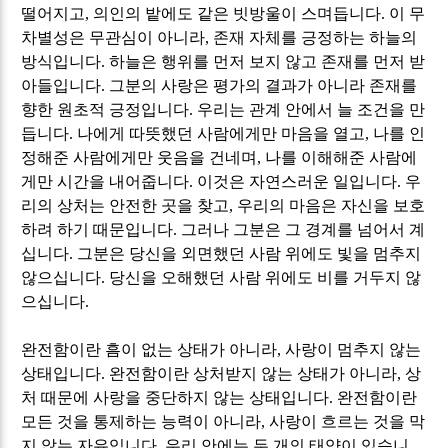
떨어지고
,
의인의 밭에도 같은 빗방울이 스며듭니다
.
이 무
차별성은 무관심이 아니라
,
존재 자체를 긍정하는 하늘의
방식입니다
.
하늘은 행위를 먼저 보지 않고 존재를 먼저 받
아들입니다
.
그분의 사랑은 평가의 결과가 아니라 존재를
향한 원초적 긍정입니다
.
우리는 관계 안에서 늘 조건을 만
듭니다
.
나에게 따뜻했던 사람에게만 마음을 열고
,
나를 인
정해준 사람에게만 웃음을 건네며
,
나를 이해해준 사람에
게만 시간을 내어줍니다
.
이것은 자연스러운 일입니다
.
우
리의 상처는 안전한 곳을 찾고
,
우리의 마음은 자신을 보호
하려 하기 때문입니다
.
그러나 그분은 그 경계를 넘어서 계
십니다
.
그분은 당신을 외면했던 사람 위에도 빛을 멈추지
않으십니다
.
당신을 오해했던 사람 위에도 비를 거두지 않
으십니다
.
완전함이란 흠이 없는 상태가 아니라
,
사랑이 멈추지 않는
상태입니다
.
완전함이란 상처받지 않는 상태가 아니라
,
상
처 때문에 사랑을 중단하지 않는 상태입니다
.
완전함이란
모든 것을 통제하는 능력이 아니라
,
사랑이 흐르는 것을 막
지 않는 자유입니다
.
우리 안에는 두 개의 태양이 있습니