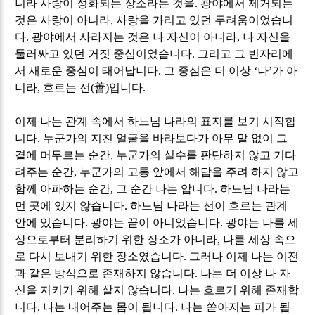
니라 사랑이 정화되는 장소라는 것을
.
광야에서 제거되는
것은 사랑이 아니라
,
사랑을 가리고 있던 두려움이었습니
다
.
광야에서 사라지는 것은 나 자신이 아니라
,
나 자신을
둘러싸고 있던 거짓 중심이었습니다
.
그리고 그 빈자리에
서 새로운 중심이 태어납니다
.
그 중심은 더 이상
‘
나
’
가 아
니라
,
흐르는 선
(
善
)
입니다
.
이제 나는 관계 속에서 하느님 나라의 표지를 보기 시작합
니다
.
누군가의 지친 얼굴을 바라보다가 아무 말 없이 그
곁에 머무르는 순간
,
누군가의 실수를 판단하지 않고 기다
려주는 순간
,
누군가의 고통 앞에서 해답을 주려 하지 않고
함께 아파하는 순간
,
그 순간 나는 압니다
.
하느님 나라는
먼 곳에 있지 않습니다
.
하느님 나라는 선이 흐르는 관계
안에 있습니다
.
광야는 끝이 아니었습니다
.
광야는 나를 세
상으로부터 분리하기 위한 장소가 아니라
,
나를 세상 속으
로 다시 보내기 위한 장소였습니다
.
그러나 이제 나는 이전
과 같은 방식으로 존재하지 않습니다
.
나는 더 이상 나 자
신을 지키기 위해 살지 않습니다
.
나는 흐르기 위해 존재합
니다
.
나는 내어주는 몸이 됩니다
.
나는 쏟아지는 피가 됩