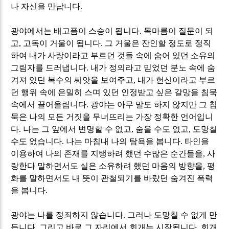
나 자신을 만납니다
.
광야에서는 배고픔이 스승이 됩니다
.
목마름이 질문이 되
고
,
고독이 거울이 됩니다
.
그 거울은 잔인할 정도로 정직
하여 내가 사랑이라고 부르던 것들 속에 숨어 있던 소유의
그림자를 드러냅니다
.
내가 정의라고 믿었던 분노 속에 숨
겨져 있던 복수의 씨앗을 보여주고
,
내가 헌신이라고 부르
던 행위 속에 은밀히 스며 있던 인정받고 싶은 갈망을 침묵
속에서 끌어올립니다
.
광야는 아무 말도 하지 않지만 그 침
묵은 나의 모든 거짓을 무너뜨리는 가장 정확한 언어입니
다
.
나는 그 앞에서 변명할 수 없고
,
숨을 수도 없고
,
도망칠
수도 없습니다
.
나는 마침내 나의 탐욕을 봅니다
.
타인을
이용하여 나의 존재를 지탱하려 했던 수많은 순간들을
,
사
랑한다 말하면서도 실은 소유하려 했던 마음의 방향을
,
평
화를 말하면서도 내 뜻이 관철되기를 바랐던
숨겨진 폭력
을 봅니다
.
광야는 나를 정죄하지 않습니다
.
그러나 도망칠 수 없게 만
듭니다
.
그리고 바로 그 자리에서 회개는 시작됩니다
.
회개