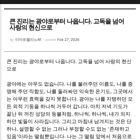
Sketchbook5, 스케치북5
Sketchbook5, 스케치북5
큰 진리는 광야로부터 나옵니다. 고독을 넘어
사랑의 현신으로
이마르첼리노M
Feb 27, 2026
by
posted
Sketchbook5, 스케치북5
Sketchbook5, 스케치북5
큰 진리는 광야로부터 나옵니다
.
고독을 넘어 사랑의 현신
으로
광야에는 아무도 없습니다
.
나를 불러주던 이름도
,
나를 증
명해 주던 직함도
,
나를 둘러싸던 익숙한 온기도
,
그곳에서
는 아무런 효력을 갖지 못합니다
.
광야는 나를 지탱하던 모
든 외적 기둥을 하나씩 거두어 갑니다
.
마치 저녁 기도가
끝난 뒤 꺼진 성당의 등불처럼
,
하나씩
,
하나씩
,
내가 의지
하던 빛들이 사라집니다
.
그리고 마침내 남겨지는 것은 단
하나
,
설명할 수 없는 그러나 부정할 수도 없는
‘
존재하고
있음
’
이라는 떨림뿐입니다
.
나는 그 떨림 앞에서 처음으로