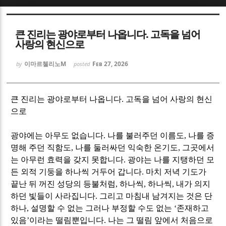
Sketchbook5, 스케치북5
Sketchbook5, 스케치북5
큰 진리는 광야로부터 나옵니다. 고독을 넘어
사랑의 현신으로
이마르첼리노M
Feb 27, 2026
by
posted
Sketchbook5, 스케치북5
Sketchbook5, 스케치북5
큰 진리는 광야로부터 나옵니다
.
고독을 넘어 사랑의 현신
으로
광야에는 아무도 없습니다
.
나를 불러주던 이름도
,
나를 증
명해 주던 직함도
,
나를 둘러싸던 익숙한 온기도
,
그곳에서
는 아무런 효력을 갖지 못합니다
.
광야는 나를 지탱하던 모
든 외적 기둥을 하나씩 거두어 갑니다
.
마치 저녁 기도가
끝난 뒤 꺼진 성당의 등불처럼
,
하나씩
,
하나씩
,
내가 의지
하던 빛들이 사라집니다
.
그리고 마침내 남겨지는 것은 단
하나
,
설명할 수 없는 그러나 부정할 수도 없는
‘
존재하고
있음
’
이라는 떨림뿐입니다
.
나는 그 떨림 앞에서 처음으로