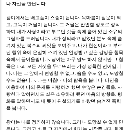
나 자신을 만납니다
.
광야에서는 배고픔이 스승이 됩니다
.
목마름이 질문이 되
고
,
고독이 거울이 됩니다
.
그 거울은 잔인할 정도로 정직
하여 내가 사랑이라고 부르던 것들 속에 숨어 있던 소유의
그림자를 드러냅니다
.
내가 정의라고 믿었던 분노 속에 숨
겨져 있던 복수의 씨앗을 보여주고
,
내가 헌신이라고 부르
던 행위 속에 은밀히 스며 있던 인정받고 싶은 갈망을 침묵
속에서 끌어올립니다
.
광야는 아무 말도 하지 않지만 그 침
묵은 나의 모든 거짓을 무너뜨리는 가장 정확한 언어입니
다
.
나는 그 앞에서 변명할 수 없고
,
숨을 수도 없고
,
도망칠
수도 없습니다
.
나는 마침내 나의 탐욕을 봅니다
.
타인을
이용하여 나의 존재를 지탱하려 했던 수많은 순간들을
,
사
랑한다 말하면서도 실은 소유하려 했던 마음의 방향을
,
평
화를 말하면서도 내 뜻이 관철되기를 바랐던
숨겨진 폭력
을 봅니다
.
광야는 나를 정죄하지 않습니다
.
그러나 도망칠 수 없게 만
듭니다
.
그리고 바로 그 자리에서 회개는 시작됩니다
.
회개