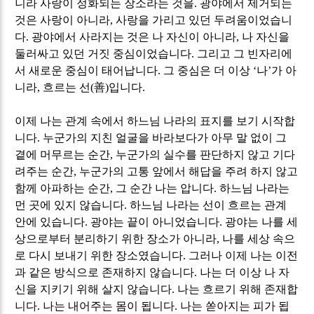
니라 사랑이 정화되는 장소라는 것을
.
광야에서 제거되는
것은 사랑이 아니라
,
사랑을 가리고 있던 두려움이었습니
다
.
광야에서 사라지는 것은 나 자신이 아니라
,
나 자신을
둘러싸고 있던 거짓 중심이었습니다
.
그리고 그 빈자리에
서 새로운 중심이 태어납니다
.
그 중심은 더 이상
‘
나
’
가 아
니라
,
흐르는 선
(
善
)
입니다
.
이제 나는 관계 속에서 하느님 나라의 표지를 보기 시작합
니다
.
누군가의 지친 얼굴을 바라보다가 아무 말 없이 그
곁에 머무르는 순간
,
누군가의 실수를 판단하지 않고 기다
려주는 순간
,
누군가의 고통 앞에서 해답을 주려 하지 않고
함께 아파하는 순간
,
그 순간 나는 압니다
.
하느님 나라는
먼 곳에 있지 않습니다
.
하느님 나라는 선이 흐르는 관계
안에 있습니다
.
광야는 끝이 아니었습니다
.
광야는 나를 세
상으로부터 분리하기 위한 장소가 아니라
,
나를 세상 속으
로 다시 보내기 위한 장소였습니다
.
그러나 이제 나는 이전
과 같은 방식으로 존재하지 않습니다
.
나는 더 이상 나 자
신을 지키기 위해 살지 않습니다
.
나는 흐르기 위해 존재합
니다
.
나는 내어주는 몸이 됩니다
.
나는 쏟아지는 피가 됩