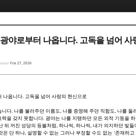
5, 스케치북5
5, 스케치북5
 광야로부터 나옵니다. 고독을 넘어 사
Feb 27, 2026
posted
5, 스케치북5
5, 스케치북5
터 나옵니다
.
고독을 넘어 사랑의 현신으로
습니다
.
나를 불러주던 이름도
,
나를 증명해 주던 직함도
,
나를 둘
효력을 갖지 못합니다
.
광야는 나를 지탱하던 모든 외적 기둥을 
난 뒤 꺼진 성당의 등불처럼
,
하나씩
,
하나씩
,
내가 의지하던 빛들
것은 단 하나
,
설명할 수 없는 그러나 부정할 수도 없는
‘
존재하고