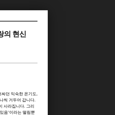
랑의 현신
러싸던 익숙한 온기도
,
하나씩 거두어 갑니다
.
이 사라집니다
.
그리
 있음
’
이라는 떨림뿐