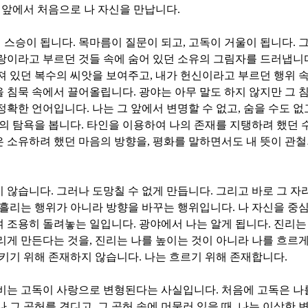
림 앞에서 처음으로 나 자신을 만납니다
.
 스승이 됩니다
.
목마름이 질문이 되고
,
고독이 거울이 됩니다
.
그
랑이라고 부르던 것들 속에 숨어 있던 소유의 그림자를 드러냅니
져 있던 복수의 씨앗을 보여주고
,
내가 헌신이라고 부르던 행위 속
을 침묵 속에서 끌어올립니다
.
광야는 아무 말도 하지 않지만 그 
 정확한 언어입니다
.
나는 그 앞에서 변명할 수 없고
,
숨을 수도 없
의 탐욕을 봅니다
.
타인을 이용하여 나의 존재를 지탱하려 했던 
은 소유하려 했던 마음의 방향을
,
평화를 말하면서도 내 뜻이 관
지 않습니다
.
그러나 도망칠 수 없게 만듭니다
.
그리고 바로 그 자
 흘리는 행위가 아니라 방향을 바꾸는 행위입니다
.
나 자신을 중
여 조용히 돌려놓는 일입니다
.
광야에서 나는 알게 됩니다
.
진리는
리게 만든다는 것을
,
진리는 나를 높이는 것이 아니라 나를 흐르
지키기 위해 존재하지 않습니다
.
나는 흐르기 위해 존재합니다
.
신비는 고독이 사랑으로 변형된다는 사실입니다
.
처음에 고독은 나
나 그 공허를 견디고
,
그 공허 속에 머물러 있을 때
,
나는 이상한 