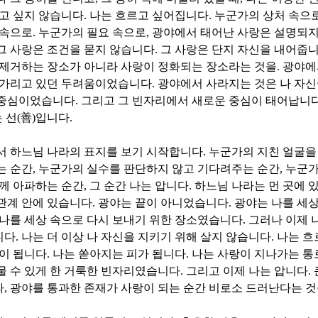
우고 싶지 않습니다
.
나는 흐르고 싶어집니다
.
누군가의 상처 속으
 속으로
.
누군가의 필요 속으로
,
광야에서 태어난 사랑은 설명되
그 사랑은 조건을 묻지 않습니다
.
그 사랑은 단지 자신을 내어줍
 제거하는 장소가 아니라 사랑이 정화되는 장소라는 것을
.
광야에
 가리고 있던 두려움이었습니다
.
광야에서 사라지는 것은 나 자신
 중심이었습니다
.
그리고 그 빈자리에서 새로운 중심이 태어납니
 선
(
善
)
입니다
.
서 하느님 나라의 표지를 보기 시작합니다
.
누군가의 지친 얼굴을
는 순간
,
누군가의 실수를 판단하지 않고 기다려주는 순간
,
누군가
함께 아파하는 순간
,
그 순간 나는 압니다
.
하느님 나라는 먼 곳에 
관계 안에 있습니다
.
광야는 끝이 아니었습니다
.
광야는 나를 세
나를 세상 속으로 다시 보내기 위한 장소였습니다
.
그러나 이제 
니다
.
나는 더 이상 나 자신을 지키기 위해 살지 않습니다
.
나는 흐
이 됩니다
.
나는 쏟아지는 피가 됩니다
.
나는 사랑이 지나가는 통
물 수 있게 한 거룩한 빈자리였습니다
.
그리고 이제 나는 압니다
.
라
,
광야를 통과한 존재가 사랑이 되는 순간 비로소 드러난다는 