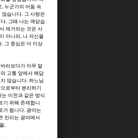
로
,
누군가의 어둠 속
지 않습니다
.
그 사랑은
니다
.
그때 나는 깨닫습
서 제거되는 것은 사
이 아니라
,
나 자신을
다
.
그 중심은 더 이상
 바라보다가 아무 말
의 고통 앞에서 해답
있지 않습니다
.
하느님
상으로부터 분리하기
나는 이전과 같은 방식
르기 위해 존재합니
로가 됩니다
.
광야는
큰 진리는 광야에서
것을
,