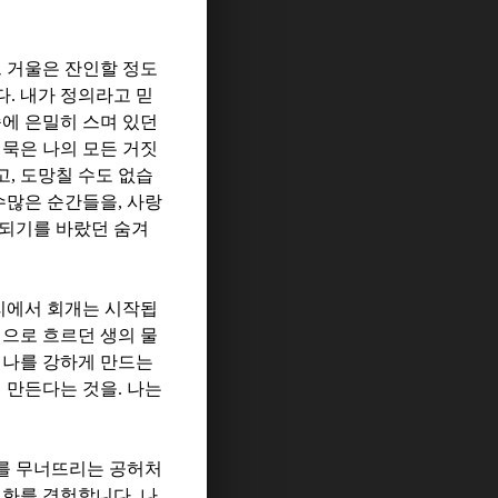
 거울은 잔인할 정도
다
.
내가 정의라고 믿
에 은밀히 스며 있던
침묵은 나의 모든 거짓
고
,
도망칠 수도 없습
수많은 순간들을
,
사랑
철되기를 바랐던
숨겨
리에서 회개는 시작됩
심으로 흐르던 생의 물
 나를 강하게 만드는
게 만든다는 것을
.
나는
를 무너뜨리는 공허처
변화를 경험합니다
.
나