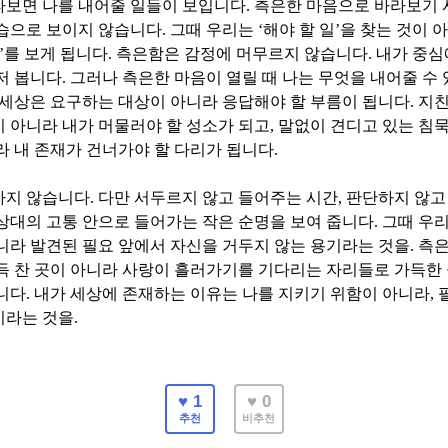
라보면 나를 내어줄 일들이 보입니다
.
측은한 마음으로 바라보기
모습으로 보이지 않습니다
.
그때 우리는
‘
해야 할 일
’
을 찾는 것이 
’
를 보게 됩니다
.
측은함은 감정에 머무르지 않습니다
.
내가 중심
저 봅니다
.
그러나 측은한 마음이 열릴 때 나는 무엇을 내어줄 수
 세상은 요구하는 대상이 아니라 응답해야 할 부름이 됩니다
.
지친
 아니라 내가 머물러야 할 성소가 되고
,
말없이 견디고 있는 침묵
라 내 존재가 건너가야 할 다리가 됩니다
.
하지 않습니다
.
다만 서두르지 않고 들어주는 시간
,
판단하지 않고
상대의 고통 안으로 들어가는 작은 순명을 보여 줍니다
.
그때 우
니라 발견된 필요 앞에서 자신을 거두지 않는 용기라는 것을
.
측은
득 찬 곳이 아니라 사랑이 흘러가기를 기다리는 자리들로 가득한
니다
.
내가 세상에 존재하는 이유는 나를 지키기 위함이 아니라
,
이라는 것을
.
♥ 1
♥ 0
추천
비추천