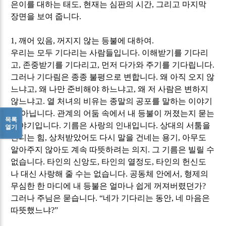
은이를 대하는 태도
,
현재는 심판의 시간
,
그리고 마지막
장면을 보여 줍니다
.
1,
깨어 있음
,
꺼지지 않는 등불에 대하여
.
우리는 모두 기다리는 사람들입니다
.
이해받기를 기다리
고
,
존중받기를 기다리고
,
먼저 다가와 주기를 기다립니다
.
그러나 기다림은 종종 불평으로 변합니다
.
왜 아직 오지 않
느냐고
,
왜 나만 준비해야 하느냐고
,
왜 저 사람은 변하지
않느냐고
.
열 처녀의 비유는 종말의 공포를 말하는 이야기
가 아닙니다
.
관계의 어둠 속에서 내 등불이 꺼졌는지 묻는
목록
이야기입니다
.
기름은 사랑의 인내입니다
.
상대의 서툼을
열기
견디는 힘
,
상처받았어도 다시 말을 건네는 용기
,
아무도
알아주지 않아도 계속 따뜻하려는 의지
.
그 기름은 빌릴 수
없습니다
.
타인의 신앙도
,
타인의 열정도
,
타인의 헌신도
나 대신 사랑해 줄 수는 없습니다
.
공동체 안에서
,
형제의
무심한 한 마디에 내 등불은 얼마나 쉽게 꺼져버렸던가
?
그러나 주님은 묻습니다
. “
네가 기다리는 동안
,
네 마음은
따뜻했느냐
?”