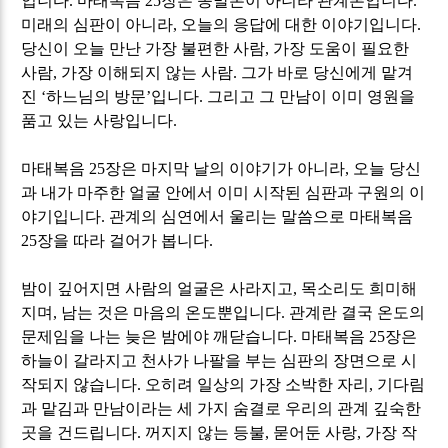
입니다
.
마태복음
25
장은 종말론이 아니라 관계론입니다
.
미래의 심판이 아니라
,
오늘의 응답에 대한 이야기입니다
.
당신이 오늘 만난 가장 불편한 사람
,
가장 도움이 필요한
사람
,
가장 이해되지 않는 사람
.
그가 바로 당신에게 맡겨
진
‘
하느님의 방문
’
입니다
.
그리고 그 만남이 이미 영원을
품고 있는 사랑입니다
.
마태복음
25
장은 마지막 날의 이야기가 아니라
,
오늘 당신
과 내가 마주한 얼굴 안에서 이미 시작된 심판과 구원의 이
야기입니다
.
관계의 심연에서 울리는 말씀으로 마태복음
25
장을 따라 걸어가 봅니다
.
밤이 깊어지면 사람의 얼굴은 사라지고
,
목소리도 희미해
지며
,
남는 것은 마음의 온도뿐입니다
.
관계란 결국 온도의
문제임을 나는 늦은 밤에야 깨닫습니다
.
마태복음
25
장은
하늘이 갈라지고 천사가 나팔을 부는 심판의 장면으로 시
작되지 않습니다
.
오히려 일상의 가장 소박한 자리
,
기다림
과 맡김과 만남이라는 세 가지 숨결로 우리의 관계 깊숙한
곳을 건드립니다
.
꺼지지 않는 등불
,
묻어둔 사랑
,
가장 작