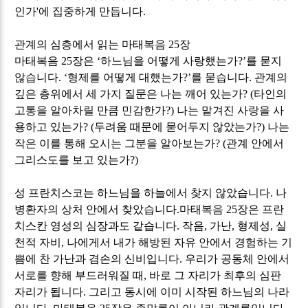
인가
'
에 집중하게 만듭니다
.
관계의 심층에서 읽는 마태복음
25
장
마태복음
25
장은
‘
하느님을 어떻게 사랑했는가
?’
를 묻지
않습니다
. ‘
형제를 어떻게 대했는가
?’
를 묻습니다
.
관계의
깊은 층위에서 세 가지 질문은 나는 깨어 있는가
? (
타인의
고통을 알아차릴 만큼 민감한가
?)
나는 맡겨진 사랑을 사
용하고 있는가
? (
두려움 때문에 묻어두지 않았는가
?)
나는
작은 이를 통해 오시는 그분을 알아보는가
? (
관계 안에서
그리스도를 보고 있는가
?)
성 프란치스코는 하느님을 하늘에서 찾지 않았습니다
.
나
병환자의 상처 안에서 찾았습니다
.
마태복음
25
장은 프란
치스칸 영성의 심장과도 같습니다
.
작음
,
가난
,
형제성
,
실
천적 자비
,
나에게서 내가 해방된 자유 안에서 경험하는 기
쁨에 찬 가난과 겸손의 신비입니다
.
우리가 공동체 안에서
서로를 향해 부드러워질 때
,
바로 그 자리가 최후의 심판
자리가 됩니다
.
그리고 동시에 이미 시작된 하느님의 나라