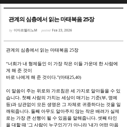
Sketchbook5, 스케치북5
Sketchbook5, 스케치북5
관계의 심층에서 읽는 마태복음 25장
이마르첼리노M
Feb 23, 2026
by
posted
관계의 심층에서 읽는 마태복음
25
장
Sketchbook5, 스케치북5
Sketchbook5, 스케치북5
“
너희가 내 형제들인 이 가장 작은 이들 가운데 한 사람에
게 해 준 것이
바로 나에게 해 준 것이다
.”(
마태
25,40)
이 말씀이 주는 위로와 가르침은 세 가지로 알아들을 수 있
습니다
.
첫째 사람의 가치는 세상이 매기는 기준
(
부
,
명예
등
)
과 상관없이 모든 생명은 그 자체로 귀중하다는 것을 일
깨워줍니다
.
둘째 아무도 알아주지 않는 작은 배려가 실제
로는 가장 큰 선행이 될 수 있음을 말해줍니다
.
셋째 타인
을 대할 때
'
그 사람이 누구인가
'
가 아니라
'
내가 어떤 마음