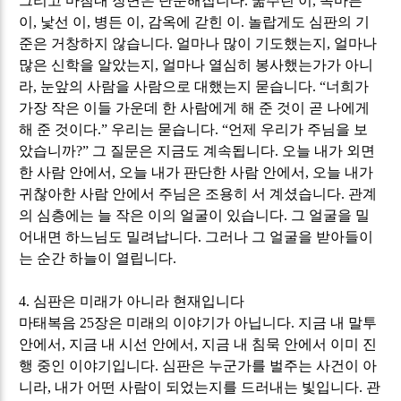
그리고 마침내 장면은 단순해집니다
.
굶주린 이
,
목마른
이
,
낯선 이
,
병든 이
,
감옥에 갇힌 이
.
놀랍게도 심판의 기
준은 거창하지 않습니다
.
얼마나 많이 기도했는지
,
얼마나
많은 신학을 알았는지
,
얼마나 열심히 봉사했는가가 아니
라
,
눈앞의 사람을 사람으로 대했는지 묻습니다
. “
너희가
가장 작은 이들 가운데 한 사람에게 해 준 것이 곧 나에게
해 준 것이다
.”
우리는 묻습니다
. “
언제 우리가 주님을 보
았습니까
?”
그 질문은 지금도 계속됩니다
.
오늘 내가 외면
한 사람 안에서
,
오늘 내가 판단한 사람 안에서
,
오늘 내가
귀찮아한 사람 안에서 주님은 조용히 서 계셨습니다
.
관계
의 심층에는 늘 작은 이의 얼굴이 있습니다
.
그 얼굴을 밀
어내면 하느님도 밀려납니다
.
그러나 그 얼굴을 받아들이
는 순간 하늘이 열립니다
.
4.
심판은 미래가 아니라 현재입니다
마태복음
25
장은 미래의 이야기가 아닙니다
.
지금 내 말투
안에서
,
지금 내 시선 안에서
,
지금 내 침묵 안에서 이미 진
행 중인 이야기입니다
.
심판은 누군가를 벌주는 사건이 아
니라
,
내가 어떤 사람이 되었는지를 드러내는 빛입니다
.
관