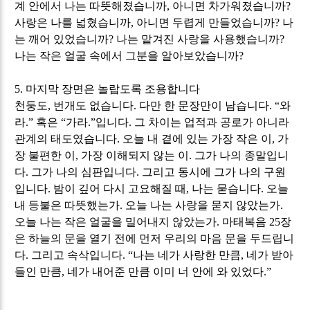
계 안에서 나는 따뜻해졌습니까
,
아니면 차가워졌습니까
?
사랑은 나를 넓혔습니까
,
아니면 두렵게 만들었습니까
?
나
는 깨어 있었습니까
?
나는 맡겨진 사랑을 사용했습니까
?
나는 작은 얼굴 속에서 그분을 알아보았습니까
?
5.
마지막 장면은 놀랍도록 조용합니다
천둥도
,
번개도 없습니다
.
다만 한 문장만이 남습니다
. “
와
라
.”
혹은
“
가라
.”
입니다
.
그 차이는 업적과 공로가 아니라
관계의 태도였습니다
.
오늘 내 곁에 있는 가장 작은 이
,
가
장 불편한 이
,
가장 이해되지 않는 이
.
그가 나의 종말입니
다
.
그가 나의 심판입니다
.
그리고 동시에 그가 나의 구원
입니다
.
밤이 깊어 다시 고요해질 때
,
나는 묻습니다
.
오늘
내 등불은 따뜻했는가
.
오늘 나는 사랑을 묻지 않았는가
.
오늘 나는 작은 얼굴을 밀어내지 않았는가
.
마태복음
25
장
은 하늘의 문을 열기 전에 먼저 우리의 마음 문을 두드립니
다
.
그리고 속삭입니다
. “
나는 네가 사랑한 만큼
,
네가 받아
들인 만큼
,
네가 내어준 만큼 이미 너 안에 와 있었다
.”