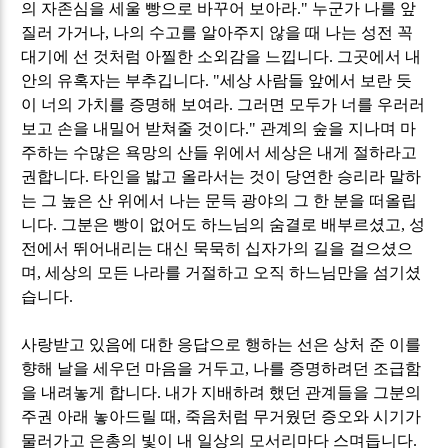
의 자존심을 세울 빵으로 바꾸어 보아라
."
누군가 나를 앞
질러 가거나
,
나의 수고를 알아주지 않을 때 나는 성전 꼭
대기에 선 것처럼 아찔한 소외감을 느낍니다
.
그곳에서 내
안의 유혹자는 부추깁니다
. "
세상 사람들 앞에서 보란 듯
이 너의 가치를 증명해 보여라
.
그러면 모두가 너를 우러러
보고 손을 내밀어 받쳐줄 것이다
."
관계의 숲을 지나며 마
주하는 수많은 욕망의 산들 위에서 세상은 내게 절하라고
권합니다
.
타인을 밟고 올라서는 것이 당연한 승리라 말하
는 그 높은 산 위에서 나는 문득 광야의 그 한 분을 떠올립
니다
.
그분은 빵이 없어도 하느님의 숨결로 배부르셨고
,
성
전에서 뛰어내리는 대신 묵묵히 십자가의 길을 걸으셨으
며
,
세상의 모든 나라를 거절하고 오직 하느님만을 섬기셨
습니다
.
사랑받고 있음에 대한 응답으로 행하는 선은 상처 준 이를
향해 날을 세우던 마음을 거두고
,
나를 증명하려던 조급함
을 내려놓게 합니다
.
내가 지배하려 했던 관계들을 그분의
주권 아래 놓아드릴 때
,
죽음처럼 무거웠던 증오와 시기가
물러가고 은총의 빛이 내 일상의 모서리마다 스며듭니다
.