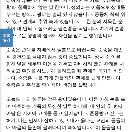
창하지 않습니다
.
관계 속에서 미묘한 편 가르기
,
침묵해야
할 때 침묵하지 않는 말 한마디
,
정의라는 이름으로 상대를
누르는 방식
…
광야는 멀리 있지 않습니다
.
공동체 식탁 위
에 있고 관계의 추위 속에 있습니다
.
그 한 분의 지독한 순
종이 내 안의 고집스러운 불순종을 녹입니다
.
여기서 순종
은 새로운 생명의 질서에 자신을 맡기는 행위입니다
.
목록
열기
순종은 관계를 지배에서 돌봄으로 바꿉니다
.
순종을 개인
적 경건으로 끝내지 않는 것이 중요합니다
.
상처 준 이를
향해 날을 세우던 마음을 거두고 지배하려 했던 관계를 내
려놓고 주권을 하느님께 돌려드릴 때 관계의 공기가 바뀝
니다
.
순종은 나를 작게 만들지만
,
관계를 넓게 만듭니다
.
순종은 자존심을 죽이지만
,
생명을 살립니다
오늘도 나의 하루는 작은 광야였습니다
.
이른 아침 눈을 뜨
며 마주하는 가족의 무심한 말투 하나에
,
내 안의
'
첫 번째
아담
'
은 기어이 고개를 들고 일어납니다
.
존중받고 싶다는
허기
,
나는 언제나 잘하고 있고 내가 옳다는 교만의 돌들이
내 마음의 들판에 굴러다니며 속삭입니다
. "
이 돌들을 너