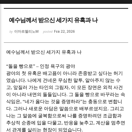
Sketchbook5, 스케치북5
Sketchbook5, 스케치북5
예수님께서 받으신 세가지 유혹과 나
이마르첼리노M
Feb 22, 2026
by
posted
예수님께서 받으신 세가지 유혹과 나
Sketchbook5, 스케치북5
Sketchbook5, 스케치북5
“
돌을 빵으로
”
–
인정 욕구의 광야
광야의 첫 유혹은 배고픔이 아니라 존중받고 싶다는 허기
였습니다
.
나에게 건네온 무심한 말투
,
알아주지 않는 수
고
,
앞질러 가는 타인의 그림자
,
이 모든 장면은 외적 사건
이 아니라 내면의 돌들입니다
.
그 돌을 빵으로 바꾸라는 속
삭임은
, “
네가 옳다는 것을 증명하라
”
는 충동으로 변합니
다
.
그러나 새로운 아담은 말씀으로 배부르셨지요
.
그리고
나는 그 말씀에 굴복함으로써 나를 증명하려던 조급함과
추상적 순종에 입을 다물고
,
반응을 늦추고
,
계산을 멈추면
서 관계를 살리는 현장이 되었습니다
.