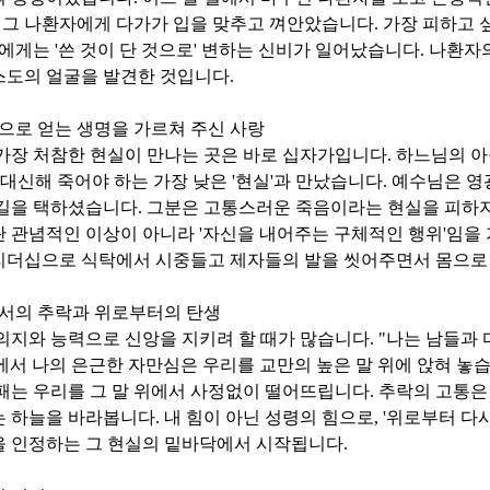
 그 나환자에게 다가가 입을 맞추고 껴안았습니다
.
가장 피하고 
에게는
'
쓴 것이 단 것으로
'
변하는 신비가 일어났습니다
.
나환자의
스도의 얼굴을 발견한 것입니다
.
으로 얻는 생명을 가르쳐 주신 사랑
가장 처참한 현실이 만나는 곳은 바로 십자가입니다
.
하느님의 아
 대신해 죽어야 하는 가장 낮은
'
현실
'
과 만났습니다
.
예수님은 영
 길을 택하셨습니다
.
그분은 고통스러운 죽음이라는 현실을 피하지
 관념적인 이상이 아니라
'
자신을 내어주는 구체적인 행위
'
임을
리더십으로 식탁에서 시중들고 제자들의 발을 씻어주면서 몸으
서의 추락과 위로부터의 탄생
의지와 능력으로 신앙을 지키려 할 때가 많습니다
. "
나는 남들과 
서 나의 은근한 자만심은 우리를 교만의 높은 말 위에 앉혀 놓
패는 우리를 그 말 위에서 사정없이 떨어뜨립니다
.
추락의 고통은
는 하늘을 바라봅니다
.
내 힘이 아닌 성령의 힘으로
, '
위로부터 다
을 인정하는 그 현실의 밑바닥에서 시작됩니다
.