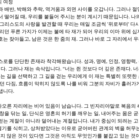
의 여정
과 배반
,
박해와 추락
,
역겨움과 외면 사이를 오갑니다
.
그러나 절
서 떨어질 때
,
우리를 붙들어 주시는 분이 계시기 때문입니다
.
나
 그리스도의 사랑을 발견할 때 우리는 매일 조금씩
'
위로부터
'
다시
리던 푸른 가지가 이제는 불에 타 재가 되어 우리의 이마 위에 
호는 잦아들고
,
남은 것은 한 줌의 재
.
그러나 바로 그 자리에서 
스스로를 단단한 존재라 착각해왔습니다
.
성과
,
명예
,
인정
,
영향력
,
니다
.
그러나 재는 속삭입니다
. “
너는 쥔 것보다 더 깊은 존재다
.
너
는 길을 선택하고 그 길을 걷는 우리에게 이 재는 특별히 또렷한
했던 다짐
,
흐름이 막히지 않도록 나를 비워 그분의 자비가 흘러가
러냅니다
.
타오른 자리에는 비어 있음이 남습니다
.
그 빈자리야말로 복음의 
창을 닦는 일
,
단식은 영혼의 허기를 깨우는 일
,
내어주는 몸은 굳
 얻는 계절이 아니라 덜어내는 계절입니다
.
내가 중심이 되려는 
열기를 식히고
,
상처받았다는 이유로 굳어버린 관계의 벽을 허무
지 않은 것이 있다면 그것은 아직도 무엇인가를 붙잡고 있는 것