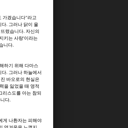
도 가겠습니다
"
라고
니다
.
그러나 닭이 울
무너뜨렸습니다
.
자신의
 지키는 사랑
'
이라는
었습니다
.
박해하기 위해 다마스
니다
.
그러나 하늘에서
어진 바오로의 현실은
력을 잃었을 때 영적
그리스도를 아는 참되
습니다
.
에게 나환자는 피해야
인 역겨움을 느꼈지