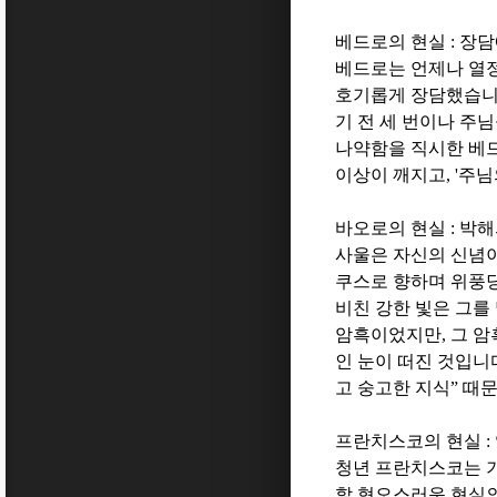
베드로의 현실
:
장담
베드로는 언제나 열
호기롭게 장담했습
기 전 세 번이나 주
나약함을 직시한 베
이상이 깨지고
, '
주님
바오로의 현실
:
박해
사울은 자신의 신념
쿠스로 향하며 위풍
비친 강한 빛은 그를
암흑이었지만
,
그 암
인 눈이 떠진 것입니
고 숭고한 지식
”
때문
프란치스코의 현실
:
청년 프란치스코는 
할 혐오스러운 현실