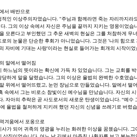
에서 배반으로
정적인 이상주의자였습니다
. "
주님과 함께라면 죽는 자리까지라
니다
.
그의 이상 속에서 자신은 주님을 끝까지 지키는 영웅이었습
님을 모른다고 부인했던 그 추운 새벽의 현실은 그를 처참하게 
드로의 눈물은 단순한 후회가 아니었습니다
.
그것은
'
나의 힘으로
의 자비에 기대는 사랑
'
이라는 현실로 들어가는 회개의 시작이
의 말에서 떨어짐
이 하느님의 뜻이라는 확신에 가득 차 있었습니다
.
그는 교회를 
당당하게 말을 달렸습니다
.
그의 이상은 율법의 완벽한 수호였습
 말 위에서 떨어뜨렸고
,
눈먼 장님으로 만들었습니다
.
말에서 떨
흑 속에서 그는 비로소 참빛이신 예수님을 만났습니다
.
자신의 시
다
.
자아의 추락은 곧 사도로서의 새로운 탄생이었습니다
. “
예수 
에 율법을 철저하게 지키려 했던 자신의 신념을 쓰레기로 버렸
역겨움에서 포옹으로
기사가 되어 귀족의 영광을 누리는 화려한 이상을 꿈꿨습니다
.
그
의 상징이었습니다
.
어느 날 길에서 마주친 나환자를 보고 본능적