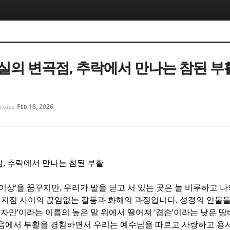
5, 스케치북5
5, 스케치북5
실의 변곡점, 추락에서 만나는 참된 부활
Feb 18, 2026
posted
5, 스케치북5
5, 스케치북5
점
,
추락에서 만나는 참된 부활
이상
'
을 꿈꾸지만
,
우리가 발을 딛고 서 있는 곳은 늘 비루하고 
두 지점 사이의 끊임없는 갈등과 화해의 과정입니다
.
성경의 인물들
'
자만
'
이라는 이름의 높은 말 위에서 떨어져
'
겸손
'
이라는 낮은 땅
음에서 부활을 경험하면서 우리는 예수님을 따르고 사랑하고 용