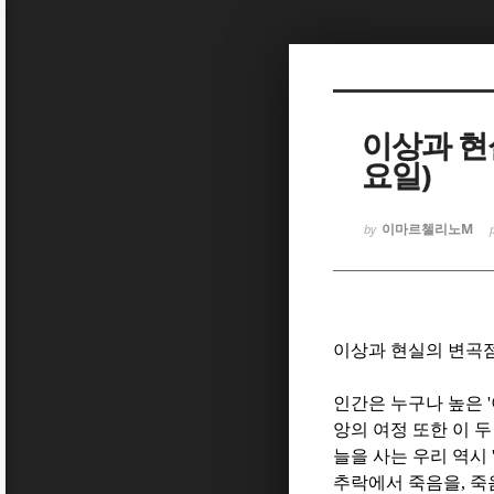
Sketchbook
Sketchbook
이상과 현
요일)
이마르첼리노M
by
Sketchbook
Sketchbook
이상과 현실의 변곡
인간은 누구나 높은
'
앙의 여정 또한 이 
늘을 사는 우리 역시
추락에서 죽음을
,
죽