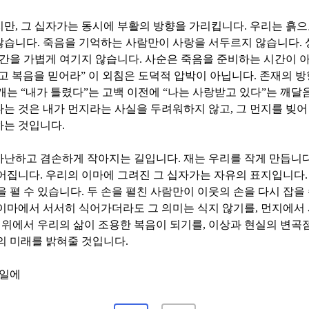
지만
,
그 십자가는 동시에 부활의 방향을 가리킵니다
.
우리는 흙으
않습니다
.
죽음을 기억하는 사람만이 사랑을 서두르지 않습니다
.
순간을 가볍게 여기지 않습니다
.
사순은 죽음을 준비하는 시간이 
고 복음을 믿어라
”
이 외침은 도덕적 압박이 아닙니다
.
존재의 방
개는
“
내가 틀렸다
”
는 고백 이전에
“
나는 사랑받고 있다
”
는 깨달
다는 것은 내가 먼지라는 사실을 두려워하지 않고
,
그 먼지를 빚
하는 것입니다
.
가난하고 겸손하게 작아지는 길입니다
.
재는 우리를 작게 만듭니
넓어집니다
.
우리의 이마에 그려진 그 십자가는 자유의 표지입니다
을 펼 수 있습니다
.
두 손을 펼친 사람만이 이웃의 손을 다시 잡을
이마에서 서서히 식어가더라도 그 의미는 식지 않기를
,
먼지에서
 위에서 우리의 삶이 조용한 복음이 되기를
,
이상과 현실의 변곡
의 미래를 밝혀줄 것입니다
.
요일에