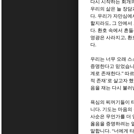
다시 시작하는 회개
우리의 삶은 늘 장담
다
.
우리가 자만심에
할지라도
,
그 안에서
다
.
환호 속에서 흔들
영광은 사라지고
,
환
다
.
우리는 너무 오래 
증명한다고 믿었습
계로 존재한다
.”
따르
적 존재
’
로 살고자 
음을 재는 다시 불
욕심의 찌꺼기들이 
니다
.
기도는 마음의 
사순은 무언가를 더
옳음을 증명하려는 
말합니다
.
“
너에게 타