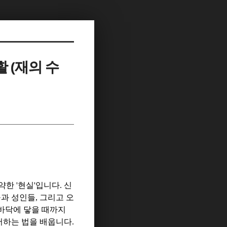
 (재의 수
나약한
'
현실
'
입니다
.
신
과 성인들
,
그리고 오
바닥에 닿을 때까지
서하는 법을 배웁니다
.