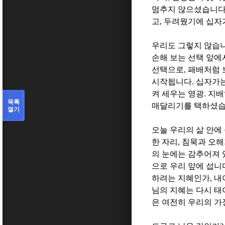
멈추지 않으셨습니
고
,
두려웠기에 십자
우리도 그렇지 않습
손해 보는 선택 앞에
선택으로
,
패배처럼 
시작됩니다
.
십자가는
켜 세우는 영광
.
지배
목록
매달리기를 택하셨
열기
오늘 우리의 삶 안에
한 자리
,
침묵과 오해
의 눈에는 감추어져 
으로 우리 앞에 섭니
하려는 지혜인가
,
내
님의 지혜는 다시 
은 여전히 우리의 가