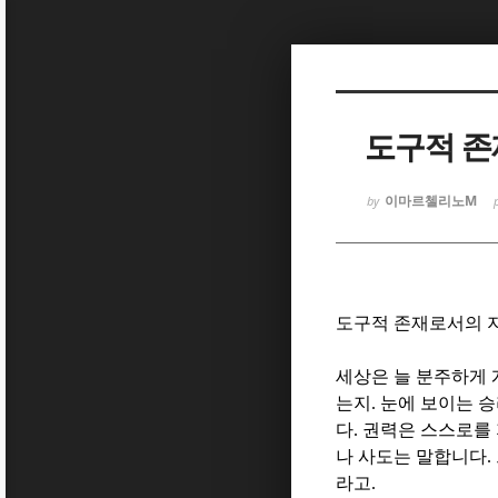
Sketchbook
Sketchbook
도구적 존
이마르첼리노M
by
Sketchbook
Sketchbook
도구적 존재로서의 
세상은 늘 분주하게
는지
.
눈에 보이는 승
다
.
권력은 스스로를
나 사도는 말합니다
.
라고
.