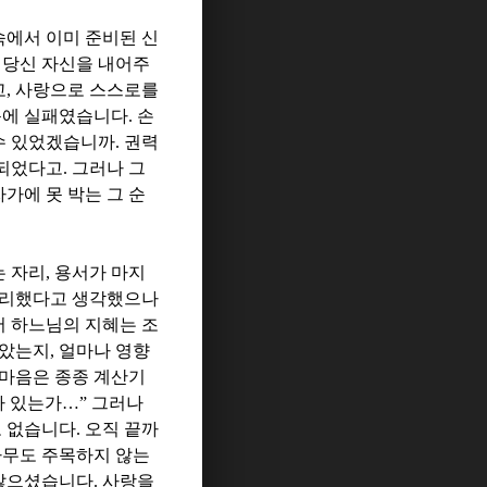
속에서 이미 준비된 신
 당신 자신을 내어주
고
,
사랑으로 스스로를
눈에 실패였습니다
.
손
 수 있었겠습니까
.
권력
되었다고
.
그러나 그
가에 못 박는 그 순
는 자리
,
용서가 마지
승리했다고 생각했으나
서 하느님의 지혜는 조
받았는지
,
얼마나 영향
 마음은 종종 계산기
가 있는가
…
”
그러나
도 없습니다
.
오직 끝까
무도 주목하지 않는
 않으셨습니다
.
사랑을