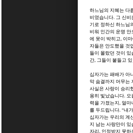
하느님의 지혜는 다
비였습니다
.
그 신비
기로 정하신 하느님
비워 인간의 운명 안
에 못이 박히고
,
이마
자들은 안도했을 것
들이 몰랐던 것이 
간
,
그들이 붙들고 있
십자가는 패배가 아
막 숨결까지 머무는 
사실은 사랑이 승리
용히 빛났습니다
.
오
력을 가졌는지
,
얼마
를 두드립니다
. “
내가
십자가는 우리의 계
지 남는 사랑만이 
자리
,
인정받지 못하