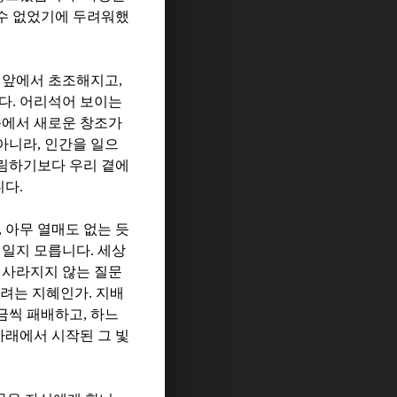
수 없었기에 두려워했
 앞에서 초조해지고
,
니다
.
어리석어 보이는
속에서 새로운 창조가
 아니라
,
인간을 일으
림하기보다 우리 곁에
니다
.
,
아무 열매도 없는 듯
리일지 모릅니다
.
세상
 사라지지 않는 질문
려는 지혜인가
.
지배
금씩 패배하고
,
하느
아래에서 시작된 그 빛