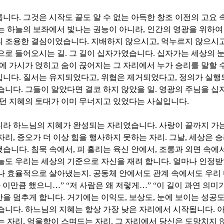
릅니다
.
그것은 시작도 끝도 알 수 없는 아득한 창조 이전의 고요 
는 하늘의 보좌에서 빛나는 권능이 아니라
,
인간의 영광을 위하여
의 조용한 결심이었습니다
.
지배하지 않으시고
,
억누르지 않으시
으로 들어오시는 길
.
그 길이 십자가였습니다
.
십자가는 세상의 
에 가시가 얹히고 숨이 끊어지는 그 자리에서 누가 승리를 말할
입니다
.
질서는 유지되었다고
,
위협은 제거되었다고
,
정의가 실행
있습니다
.
그들이 알았다면 결코 하지 않았을 일
.
영광의 주님을 십자
던 지혜의 토대가 이미 무너지고 있었다는 사실입니다
.
니라 하느님의 지혜가 완성되는 자리였습니다
.
사랑이 끝까지 가
자리
,
증오가 더 이상 힘을 행사하지 못하는 자리
.
그날
,
세상은 
했습니다
.
침묵 속에서
,
피 흘리는 육신 안에서
,
조롱과 외면 속에
늘도 우리는 세상의 기준으로 자신을 재려 합니다
.
얼마나 인정
나 효율적으로 살아냈는지
.
공동체 안에서도 관계 속에서도 우리
 이만큼 했으니
…
” “
저 사람은 왜 저렇게
…
” “
이 길이 과연 의미
산을 멈추게 합니다
.
거기에는 이익도
,
보상도
,
눈에 보이는 성공
있습니다
.
하느님의 지혜는 항상 가장 낮은 자리에서 시작됩니다
.
아
는 자리
,
억울함이 스며드는 자리
.
그 자리에서 당신은 도망치지