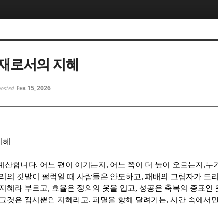
5, 스케치북5
5, 스케치북5
재로서의 지혜
Feb 15, 2026
posted
5, 스케치북5
5, 스케치북5
지혜
 계산합니다
.
어느 편이 이기는지
,
어느 쪽이 더 높이 오르는지
,
누가
리의 깃발이 펄럭일 때 사람들은 안도하고
,
패배의 그림자가 드리
 지혜라 부르고
,
효율은 정의의 옷을 입고
,
성공은 축복의 증표인 
그것은 잠시뿐인 지혜라고
.
파멸을 향해 달려가는
,
시간 속에서만