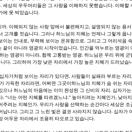
다
.
세상의 우두머리들은 그 사랑을 이해하지 못했습니다
.
이해할 
가에 못 박았습니다
.
니까
.
이해되지 않는 사랑 앞에서 불편해지고
,
설명되지 않는 용서
서 고개를 젓습니다
.
그러나 하느님의 지혜는 언제나 그렇게 옵
보이는 인내로
,
무력해 보이는 온유함으로
.
그리고 그 어리석음 
 끝이 아니라 영광의 시작이었습니다
.
인간을 억누르는 영광이
하는 영광이 아니라
,
함께 고통받는 영광
.
하느님은 우리 위에 군
습니다
.
그리하여 가장 낮은 자리에서 가장 높은 지혜가 드러났습
 십자가처럼 보이는 자리가 있다면
,
사람들이 실패라 부르는 자리
가 가득한 자리라면
,
어쩌면 그곳이하느님의 지혜가 숨 쉬는 자
있으나 하느님의 마음에는 이미 완성된 그 신비의 자리
.
십자가는
다
. “
너는 어떤 지혜를 따르겠느냐
.”
높아지려는 지혜인가
,
낮아지
어주려는 지혜인가
.
우리가 사랑을 선택하는 순간마다 세상은 조
태어납니다
.
그리고 그 느린 빛은 결코 사라지지 않습니다
.
십자가 
장 어두운 자리에서 조용히 타오르고 있습니다
.