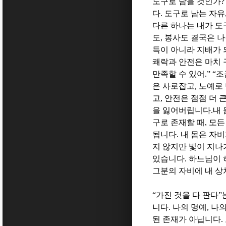
도구로 남을 것인가
다
.
도구로 남는 자유
다른 하나는 내가 도
도
,
봉사도 결국은 나
득이 아니라 지배가 
쾌락과 안전은 마치
만족할 수 있어
.” “
조
은 사로잡고
,
노예로
고
,
안전은 점점 더 
을 잃어버립니다
.
내
구로 존재할 때
,
모든
됩니다
.
내 몸은 자비
지 않지만 빛이 지나
있습니다
.
하느님이 
그분의 자비에 내 상
“
가진 것을 다 판다
”
니다
.
나의 명예
,
나의
된 존재가 아닙니다
.