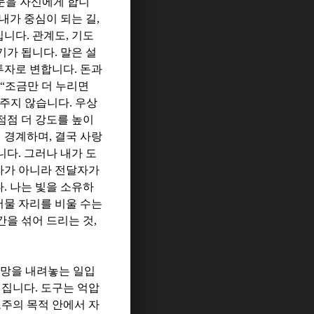
문을 자신에게 합니
내가 중심이 되는 길
,
집니다
.
관계도
,
기도
무기가 됩니다
.
말은 설
투자로 변합니다
.
돈과
 “
조금만 더 누리면
 주지 않습니다
.
우상
점점 더 강도를 높이
해 경계하며
,
결국 사랑
니다
.
그러나 내가 도
자가 아니라 전달자가
다
.
나는 빛을 소유하
머물 자리를 비울 수는
간을 섞어 드리는 것
,
욕망을 내려놓는 일입
워집니다
.
도구는 억압
조주의 목적 안에서 자