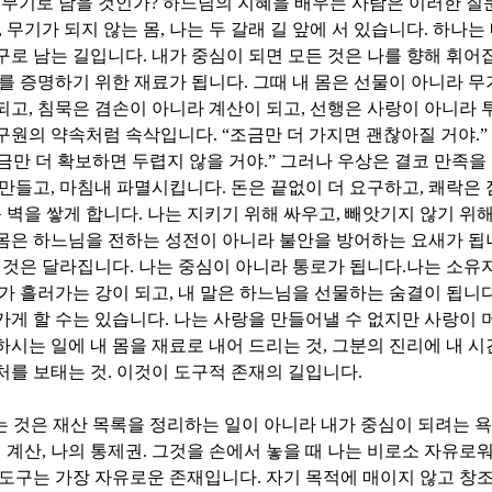
?
무기로 남을 것인가
?
하느님의 지혜을 배우는 사람은 이러한 질
,
무기가 되지 않는 몸
,
나는 두 갈래 길 앞에 서 있습니다
.
하나는 
구로 남는 길입니다
.
내가 중심이 되면 모든 것은 나를 향해 휘어
를 증명하기 위한 재료가 됩니다
.
그때 내 몸은 선물이 아니라 
되고
,
침묵은 겸손이 아니라 계산이 되고
,
선행은 사랑이 아니라 
 구원의 약속처럼 속삭입니다
. “
조금만 더 가지면 괜찮아질 거야
.”
금만 더 확보하면 두렵지 않을 거야
.”
그러나 우상은 결코 만족을
 만들고
,
마침내 파멸시킵니다
.
돈은 끝없이 더 요구하고
,
쾌락은 
큰 벽을 쌓게 합니다
.
나는 지키기 위해 싸우고
,
빼앗기지 않기 위
 몸은 하느님을 전하는 성전이 아니라 불안을 방어하는 요새가 됩
 것은 달라집니다
.
나는 중심이 아니라 통로가 됩니다
.
나는 소유
가 흘러가는 강이 되고
,
내 말은 하느님을 선물하는 숨결이 됩니
가게 할 수는 있습니다
.
나는 사랑을 만들어낼 수 없지만 사랑이 
하시는 일에 내 몸을 재료로 내어 드리는 것
,
그분의 진리에 내 시
처를 보태는 것
.
이것이 도구적 존재의 길입니다
.
는 것은 재산 목록을 정리하는 일이 아니라 내가 중심이 되려는 
 계산
,
나의 통제권
.
그것을 손에서 놓을 때 나는 비로소 자유로
도구는 가장 자유로운 존재입니다
.
자기 목적에 매이지 않고 창