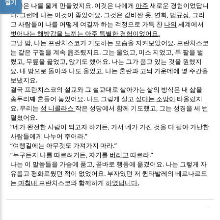
열기
.
눈물은 나를 울게 만들었지요
이것은 나에게
아주
새로운 경험이었답니
.
.
,
,
,
다
그런데 나는 이것이 좋았어요
그것은 값비싼 옷
연회
법규정
그리
고 사람들이 나를 어떻게 여길까 하는 걱정으로 가득 찬
나의
세계에서
.
벗어나는 해방감을 느끼는 아주 특별한 경험이었어요
,
.
그날 밤
나는 프란치스코가 기도하는 모습을 지켜보았어요
프란치스코
.
,
,
는 같은 구절을 계속 읊조렸지요
그는 울었고
미소 지었고
두 팔을 벌
,
,
.
렸고
무릎을 꿇었고
앉기도 했어요
나는 그가 품고 있는 것을 원했지
.
,
요
내 방으로 돌아와 나도 울었고
나는 혼란과 고뇌 가운데에 몇 주간을
.
보냈지요
결국 프란치스코의 설교와 그 설교대로 살아가는 삶의 방식은 내 삶을
.
송두리째 흔들어 놓았어요
나도 그렇게 살고
싶다는 소망이
타올랐지
.
,
요
우리는
성 니콜라스
작은 성당에서 함께 기도했고
그는 성경을 세 번
.
펼쳤어요
“
,
네가 완전한 사람이 되고자 하거든
가서 네가 가진 것을 다 팔아 가난한
.”
사람들에게 나누어 주어라
“
.”
여행길에는 아무것도 가져가지 마라
“
,
.”
누구든지 나를 따르려거든
자기를
버리고
따르라
,
.
나는 이 말씀들을 가슴에 품고
곧바로 행동에 옮겼어요
나는 그렇게 자
.
유롭고 평화로웠던 적이 없었어요
부자였던 저 퀸타발레의 베르나르도
.
는
마침내
프란치스코와 함께하게
하였답니다