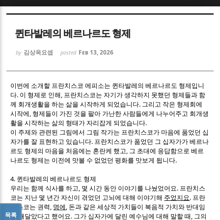
Sketchbook5, 스케치북5
Sketchbook5, 스케치북5
퀸타발레의 베르나르도 형제
김상욱요셉
Feb 13, 2026
by
posted
이번에 소개할 프란치스코 에피소는 퀸타발레의 베르나르도 형제입니
다. 이 형제로 인해, 프란치스코는 자기가 생각하지 못했던 형제들과 함
Sketchbook5, 스케치북5
Sketchbook5, 스케치북5
께 회개생활을 하는 삶을 시작하게 되었습니다. 그리고 작은 형제회에
시작에, 형제들이 가진 것을 팔아 가난한 사람들에게 나누어주고 회개생
활을 시작하는 삶의 형태가 자리잡게 되었습니다.
이 주제와 관련된 그림에서 그림 작가는 프란치스코가 마음에 품었던 십
자가를 잘 표현하고 있습니다. 프란치스코가 품었던 그 십자가가 베르나
르도 형제의 마음을 처음에는 혼란케 했고, 그 초대에 응답함으로 베르
나르도 형제는 이전에 맛볼 수 없었던 평화를 맛보게 됩니다.
4.
퀸타발레의 베르나르도 형제
,
.
우리는 함께 식사를 하고
몇 시간 동안 이야기를 나눴었어요
프란치스
.
코는 지난 몇 년간 자신이 겪었던 고뇌에 대해 이야기해
주었지요
프란
,
,
치스코는 권력
명에
돈과 같은 세상적 가치들이 복음적 가치와 반대임
목록
.
,
을 깨달았다고 했어요
그가 십자가에 달린 예수님에 대해 말할 때
그의