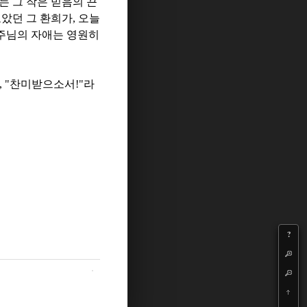
는 그 작은 믿음의 끈
았던 그 환희가
,
오늘
주님의 자애는 영원히
, "
찬미받으소서
!"
라
?