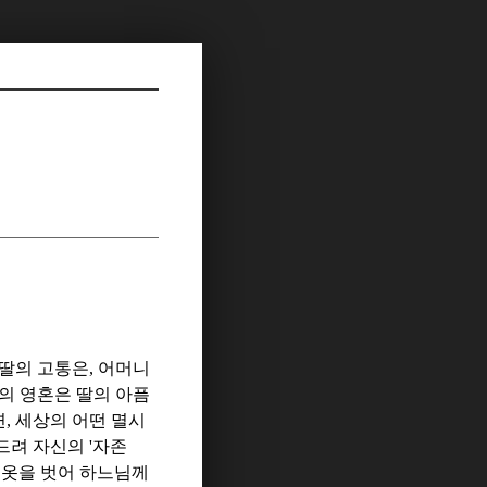
 딸의 고통은
,
어머니
의 영혼은 딸의 아픔
면
,
세상의 어떤 멸시
드려 자신의
'
자존
 옷을 벗어 하느님께