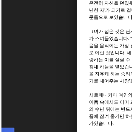
온전히 자신을 던졌
난한 자
'
가 되기로 
문틈으로 보였습니
그녀가 접은 것은 단
가 스며들었습니다
. 
음을 움직이는 가장
로 이런 것입니다
.
세
랑하는 이를 살릴 수
침내 하늘을 열었습
을 자유케 하는 승리
기를 내어주는 사랑
'
시로페니키아 여인의
어둠 속에서도 이미 
의 수난 뒤에는 반드
픔에 잠겨 울기만 하
가였습니다
.