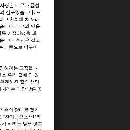
사랑은 너무나 풍성
의 선포였습니다
.
프
라고 환희에 차 노래
았습니다
.
그녀의 믿음
사를 이끌어냈을 때
,
었습니다
.
주님은 결코
큰 기쁨으로 바꾸어
명하려는 고집을 내
소 우리 곁에 와 있
 온전해진 딸의 생명
러내리는 가장 낮은 곳
 기쁨의 열매를 맺기
도
"
찬미받으소서
!"
라
절히 바라는 낮은 영혼