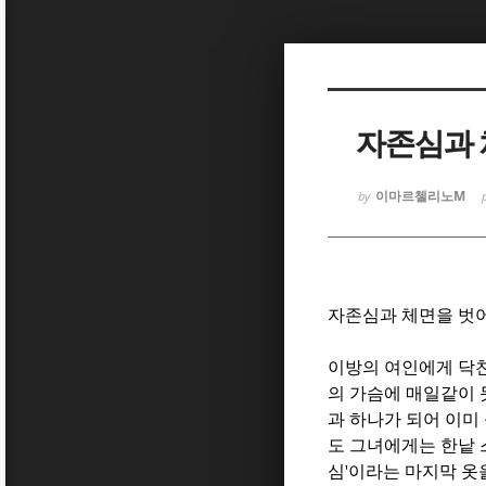
Sketchbook
Sketchbook
자존심과 
이마르첼리노M
by
Sketchbook
Sketchbook
자존심과 체면을 벗
이방의 여인에게 닥
의 가슴에 매일같이
과 하나가 되어 이미
도 그녀에게는 한낱
심
'
이라는 마지막 옷