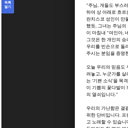
목록
"
주님
,
개들도 부스
열기
하여 상 아래로 흐
란치스코 성인이 만
했듯
,
그녀는 주님의
이 마침내
"
여인아
,
그것은 한 개인의 승
우리를 빈손으로 돌
주시는 분임을 증명
오늘 우리의 믿음도
려놓고
,
누군가를 살
는
'
기쁜 소식
'
을 목
이 기쁨의 꽃다발이
의 열쇠입니다
."
우리의 가난함은 결
위한 단비입니다
.
프
고 노래할 수 있습니