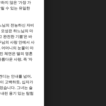
유하지 않은
'
가장 가
릴 수 있는 유일한
느님의 전능하신 자비
 모성은 하느님의 마
고 완전한 기쁨
'
은 바
주님의 사랑 안에서 사
,
어머니의 눈물이 마
진 체면은 딸의 영혼
 아름다운 사랑
,
즉
'
자
견디는 인내를 넘어
,
이 고백하듯
,
십자가
끌었습니다
.
그녀는 슬
내린 용기 있는 탐험