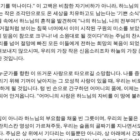
러기를 먹나이다
."
이 고백은 비참한 자기비하가 아니라
,
하느님의 
르는 작은 조각만으로도 온 세상을 치유하고도 남는다는
'
기쁜 소식
'
물 속에서 하느님의 흔적을 발견하며
"
나의 하느님
,
나의 전부여
!"
 거절처럼 보이는 침묵 너머에서 이미 시작된 구원의 미소를 보
네 믿음이 참으로 크구나
!
네 소원대로 될 것이다
"
라는 주님의 찬
리를 넘어 절망에 빠진 모든 이들에게 전하는 희망의 복음이 되
려보내지 않으시며
,
우리의 가장 작은 신음소리조차 하늘의 가장 
한 것입니다
.
 누군가를 향한 이 뜨거운 사랑으로 타오르길 소망합니다
.
나를 증
리기 위해 기꺼이 낮아지는 그 모성적 사랑이 있을 때
,
우리는 비로
격하게 될 것입니다
.
텅 빈 손으로 간구하던 어머니의 품에
,
이제는
 되어 안겨옵니다
. "
어머니의 사랑은 하느님의 자비를 이 땅에 불
핍이 아니라 하느님의 부요함을 채울 빈 그릇이며
,
우리의 눈물은
란치스칸 영성이 가르쳐주듯
,
우리는 슬픔의 골짜기를 지나면서
다
.
주님은 상 위에서 기다리는 이들뿐만 아니라
,
상 아래에서 간