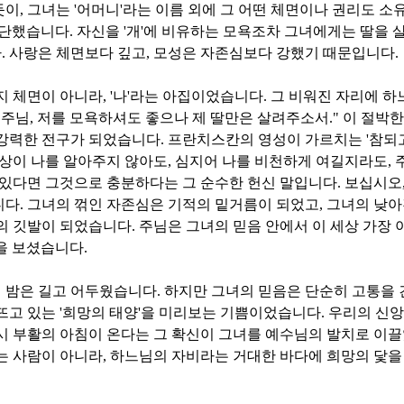
듯이
,
그녀는
'
어머니
'
라는 이름 외에 그 어떤 체면이나 권리도 소
결단했습니다
.
자신을
'
개
'
에 비유하는 모욕조차 그녀에게는 딸을 살
다
.
사랑은 체면보다 깊고
,
모성은 자존심보다 강했기 때문입니다
.
지 체면이 아니라
, '
나
'
라는 아집이었습니다
.
그 비워진 자리에 하
"
주님
,
저를 모욕하셔도 좋으나 제 딸만은 살려주소서
."
이 절박한
 강력한 전구가 되었습니다
.
프란치스칸의 영성이 가르치는
'
참되
상이 나를 알아주지 않아도
,
심지어 나를 비천하게 여길지라도
,
 있다면 그것으로 충분하다는 그 순수한 헌신 말입니다
.
보십시오
니다
.
그녀의 꺾인 자존심은 기적의 밑거름이 되었고
,
그녀의 낮아
의 깃발이 되었습니다
.
주님은 그녀의 믿음 안에서 이 세상 가장
을 보셨습니다
.
 밤은 길고 어두웠습니다
.
하지만 그녀의 믿음은 단순히 고통을 
뜨고 있는
'
희망의 태양
'
을 미리보는 기쁨이었습니다
.
우리의 신앙
시 부활의 아침이 온다는 그 확신이 그녀를 예수님의 발치로 이
는 사람이 아니라
,
하느님의 자비라는 거대한 바다에 희망의 닻을 