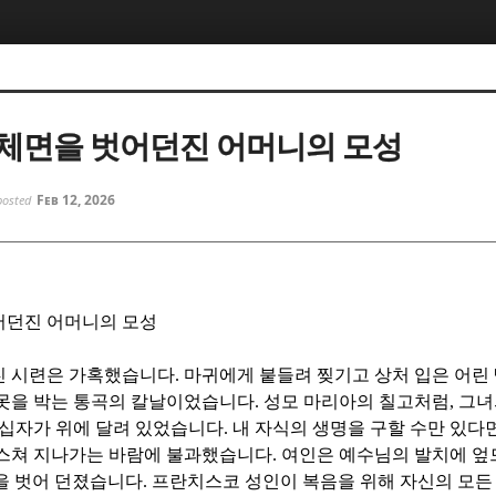
5, 스케치북5
5, 스케치북5
체면을 벗어던진 어머니의 모성
Feb 12, 2026
posted
5, 스케치북5
5, 스케치북5
어던진 어머니의 모성
친 시련은 가혹했습니다
.
마귀에게 붙들려 찢기고 상처 입은 어린
 못을 박는 통곡의 칼날이었습니다
.
성모 마리아의 칠고처럼
,
그녀
 십자가 위에 달려 있었습니다
.
내 자식의 생명을 구할 수만 있다
 스쳐 지나가는 바람에 불과했습니다
.
여인은 예수님의 발치에 엎
을 벗어 던졌습니다
.
프란치스코 성인이 복음을 위해 자신의 모든