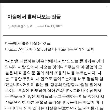
Sketchbook5, 스케치북5
Sketchbook5, 스케치북5
마음에서 흘러나오는 것들
이마르첼리노M
Feb 11, 2026
by
posted
마음에서 흘러나오는 것들
Sketchbook5, 스케치북5
Sketchbook5, 스케치북5
마르코
7
장과 마태오
5
장을 따라 드리는 관계의 고백
“
사람을 더럽히는 것은 밖에서 사람 안으로 들어가는 것이
아니라 사람 안에서 나오는 것이다
.”
주님의 이 말씀이 오
늘은 내 마음의 문 앞에 서서 조용히 나를 부르십니다
.
나
는 그동안 무엇이 내 안으로 들어오는지를 너무 열심히 살
폈습니다
.
거짓이 없는 말
,
행동의 단정함
,
사람들 앞에서
보이는 모습에 안도하며 살아왔습니다
.
그러나 주님께서
는 손을 씻지 않은 제자들을 두고 논쟁하는 이들 앞에서 시
선을 완전히 다른 곳으로 돌리십니다
.
문제는 바깥이 아니
라 이미 내 안에 있다는 사실을 단호하면서도 자비롭게 드