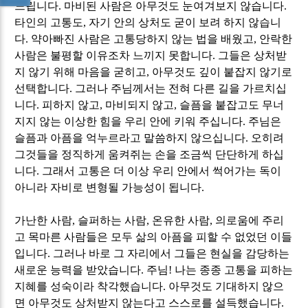
느립니다
.
마비된 사람은 아무것도 눈여겨보지 않습니다
.
타인의 고통도
,
자기 안의 상처도 굳이 보려 하지 않습니
다
.
약아빠진 사람은 고통당하지 않는 법을 배웠고
,
안락한
사람은 불평할 이유조차 느끼지 못합니다
.
그들은 상처받
지 않기 위해 마음을 굳히고
,
아무것도 깊이 붙잡지 않기로
선택합니다
.
그러나 주님께서는 전혀 다른 길을 가르치십
니다
.
피하지 않고
,
마비되지 않고
,
슬픔을 붙잡고도 무너
지지 않는 이상한 힘을 우리 안에 키워 주십니다
.
주님은
슬픔과 아픔을 억누르라고 말씀하지 않으십니다
.
오히려
그것들을 정직하게 움켜쥐는 손을 조금씩 단단하게 하십
니다
.
그래서 고통은 더 이상 우리 안에서 썩어가는 독이
아니라 자비로 변형될 가능성이 됩니다
.
가난한 사람
,
슬퍼하는 사람
,
온유한 사람
,
의로움에 주리
고 목마른 사람들은 모두 삶의 아픔을 피할 수 없었던 이들
입니다
.
그러나 바로 그 자리에서 그들은 현실을 감당하는
새로운 능력을 받았습니다
.
주님
!
나는 종종 고통을 피하는
지혜를 성숙이라 착각했습니다
.
아무것도 기대하지 않으
면 아무것도 상처받지 않는다고 스스로를 설득했습니다
.