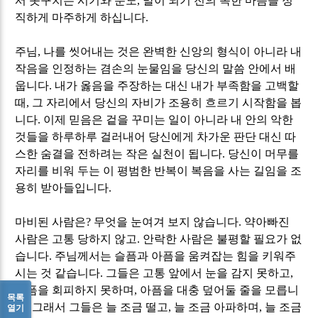
서 솟구치는 시기와 분노
,
말이 되기 전의 독한 마음을 정
직하게 마주하게 하십니다
.
주님
,
나를 씻어내는 것은 완벽한 신앙의 형식이 아니라 내
작음을 인정하는 겸손의 눈물임을 당신의 말씀 안에서 배
웁니다
.
내가 옳음을 주장하는 대신 내가 부족함을 고백할
때
,
그 자리에서 당신의 자비가 조용히 흐르기 시작함을 봅
니다
.
이제 믿음은 겉을 꾸미는 일이 아니라 내 안의 악한
것들을 하루하루 걸러내어 당신에게 차가운 판단 대신 따
스한 숨결을 전하려는 작은 실천이 됩니다
.
당신이 머무를
자리를 비워 두는 이 평범한 반복이 복음을 사는 길임을 조
용히 받아들입니다
.
마비된 사람은
?
무엇을 눈여겨 보지 않습니다
.
약아빠진
사람은 고통 당하지 않고
.
안락한 사람은 불평할 필요가 없
습니다
.
주님께서는 슬픔과 아픔을 움켜잡는 힘을 키워주
시는 것 같습니다
.
그들은 고통 앞에서 눈을 감지 못하고
,
슬픔을 회피하지 못하며
,
아픔을 대충 덮어둘 줄을 모릅니
목록
다
.
그래서 그들은 늘 조금 떨고
,
늘 조금 아파하며
,
늘 조금
열기