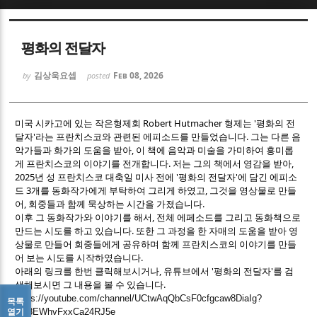
Sketchbook5, 스케치북5
Sketchbook5, 스케치북5
평화의 전달자
김상욱요셉
Feb 08, 2026
by
posted
미국 시카고에 있는 작은형제회 Robert Hutmacher 형제는 '평화의 전
달자'라는 프란치스코와 관련된 에피소드를 만들었습니다. 그는 다른 음
Sketchbook5, 스케치북5
Sketchbook5, 스케치북5
악가들과 화가의 도움을 받아, 이 책에 음악과 미술을 가미하여 흥미롭
게 프란치스코의 이야기를 전개합니다. 저는 그의 책에서 영감을 받아,
2025년 성 프란치스코 대축일 미사 전에 '평화의 전달자'에 담긴 에피소
드 3개를 동화작가에게 부탁하여 그리게 하였고, 그것을 영상물로 만들
어, 회중들과 함께 묵상하는 시간을 가졌습니다.
이후 그 동화작가와 이야기를 해서, 전체 에페소드를 그리고 동화책으로
만드는 시도를 하고 있습니다. 또한 그 과정을 한 자매의 도움을 받아 영
상물로 만들어 회중들에게 공유하며 함께 프란치스코의 이야기를 만들
어 보는 시도를 시작하였습니다.
아래의 링크를 한번 클릭해보시거나, 유튜브에서 '평화의 전달자'를 검
색해보시면 그 내용을 볼 수 있습니다.
https://youtube.com/channel/UCtwAqQbCsF0cfgcaw8DiaIg?
목록
열기
si=3EWhvFxxCa24RJ5e