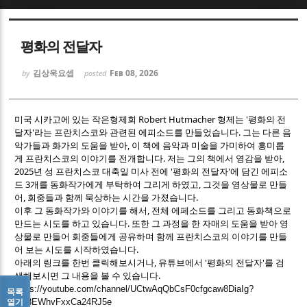
Sketchbook5, 스케치북5
Sketchbook5, 스케치북5
평화의 전달자
김상욱요셉
Feb 08, 2026
by
posted
미국 시카고에 있는 작은형제회 Robert Hutmacher 형제는 '평화의 전
달자'라는 프란치스코와 관련된 에피소드를 만들었습니다. 그는 다른 음
Sketchbook5, 스케치북5
Sketchbook5, 스케치북5
악가들과 화가의 도움을 받아, 이 책에 음악과 미술을 가미하여 흥미롭
게 프란치스코의 이야기를 전개합니다. 저는 그의 책에서 영감을 받아,
2025년 성 프란치스코 대축일 미사 전에 '평화의 전달자'에 담긴 에피소
드 3개를 동화작가에게 부탁하여 그리게 하였고, 그것을 영상물로 만들
어, 회중들과 함께 묵상하는 시간을 가졌습니다.
이후 그 동화작가와 이야기를 해서, 전체 에페소드를 그리고 동화책으로
만드는 시도를 하고 있습니다. 또한 그 과정을 한 자매의 도움을 받아 영
상물로 만들어 회중들에게 공유하며 함께 프란치스코의 이야기를 만들
어 보는 시도를 시작하였습니다.
아래의 링크를 한번 클릭해보시거나, 유튜브에서 '평화의 전달자'를 검
색해보시면 그 내용을 볼 수 있습니다.
https://youtube.com/channel/UCtwAqQbCsF0cfgcaw8DiaIg?
목록
열기
si=3EWhvFxxCa24RJ5e