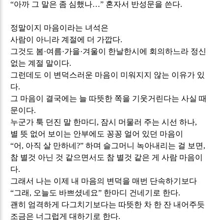
“
아까 그 말은 좀 심했나
…
”
혼자서 반성문을 쓴다
.
정말이지 마음이라는 녀석은
사람이 아니라 계절에 더 가깝다
.
그것도 봄
·
여름
·
가을
·
겨울이 한날한시에 회의하느라 정신
없는 계절 말이다
.
그런데도 이 변덕스러운 마음이 미워지지 않는 이유가 있
다
.
그 마음이 결국에는 늘 따뜻한 쪽을 기웃거린다는 사실 때
문이다
.
누군가 툭 던진 말 한마디
,
잠시 머물러 주는 시선 하나
,
별 뜻 없어 보이는 안부에도 꽁꽁 얼어 있던 마음이
“
어
,
아직 살 만하네
?”
하며 슬그머니 녹아내리는 걸 보면
,
참 별것 아닌 것 같으면서도 참 별것 같은 게 사람 마음이
다
.
그래서 나는 이제 내 마음의 변덕을 매번 단속하기보다
“
그래
,
오늘도 바쁘셨네요
”
한마디 건네기로 한다
.
괜히 엄격하게 다그치기보다는 따뜻한 차 한 잔 내어주듯
조금은 너그럽게 대하기로 한다
.