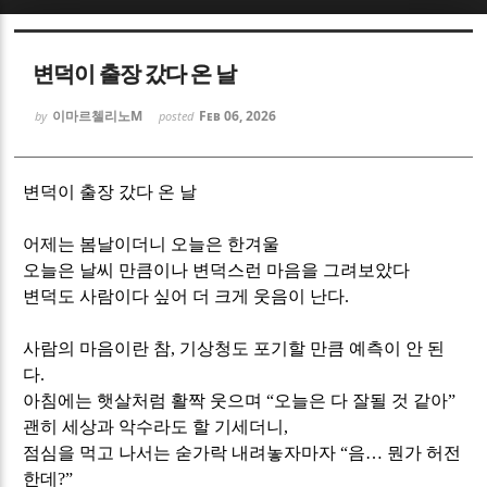
Sketchbook5, 스케치북5
Sketchbook5, 스케치북5
변덕이 출장 갔다 온 날
이마르첼리노M
Feb 06, 2026
by
posted
변덕이 출장 갔다 온 날
Sketchbook5, 스케치북5
Sketchbook5, 스케치북5
어제는 봄날이더니 오늘은 한겨울
오늘은 날씨 만큼이나 변덕스런 마음을 그려보았다
변덕도 사람이다 싶어 더 크게 웃음이 난다
.
사람의 마음이란 참
,
기상청도 포기할 만큼 예측이 안 된
다
.
아침에는 햇살처럼 활짝 웃으며
“
오늘은 다 잘될 것 같아
”
괜히 세상과 악수라도 할 기세더니
,
점심을 먹고 나서는 숟가락 내려놓자마자
“
음
…
뭔가 허전
한데
?”