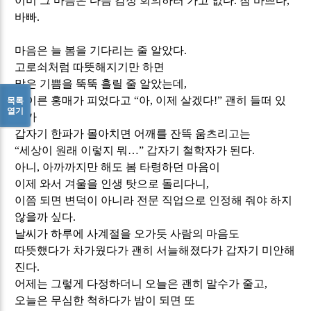
이미 그 마음은 다음 감정 회의하러 가고 없다
.
참 바쁘다
,
바빠
.
마음은 늘 봄을 기다리는 줄 알았다
.
고로쇠처럼 따뜻해지기만 하면
맑은 기쁨을 뚝뚝 흘릴 줄 알았는데
,
때이른 홍매가 피었다고
“
아
,
이제 살겠다
!”
괜히 들떠 있
목록
열기
다가
갑자기 한파가 몰아치면 어깨를 잔뜩 움츠리고는
“
세상이 원래 이렇지 뭐
…
”
갑자기 철학자가 된다
.
아니
,
아까까지만 해도 봄 타령하던 마음이
이제 와서 겨울을 인생 탓으로 돌리다니
,
이쯤 되면 변덕이 아니라 전문 직업으로 인정해 줘야 하지
않을까 싶다
.
날씨가 하루에 사계절을 오가듯 사람의 마음도
따뜻했다가 차가웠다가 괜히 서늘해졌다가 갑자기 미안해
진다
.
어제는 그렇게 다정하더니 오늘은 괜히 말수가 줄고
,
오늘은 무심한 척하다가 밤이 되면 또