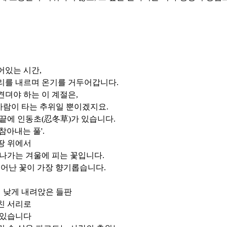
어있는 시간
,
서리를 내르며 온기를 거두어갑니다
.
견뎌야 하는 이 계절은
,
사람이 타는 추위일 뿐이겠지요
.
 끝에 인동초
(
忍冬草
)
가 있습니다
.
참아내는 풀
'.
땅 위에서
 나가는 겨울에 피는 꽃입니다
.
피어난 꽃이 가장 향기롭습니다
.
 낮게 내려앉은 들판
친 서리로
 있습니다