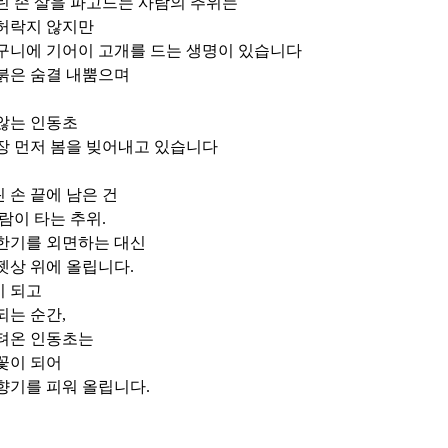
린 손 살을 파고드는 사람의 추위는
 허락지 않지만
구니에 기어이 고개를 드는 생명이 있습니다
붉은 숨결 내뿜으며
않는 인동초
장 먼저 봄을 빚어내고 있습니다
 손 끝에 남은 건
사람이 타는 추위
.
한기를 외면하는 대신
젯상 위에 올립니다
.
이 되고
되는 순간
,
버텨온 인동초는
꽃이 되어
향기를 피워 올립니다
.