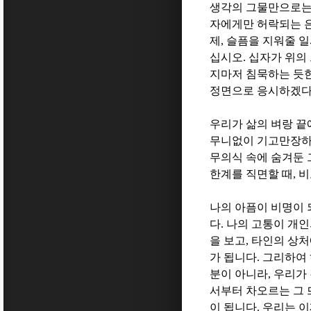
생각의 그물만으로는 
자에게만 허락되는 
제
,
슬픔을 지워줄 
십시오
.
십자가 위의
지마저 침묵하는 듯
정면으로 응시하겠다
우리가 삶의 벼랑 끝
무니없이 기고만장
무의식 속에 숨겨둔
한계를 직면할 때
,
비
나의 아픔이 비명이 
다
.
나의 고통이 개인
을 보고
,
타인의 상처
가 됩니다
.
그리하여 
분이 아니라
,
우리가 
서부터 차오르는 그 
이 됩니다
.
우리는 이