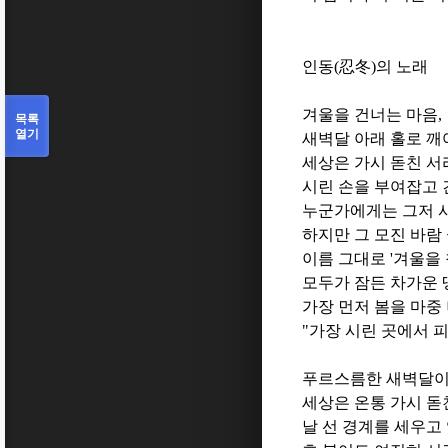
인동
(
忍冬
)
의 노래
겨울을 건너는 마음
,
목록
열기
새벽달 아래 홀로 깨
세상은 가시 돋친 
시린 손을 부여잡고 
누군가에게는 그저 
하지만 그 모진 바람
이름 그대로
'
겨울을 
모두가 잠든 차가운 
가장 먼저 봄을 마중
"
가장 시린 곳에서 
푸르스름한 새벽달이
세상은 온통 가시 돋
날 선 경계를 세우고