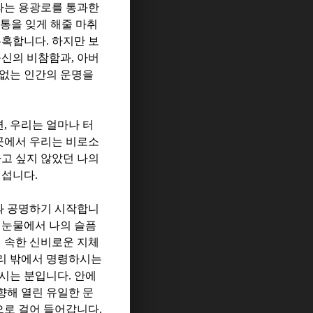
라는 용광로를 통과한
통을 잊게 해줄 마취
유혹합니다
.
하지만 보
육신의 비참함과
,
아버
 없는 인간의 운명을
면
,
우리는 얼마나 터
곳에서 우리는 비로소
고 싶지 않았던 나의
 섭니다
.
과 공명하기 시작합니
 눈물에서 나의 슬픔
 속한 신비로운 지체
리 밖에서 명령하시는
하시는 분입니다
.
안에
향해 열린 유일한 문
으로 걸어 들어갑니다
.