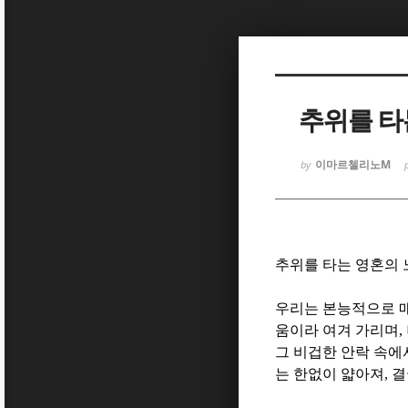
Sketchbook
Sketchbook
추위를 타
이마르첼리노M
by
Sketchbook
Sketchbook
추위를 타는 영혼의 
우리는 본능적으로 
움이라 여겨 가리며
,
그 비겁한 안락 속에
는 한없이 얇아져
,
결