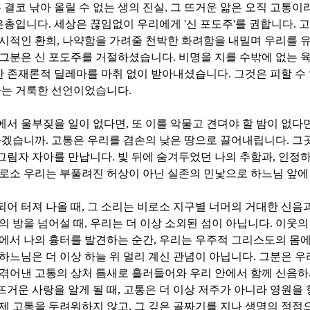
결코 낚아 올릴 수 없는 생의 진실
,
그 뜨거운 앎은 오직 고통이
은총입니다
.
세상은 끊임없이 우리에게
'
신 포도주
'
를 권합니다
.
고
일시적인 환희
,
나약함을 가려줄 천박한 화려함을 내밀며 우리를 
 그분은 신 포도주를 거절하셨습니다
.
비명을 지를 수밖에 없는 
한 존재론적 딜레마를 마취 없이 받아내셨습니다
.
그것은 피할 수
는 거룩한 선언이었습니다
.
에서 울부짖을 일이 없다면
,
또 이를 악물고 견뎌야 할 밤이 없다
하겠습니까
.
고통은 우리를 겸손의 낮은 땅으로 끌어내립니다
.
그
 그림자 자아를 만납니다
.
빛 뒤에 숨겨두었던 나의 추함과
,
인정하
로소 우리는 부풀려진 허상이 아닌 실존의 민낯으로 하느님 앞에
되어 터져 나올 때
,
그 소리는 비로소 지구별 너머의 거대한 신음
의 방을 넘어설 때
,
우리는 더 이상 소외된 섬이 아닙니다
.
이웃의
에서 나의 흉터를 발견하는 순간
,
우리는 우주적 그리스도의 몸에
하느님은 더 이상 하늘 위 멀리 계신 관념이 아닙니다
.
그분은 우
겪어낸 고통의 상처 틈새로 흘러들어와 우리 안에서 함께 신음
뜨거운 사랑을 알게 될 때
,
고통은 더 이상 저주가 아니라 영원을 
제 고통을 두려워하지 않고
,
그 깊은 골짜기를 지나 생명의 정점