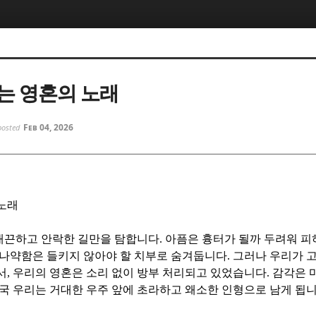
5, 스케치북5
5, 스케치북5
는 영혼의 노래
Feb 04, 2026
posted
5, 스케치북5
5, 스케치북5
노래
매끈하고 안락한 길만을 탐합니다
.
아픔은 흉터가 될까 두려워 피
나약함은 들키지 않아야 할 치부로 숨겨둡니다
.
그러나 우리가 
서
,
우리의 영혼은 소리 없이 방부 처리되고 있었습니다
.
감각은 
국 우리는 거대한 우주 앞에 초라하고 왜소한 인형으로 남게 됩