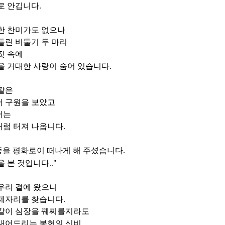
로 안깁니다
.
한 찬미가도 없으나
들린 비둘기 두 마리
짓 속에
을 거대한 사랑이 숨어 있습니다
.
팔은
어 구원을 보았고
서는
처럼 터져 나옵니다
.
종을 평화로이 떠나게 해 주셨습니다
.
을 본 것입니다
.."
우리 곁에 왔으니
 제자리를 찾습니다
.
 칼이 심장을 꿰찌를지라도
 내어드리는 봉헌의 신비
.