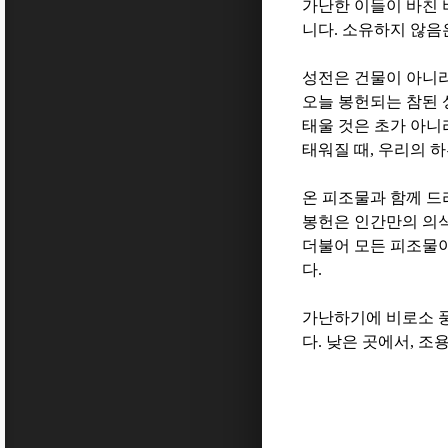
가난한 이들이 바친 
니다
.
소유하지 않음
성전은 건물이 아니
오늘 봉헌되는 참된 
태울 것은 초가 아니
태워질 때
,
우리의 하
온 피조물과 함께 드
봉헌은 인간만의 의
더불어 모든 피조물
다
.
가난하기에 비로소 
다
.
낮은 곳에서
,
조