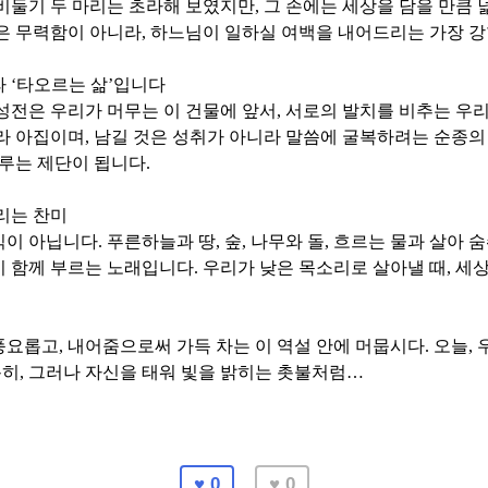
비둘기 두 마리는 초라해 보였지만
,
그 손에는 세상을 담을 만큼
은 무력함이 아니라
,
하느님이 일하실 여백을 내어드리는 가장 
라
‘
타오르는 삶
’
입니다
성전은 우리가 머무는 이 건물에 앞서
,
서로의 발치를 비추는 우
라 아집이며
,
남길 것은 성취가 아니라
말씀에 굴복하려는 순종의
루는 제단이 됩니다
.
리는 찬미
식이 아닙니다
.
푸른하늘과 땅
,
숲
,
나무와 돌
,
흐르는 물과 살아 
이 함께 부르는 노래입니다
.
우리가 낮은 목소리로 살아낼 때
,
세상
풍요롭고
,
내어줌으로써 가득 차는 이 역설 안에 머뭅시다
.
오늘
,
용히
,
그러나 자신을 태워 빛을 밝히는 촛불처럼
…
♥ 0
♥ 0