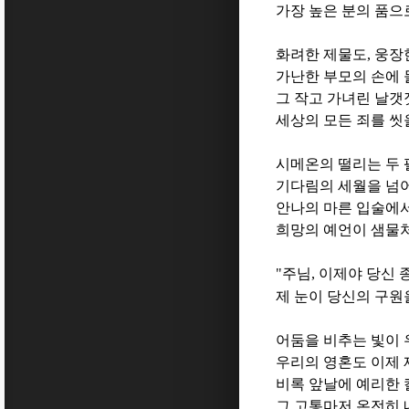
가장 높은 분의 품으
화려한 제물도
,
웅장
가난한 부모의 손에 
그 작고 가녀린 날갯
세상의 모든 죄를 씻
시메온의 떨리는 두 
기다림의 세월을 넘
안나의 마른 입술에
희망의 예언이 샘물
"
주님
,
이제야 당신 
제 눈이 당신의 구원
어둠을 비추는 빛이 
우리의 영혼도 이제
비록 앞날에 예리한
그 고통마저 온전히