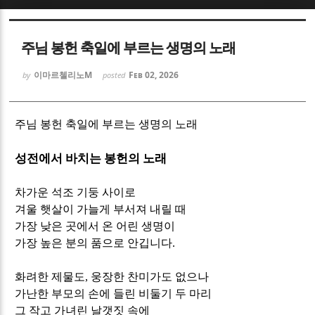
Sketchbook5, 스케치북5
Sketchbook5, 스케치북5
주님 봉헌 축일에 부르는 생명의 노래
이마르첼리노M
Feb 02, 2026
by
posted
주님 봉헌 축일에 부르는 생명의 노래
Sketchbook5, 스케치북5
Sketchbook5, 스케치북5
성전에서 바치는 봉헌의 노래
차가운 석조 기둥 사이로
겨울 햇살이 가늘게 부서져 내릴 때
가장 낮은 곳에서 온 어린 생명이
가장 높은 분의 품으로 안깁니다
.
화려한 제물도
,
웅장한 찬미가도 없으나
가난한 부모의 손에 들린 비둘기 두 마리
그 작고 가녀린 날갯짓 속에