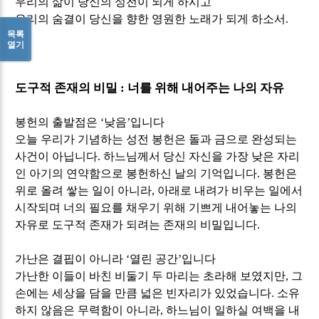
우리의 삶이 당신의 성전이 되게 하시고
우리의 숨결이 당신을 향한 영원한 노래가 되게 하소서
.
목록
열기
도구적 존재의 비밀
:
너를 위해 내어주는 나의 자유
봉헌의 출발점은
‘
낮음
’
입니다
오늘 우리가 기념하는 성전 봉헌은 돌과 금으로 완성되는
사건이 아닙니다
.
하느님께서 당신 자신을 가장 낮은 자리
인 아기의 연약함으로 봉헌하신 날의 기억입니다
.
봉헌은
위로 올려 쌓는 일이 아니라
,
아래로 내려가 비우는 일에서
시작되며 너의 필요를 채우기 위해 기쁘게 내어놓는 나의
자유로 도구적 존재가 되려는 존재의 비밀입니다
.
가난은 결핍이 아니라
‘
열린 공간
’
입니다
가난한 이들이 바친 비둘기 두 마리는 초라해 보였지만
,
그
손에는 세상을 담을 만큼 넓은 빈자리가 있었습니다
.
소유
하지 않음은 무력함이 아니라
,
하느님이 일하실 여백을 내