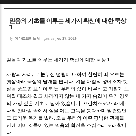
Sketchbook5, 스케치북5
Sketchbook5, 스케치북5
믿음의 기초를 이루는 세가지 확신에 대한 묵상
1
이마르첼리노M
Jan 27, 2026
by
posted
Sketchbook5, 스케치북5
Sketchbook5, 스케치북5
믿음의 기초를 이루는 세가지 확신에 대한 묵상
1
사랑의 자리
,
그 눈부신 떨림에 대하여 찬란히 떠 오르는
햇살아래 묵상의 날개를 폅니다
.
겨울 아침의 성에조차 햇
살을 품으면 보석이 되듯
,
우리의 삶이 비루하고 거칠게 느
껴질 때조차 결코 사라지지 않는 세 가지 숨결이 우리 영혼
의 가장 깊은 기초로 남아 있습니다
.
프란치스코가 라 베르
나의 찬바람 속에서 살을 에는 고독을 통과하며 발견했던
그 뜨거운 온기를 빌려
,
오늘 우리의 아주 평범한 관계들
안에 이미 깃들어 있는 믿음의 확신을 조심스레 노래합니
다
.