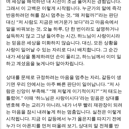
며 세상을 해석하던 내 시선이 조금 풀어지는 경험입니다
.
그래서 이 고백은 이렇게 시작됩니다
.
누군가의 말에 즉각
반응하려던 혀를 잠시 멈추는 것
, “
왜 저럴까
?”
라는 판단
대신
“
저 사람도 지금은 버거운가 보다
”
라고 마음속에서
말을 바꿔보는 것
,
오늘 하루
,
단 한 번이라도 설명하거나
설득하지 않고 그냥 들어주는 시간
,
하느님이 사랑이시라
는 믿음은 세상을 미화하지 않습니다
.
대신
,
모든 상황을
사랑이 일어날 수 있는 자리로 다시 배치합니다
.
그 순간
내가 세상을 통제하려던 손이 풀리고
,
하느님께서 이미 일
하고 계셨음을 늦게나마 알아차립니다
.
상대를 문제로 규정하려는 마음을 멈추는 자리
,
갈등이 생
기면 우리 안에서는 아주 빠른 판단이 일어납니다
. “
저 사
람은 신앙이 부족해
.” “
왜 저렇게 이기적이지
?” “
저 태도는
틀렸어
.”
이때
‘
하느님은 사랑이시다
’
라는 믿음은 상대를
변호해 주는 교리가 아니라
,
내가 너무 빨리 재판장이 되려
는 마음을 잠시 내려놓게 하는 멈춤입니다
.
실천은 이렇게
시작됩니다
.
지금 이 갈등에서 누가 옳은지를 따지기 전에
누가 더 아픈지를 먼저 떠올려 보기
,
상대의 말 전체를 반