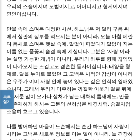
우리의 스승이시며 모범이시고
,
어머니시고 형제이시며
연인이십니다
.
만물 속에 스며든 다정한 시선, 하느님은 저 멀리 구름 위
에서 심판의 장부를 적으시는 분이 아니라
,
오늘 아침 베란
다 틈새로 스며든 햇살 속에
,
말없이 피었다가 말없이 지는
이름 없는 풀꽃의 숨결 속에 계십니다
.
그분은
‘
사랑
’
이라
는 설명 가능한 개념이 아니라
,
우리의 하루를 향해 끊임없
이 다가오시는 뜨겁고도 겸손한 동사이십니다
.
태양을 형
제로
,
달을 누이로 불렀던 그 고백은 시적인 감상이 아니라
온 우주가 이미 사랑 안에 놓여 있다는 깊은 인식의 열매였
습니다
.
그래서 우리가 마주하는 까칠한 이웃의 얼굴 뒤에
도
,
서툰 말이 오가다 상처가 남는 대화의 틈새에도
,
만물
목록
열기
을 존재하게 하시는 그분의 선하심은 배경처럼
,
숨결처럼
조용히 흐르고 있습니다
.
나를 방어하던 마음이 느슨해지는 순간 하느님이 사랑이
시라는 고백은 새로운 정보를 아는 일이 아니라
,
늘 긴장하