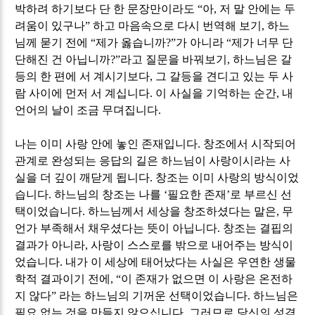
박하려 하기보다 단 한 문장만이라도
“
아
,
저 말 안에는 두
려움이 있구나
”
하고 마음속으로 다시 번역해 보기
,
하느
님께 묻기 전에
“
제가 옳습니까
?”
가 아니라
“
제가 너무 단
단해진 건 아닙니까
?”
라고 질문을 바꿔보기
,
하느님은 갈
등의 한 편에 서 계시기보다
,
그 갈등을 견디고 있는 두 사
람 사이에 먼저 서 계십니다
.
이 사실을 기억하는 순간
,
내
언어의 날이 조금 무뎌집니다
.
나는 이미 사랑 안에 놓인 존재입니다
.
창조에서 시작되어
관계로 완성되는 응답의 길은 하느님이 사랑이시라는 사
실을 더 깊이 깨닫게 됩니다
.
창조는 이미 사랑의 방식이었
습니다
.
하느님의 창조는 나를
‘
필요한 존재
’
로 부르신 선
택이었습니다
.
하느님께서 세상을 창조하셨다는 말은
,
무
언가 부족해서 채우셨다는 뜻이 아닙니다
.
창조는 결핍의
결과가 아니라
,
사랑이 스스로를 밖으로 내어주는 방식이
었습니다
.
내가 이 세상에 태어났다는 사실은 우연한 생물
학적 결과이기 전에
, “
이 존재가 없으면 이 사랑은 온전하
지 않다
”
라는 하느님의 기꺼운 선택이었습니다
.
하느님은
필요 없는 것을 만들지 않으십니다
.
그러므로 당신의 성격
,