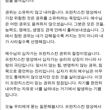
람을 움직입니다
.
권위는 소유하지 않고 내어줍니다
.
프란치스칸 영성에서
가장 위험한 것은 권위를 소유하려는 욕망입니다
.
예수님
은 어떤 권위도 움켜쥐지 않으셨습니다
.
그분은 모든 것을
,
능력도
,
명예도
,
생명도 관계 안에서 흘려보내셨습니다
.
그
래서 참된 권위는 내가 강해질수록 커지는 것이 아니라 내
가 사라질수록 선명해집니다
.
예수님의 십자가는 프란치스칸 권위의 절정이었습니다
.
프란치스칸 영성에서 십자가는 승리의 상징이 아니라 사
랑의 극단입니다
.
맞서지 않는 힘
,
변명하지 않는 권위
,
침
묵으로 증언하는 진리입니다
.
십자가 위의 예수님은 아무
것도 통제하지 않으셨지만 모든 것을 살리셨습니다
.
이것
이 프란치스칸이 믿는 권위의 정점입니다
.
자기를 완전히
내어주는 자유로 너를 살려내는 거기에서 발생하는 기쁨
입니다
.
오늘 우리에게 묻는 질문해봅시다
.
프란치스칸 영성에서