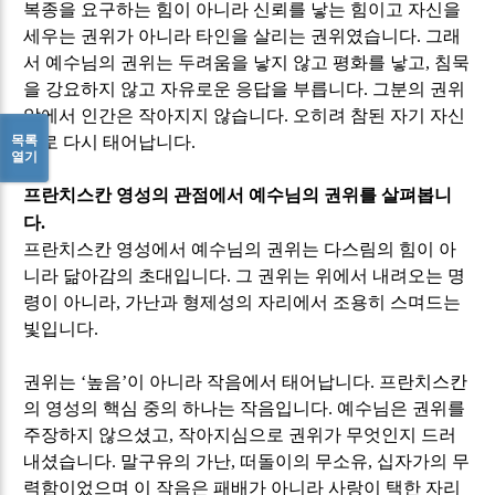
복종을 요구하는 힘이 아니라 신뢰를 낳는 힘이고 자신을
세우는 권위가 아니라 타인을 살리는 권위였습니다
.
그래
서 예수님의 권위는 두려움을 낳지 않고 평화를 낳고
,
침묵
을 강요하지 않고 자유로운 응답을 부릅니다
.
그분의 권위
앞에서 인간은 작아지지 않습니다
.
오히려 참된 자기 자신
목록
으로 다시 태어납니다
.
열기
프란치스칸 영성의 관점에서 예수님의 권위를 살펴봅니
다
.
프란치스칸 영성에서 예수님의 권위는 다스림의 힘이 아
니라 닮아감의 초대입니다
.
그 권위는 위에서 내려오는 명
령이 아니라
,
가난과 형제성의 자리에서 조용히 스며드는
빛입니다
.
권위는
‘
높음
’
이 아니라 작음에서 태어납니다
.
프란치스칸
의 영성의 핵심 중의 하나는 작음입니다
.
예수님은 권위를
주장하지 않으셨고
,
작아지심으로 권위가 무엇인지 드러
내셨습니다
.
말구유의 가난
,
떠돌이의 무소유
,
십자가의 무
력함이었으며 이 작음은 패배가 아니라 사랑이 택한 자리