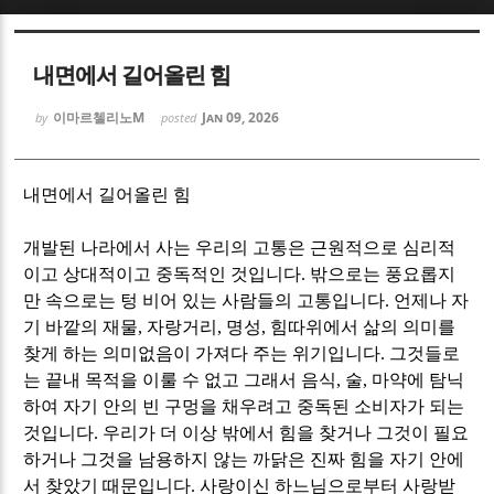
Sketchbook5, 스케치북5
Sketchbook5, 스케치북5
내면에서 길어올린 힘
이마르첼리노M
Jan 09, 2026
by
posted
내면에서 길어올린 힘
Sketchbook5, 스케치북5
Sketchbook5, 스케치북5
개발된 나라에서 사는 우리의 고통은 근원적으로 심리적
이고 상대적이고 중독적인 것입니다
.
밖으로는 풍요롭지
만 속으로는 텅 비어 있는 사람들의 고통입니다
.
언제나 자
기 바깥의 재물
,
자랑거리
,
명성
,
힘따위에서 삶의 의미를
찾게 하는 의미없음이 가져다 주는 위기입니다
.
그것들로
는 끝내 목적을 이룰 수 없고 그래서 음식
,
술
,
마약에 탐닉
하여 자기 안의 빈 구멍을 채우려고 중독된 소비자가 되는
것입니다
.
우리가 더 이상 밖에서 힘을 찾거나 그것이 필요
하거나 그것을 남용하지 않는 까닭은 진짜 힘을 자기 안에
서 찾았기 때문입니다
.
사랑이신 하느님으로부터 사랑받