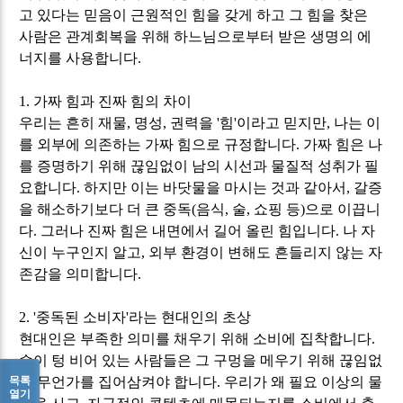
고 있다는 믿음이 근원적인 힘을 갖게 하고 그 힘을 찾은
사람은 관계회복을 위해 하느님으로부터 받은 생명의 에
너지를 사용합니다
.
1.
가짜 힘과 진짜 힘의 차이
우리는 흔히 재물
,
명성
,
권력을
'
힘
'
이라고 믿지만
,
나는 이
를 외부에 의존하는 가짜 힘으로 규정합니다
.
가짜 힘은 나
를 증명하기 위해 끊임없이 남의 시선과 물질적 성취가 필
요합니다
.
하지만 이는 바닷물을 마시는 것과 같아서
,
갈증
을 해소하기보다 더 큰 중독
(
음식
,
술
,
쇼핑 등
)
으로 이끕니
다
.
그러나 진짜 힘은 내면에서 길어 올린 힘입니다
.
나 자
신이 누구인지 알고
,
외부 환경이 변해도 흔들리지 않는 자
존감을 의미합니다
.
2. '
중독된 소비자
'
라는 현대인의 초상
현대인은 부족한 의미를 채우기 위해 소비에 집착합니다
.
속이 텅 비어 있는 사람들은 그 구멍을 메우기 위해 끊임없
목록
이 무언가를 집어삼켜야 합니다
.
우리가 왜 필요 이상의 물
열기