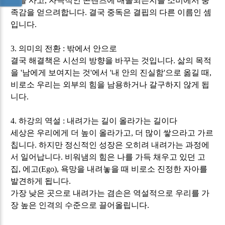
건을 사고
,
자극적인 콘텐츠에 매몰되는지를 소비에서 충
족감을 얻으려합니다
.
결국 중독은 결핍의 다른 이름인 셈
입니다
.
3.
의미의 전환
:
밖에서 안으로
결국 해결책은 시선의 방향을 바꾸는 것입니다
.
삶의 목적
을
'
남에게 보여지는 것
'
에서
'
내 안의 진실함
'
으로 옮길 때
,
비로소 우리는 외부의 힘을 남용하거나 갈구하지 않게 됩
니다
.
4.
하강의 역설
:
내려가는 길이 올라가는 길이다
세상은 우리에게 더 높이 올라가고
,
더 많이 쌓으라고 가르
칩니다
.
하지만 정신적인 성장은 오히려 내려가는 과정에
서 일어납니다
.
비워냄의 힘은 나를 가득 채우고 있던 고
집
,
에고
(Ego),
욕망을 내려놓을 때 비로소 진정한 자아를
발견하게 됩니다
.
가장 낮은 곳으로 내려가는 겸손은 역설적으로 우리를 가
장 높은 인격의 수준으로 끌어올립니다
.