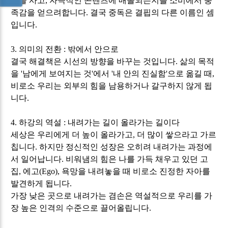
건을 사고
,
자극적인 콘텐츠에 매몰되는지를 소비에서 충
족감을 얻으려합니다
.
결국 중독은 결핍의 다른 이름인 셈
입니다
.
3.
의미의 전환
:
밖에서 안으로
결국 해결책은 시선의 방향을 바꾸는 것입니다
.
삶의 목적
을
'
남에게 보여지는 것
'
에서
'
내 안의 진실함
'
으로 옮길 때
,
비로소 우리는 외부의 힘을 남용하거나 갈구하지 않게 됩
니다
.
4.
하강의 역설
:
내려가는 길이 올라가는 길이다
세상은 우리에게 더 높이 올라가고
,
더 많이 쌓으라고 가르
칩니다
.
하지만 정신적인 성장은 오히려 내려가는 과정에
서 일어납니다
.
비워냄의 힘은 나를 가득 채우고 있던 고
집
,
에고
(Ego),
욕망을 내려놓을 때 비로소 진정한 자아를
발견하게 됩니다
.
가장 낮은 곳으로 내려가는 겸손은 역설적으로 우리를 가
장 높은 인격의 수준으로 끌어올립니다
.