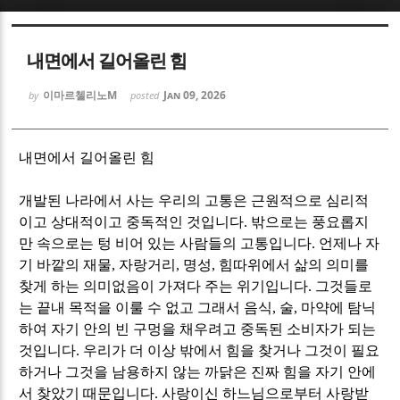
Sketchbook5, 스케치북5
Sketchbook5, 스케치북5
내면에서 길어올린 힘
이마르첼리노M
Jan 09, 2026
by
posted
내면에서 길어올린 힘
Sketchbook5, 스케치북5
Sketchbook5, 스케치북5
개발된 나라에서 사는 우리의 고통은 근원적으로 심리적
이고 상대적이고 중독적인 것입니다
.
밖으로는 풍요롭지
만 속으로는 텅 비어 있는 사람들의 고통입니다
.
언제나 자
기 바깥의 재물
,
자랑거리
,
명성
,
힘따위에서 삶의 의미를
찾게 하는 의미없음이 가져다 주는 위기입니다
.
그것들로
는 끝내 목적을 이룰 수 없고 그래서 음식
,
술
,
마약에 탐닉
하여 자기 안의 빈 구멍을 채우려고 중독된 소비자가 되는
것입니다
.
우리가 더 이상 밖에서 힘을 찾거나 그것이 필요
하거나 그것을 남용하지 않는 까닭은 진짜 힘을 자기 안에
서 찾았기 때문입니다
.
사랑이신 하느님으로부터 사랑받