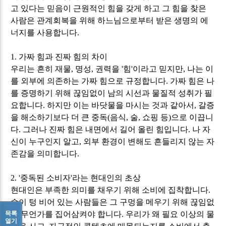
고 있다는 믿음이 근원적인 힘을 갖게 하고 그 힘을 찾은
사람은 관계회복을 위해 하느님으로부터 받은 생명의 에
너지를 사용합니다
.
1.
가짜 힘과 진짜 힘의 차이
우리는 흔히 재물
,
명성
,
권력을
'
힘
'
이라고 믿지만
,
나는 이
를 외부에 의존하는 가짜 힘으로 규정합니다
.
가짜 힘은 나
를 증명하기 위해 끊임없이 남의 시선과 물질적 성취가 필
요합니다
.
하지만 이는 바닷물을 마시는 것과 같아서
,
갈증
을 해소하기보다 더 큰 중독
(
음식
,
술
,
쇼핑 등
)
으로 이끕니
다
.
그러나 진짜 힘은 내면에서 길어 올린 힘입니다
.
나 자
신이 누구인지 알고
,
외부 환경이 변해도 흔들리지 않는 자
존감을 의미합니다
.
2. '
중독된 소비자
'
라는 현대인의 초상
현대인은 부족한 의미를 채우기 위해 소비에 집착합니다
.
속이 텅 비어 있는 사람들은 그 구멍을 메우기 위해 끊임없
목록
이 무언가를 집어삼켜야 합니다
.
우리가 왜 필요 이상의 물
열기