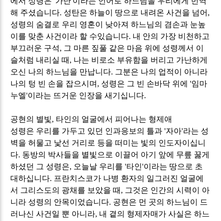
에서 성령은
'
가난
'
이라는 언어로 하느님을 우리에게 번역
해 주셨습니다
.
성탄은 하늘이 땅으로 내려온 사건을 넘어
,
성령의 숨결로 우리 영혼이 낮아져 하느님의 겸손과 눈높
이를 맞춘 사건이라 할 수있습니다
.
내 안의 가장 비천하고
부끄러운 구석
,
그 마른 짚풀 같은 마음 위에 성령께서 이
슬처럼 내리실 때
,
나는 비로소 부유함을 버리고 가난하게
오신 나의 하느님을 만납니다
.
그분은 나의 업적이 아니라
나의 텅 빈 손을 잡으시며
,
성령은 그 빈 손바닥 위에
'
임마
누엘
'
이라는 뜨거운 인장을 새기십니다
.
공현의 별빛
,
타인의 얼굴에서 피어나는 형제애
성령은 우리를 가두고 있던 인과응보의 틀과
'
자아
'
라는 성
벽을 허물고 낯선 거리로 등을 떠미는 빛의 인도자이십니
다
.
동방의 박사들을 별빛으로 이끌어 아기 앞에 무릎 꿇게
하셨던 그 성령은
,
오늘날 우리를
'
타인
'
이라는 땅으로 초
대하십니다
.
프란치스코가 나병 환자의 일그러진 얼굴에
서 그리스도의 광채를 보았을 때
,
그것은 인간의 시력이 아
니라 성령의 안목이었습니다
.
공현은 먼 곳의 하느님이 드
러나신 사건일 뿐 아니라
,
내 곁의 형제자매가 사실은 하느