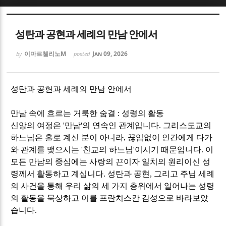
Sketchbook5, 스케치북5
Sketchbook5, 스케치북5
성탄과 공현과 세례의 만남 안에서
이마르첼리노M
Jan 09, 2026
by
posted
성탄과 공현과 세례의 만남 안에서
Sketchbook5, 스케치북5
Sketchbook5, 스케치북5
만남 속에 흐르는 거룩한 숨결
:
성령의 활동
신앙의 여정은
'
만남
'
의 연속인 관계입니다
.
그리스도교의
하느님은 홀로 계신 분이 아니라
,
끊임없이 인간에게 다가
와 관계를 맺으시는
'
친교의 하느님
'
이시기 때문입니다
.
이
모든 만남의 중심에는 사랑의 끈이자 일치의 원리이신 성
령께서 활동하고 계십니다
.
성탄과 공현
,
그리고 주님 세례
의 사건을 통해 우리 삶의 세 가지 층위에서 일어나는 성령
의 활동을 묵상하고 이를 프란치스칸 감성으로 바라보았
습니다
.