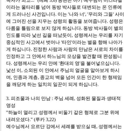
속자가 되고
..." (
에페
3,6)
공현은 아기 예수님이 이스라엘
이라는 울타리를 넘어 동방 박사들로 대변되는 온 인류에
게 드러나신 사건입니다
.
이는
'
나와 너
', '
우리와 그들
'
사이
에 그어진 선을 지우는 성령의 활동을 보여줍니다
.
성령은
다름을 틀림으로 보지 않게 하십니다
.
동방 박사들이 별의
인도를 따라 낯선 길을 떠났듯이
,
성령께서는 우리를 자기
중심적인 사고에서 벗어나
'
타인
'
이라는 별을 향해 나아가
게 하십니다
.
진정한 사람과 사람의 만남은 서로의 차이를
인정하고 그 안에서 하느님의 모상을 발견할 때 완성됩니
다
.
성령께서는 우리 안에
'
환대의 영
'
을 불어넣으십니다
.
낯선 이
,
소외된 이 안에서 주님의 얼굴을 알아보게 하시
며
,
인종과 계층
,
종교의 벽을 넘어 모든 인간이 한 형제임
을 깨닫게 하는 일치의 일꾼이 되게 하십니다
.
3.
피조물과 나의 만남
:
주님 세례
,
성화된 물질과 생태적
영성
"
하늘이 열리고 성령께서 비둘기 같은 형체로 그분 위에
내려오셨다
." (
루카
3,22)
예수님께서 요르단 강에서 세례를 받으실 때
,
성령께서는