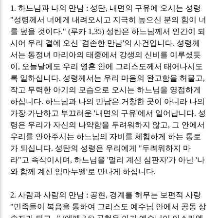
1.
하느님과 나의 만남
:
성탄
,
내면의 구유에 오시는 성령
"
성령께서 너에게 내려오시고 지극히 높으신 분의 힘이 너
를 덮을 것이다
." (
루카
1,35)
성탄은 하느님께서 인간이 되
시어 우리 곁에 오신
'
겸손한 만남
'
의 사건입니다
.
성령께
서는 동정녀 마리아의 태중에서 강생의 신비를 이루셨듯
이
,
오늘날에도 우리 영혼 안에 그리스도께서 태어나시도
록 일하십니다
.
성령께서는 우리 마음의 완고함을 허물고
,
작고 무력한 아기의 모습으로 오시는 하느님을 영접하게
하십니다
.
하느님과 나의 만남은 거창한 곳이 아니라 나의
가장 가난하고 부끄러운
'
내면의 구유
'
에서 일어납니다
.
성
령은 우리가 자신의 나약함을 두려워하지 않고
,
그 안에서
우리를 안아주시는 하느님의 자비를 체험하게 하는 통로
가 되십니다
.
성탄의 성령은 우리에게
"
두려워하지 마
라
"
고 속삭이시며
,
하느님을
'
멀리 계신 심판자
'
가 아닌
'
나
와 함께 계신 임마누엘
'
로 만나게 하십니다
.
2.
사람과 사람의 만남
:
공현
,
경계를 허무는 보편적 사랑
"
민족들이 복음을 통하여 그리스도 예수님 안에서 공동 상