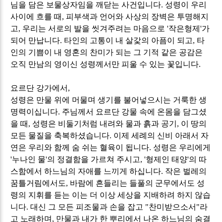
님을 담은 보물상자임을 깨닫는 사건입니다
.
성령이 우리
사이에 흐를 때
,
피부색과 언어와 사상의 장벽은 투명해지
고
,
우리는 서로의 발을 씻겨주려는 마음으로
'
작은형제
'
가
되어 만납니다
.
타인의 고통이 내 살갗의 아픔이 되고
,
타
인의 기쁨이 내 영혼의 찬미가 되는 그 기적 같은 공감은
오직 만남의 영이신 성령께서만 피울 수 있는 꽃입니다
.
요르단 강가에서
,
성령은 만물 위에 머물며 생기를 불어넣으시는 거룩한 생
명력이십니다
.
주님께서 요르단 강물 속에 온몸을 담그셨
을 때
,
성령은 비둘기처럼 내려와 물과 흙과 공기
,
이 땅의
모든 물질을 축복하셨습니다
.
이제 세례의 신비 아래서 자
연은 우리와 함께 숨 쉬는 혈육이 됩니다
.
성령은 우리에게
'
누나인 물
'
의 정결함을 가르쳐 주시고
, '
형제인 태양
'
의 따
스함에서 하느님의 자애를 느끼게 하십니다
.
작은 벌레의
꿈틀거림에서도
,
바람에 흔들리는 들풀의 군무에서도 성
령의 지휘를 듣는 이는 더 이상 세상을 지배하려 하지 않습
니다
.
대신 그 모든 피조물과 손을 잡고
"
찬미받으소서
"
라
고 노래하며
,
만물과 내가 한 뿌리에서 나온 하느님의 숨결