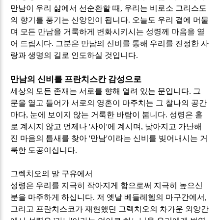
만남이 우리 삶에서 선순환할 때
,
우리는 비로소 그리스도
의 향기를 풍기는 신앙인이 됩니다
.
오늘도 우리 곁에 머물
며 모든 만남을 거룩하게 변화시키시는 성령께 마음을 열
어 드립시다
.
그분은 만남의 신비를 통해 우리를 진정한 사
랑과 생명의 길로 인도하실 것입니다
.
만남의 신비를 프란치스칸 감성으로
세상의 모든 존재는 서로를 향해 열려 있는 문입니다
.
그
문을 열고 들어가 서로의 영혼이 마주치는 그 찰나의 공간
마다
,
눈에 보이지 않는 거룩한 바람이 붑니다
.
성령은 홀
로 계시지 않고 언제나
'
사이
'
에 계시며
,
낮아지고 가난해
진 마음의 틈새를 찾아
'
만남
'
이라는 신비를 빚어내시는 거
룩한 도공이십니다
.
그렉치오의 말 구유에서
성령은 우리를 지극히 작아지게 함으로써 지극히 높으신
분을 마주하게 하십니다
.
저 옛날 베들레헴의 마구간에서
,
그리고 프란치스코가 재현했던 그렉치오의 차가운 외양간