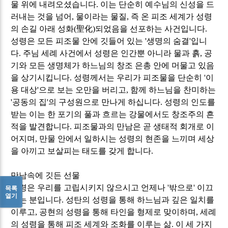
물 위에 내려오셨습니다
.
이는 단순히 예수님의 신성을 드
러내는 것을 넘어
,
물이라는 물질
,
즉 온 피조 세계가 성령
의 손길 아래 성화
(
聖化
)
되었음을 선포하는 사건입니다
.
성령은 모든 피조물 안에 깃들어 있는
'
생명의 숨결
'
입니
다
.
주님 세례 사건에서 성령은 인간뿐 아니라 물과 흙
,
공
기와 모든 생명체가 하느님의 창조 은총 안에 머물고 있음
을 상기시킵니다
.
성령께서는 우리가 피조물을 단순히
'
이
용 대상
'
으로 보는 오만을 버리고
,
함께 하느님을 찬미하는
'
공동의 집
'
의 구성원으로 만나게 하십니다
.
성령의 인도를
받는 이는 한 포기의 풀과 흐르는 강물에서도 창조주의 흔
적을 발견합니다
.
피조물과의 만남은 곧 생태적 회개로 이
어지며
,
만물 안에서 일하시는 성령의 현존을 느끼며 세상
을 아끼고 보살피는 태도를 갖게 합니다
.
만남속에 깃든 선물
성령은 우리를 고립시키지 않으시고 언제나
'
밖으로
'
이끄
목록
열기
시는 분입니다
.
성탄의 성령을 통해 하느님과 깊은 일치를
이루고
,
공현의 성령을 통해 타인을 형제로 맞이하며
,
세례
의 성령을 통해 피조 세계와 조화를 이루는 삶
.
이 세 가지