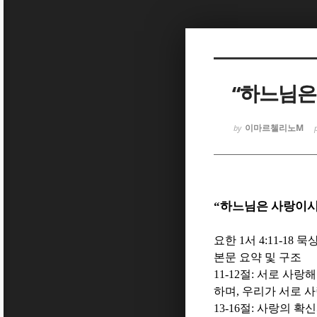
Sketchbook
Sketchbook
“하느님은
이마르첼리노M
by
Sketchbook
Sketchbook
“
하느님은 사랑이
요한
1
서
4:11-18
묵
본문 요약 및 구조
11-12
절
:
서로 사랑해
하며
,
우리가 서로 사
13-16
절
:
사랑의 확신