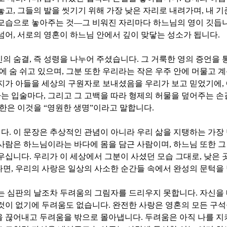
놓고
,
그들의 발을 씻기기 위해 가장 낮은 자리로 내려가며
,
내 기
모습으로 놓아주는 것
—
그 비워진 자리마다 하느님의 영이 깃듭
넘어
,
서로의 영혼이 하느님 안에서 깊이 맞닿는 성소가 됩니다
.
신의 숨결
,
즉 성령을 나누어 주셨습니다
.
그 거룩한 영의 증언을 
에 숨 쉬고 있으며
,
그분 또한 우리라는 작은 우주 안에 머물고 
지가 아들을 세상의 구원자로 보내셨음을 우리가 보고 믿었기에
,
는 입술마다
,
그리고 그 고백을 따라 형제의 허물을 덮어주는 
요한은 이것을
“
영원한 생명
”
이라고 말합니다
.
니다
.
이 문장은 추상적인 관념이 아니라 우리 삶을 지탱하는 가장
 사람은 하느님이라는 바다에 몸을 담근 사람이며
,
하느님 또한 그
채우십니다
.
우리가 이 세상에서 그분이 사셨던 모습 그대로
,
낮은 
다면
,
우리의 사랑은 일상의 사소한 순간들 속에서 완성의 문턱을
에는 심판의 날조차 두려움의 그림자를 드리우지 못합니다
.
자신을 
 것이 없기에 두려움도 없습니다
.
완전한 사랑은 영혼의 모든 구석
을 끊어내고 두려움을 밖으로 몰아냅니다
.
두려움은 아직 나를 지