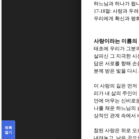
하느님과 하나가 됩
17-18
절
:
사랑과 두려
우리에게 확신과 평
사랑이라는 이름의
태초에 우리가 그분
살피신 그 지극한 
답은 서로를 향해 손
분께 받은 빛을 다
이 사랑의 길은 먼저
리가 내 삶의 주인이 
안에 머무는 신비로운
나를 채운 하느님의 
상적인 관계 속에서
목록
참된 사랑은 위로 오
열기
내려놓고
,
낮은 곳으