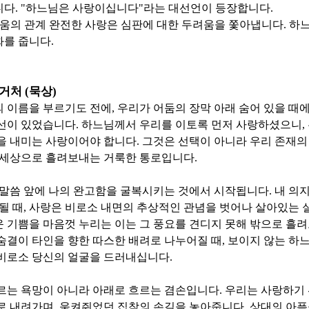
니다
. "
하느님은 사랑이십니다
"
라는 대선언이 등장합니다
.
움의 관계 완전한 사랑은 심판에 대한 두려움을 쫓아냅니다
.
하느
화를 줍니다
.
 거처
(
묵상
)
의 이름을 부르기도 전에
,
우리가 어둠의 장막 아래 숨어 있을 때
시선이 있었습니다
.
하느님께서 우리를 이토록 먼저 사랑하셨으니
,
을 내미는 사랑이어야 합니다
.
그것은 선택이 아니라 우리 존재의
시 세상으로 흘려보내는 거룩한 통로입니다
.
 말씀 앞에 나의 완고함을 굴복시키는 것에서 시작됩니다
.
내 의
될 때
,
사랑은 비로소 내면의 추상적인 관념을 벗어나 살아있는 
 기쁨을 마음껏 누리는 이는 그 풍요를 견디지 못해 밖으로 흘
숨결이 타인을 향한 따스한 배려로 나누어질 때
,
보이지 않는 하느
 비로소 당신의 얼굴을 드러내십니다
.
르는 욕망이 아니라 아래로 흐르는 겸손입니다
.
우리는 사랑하기 
로 내려가며
,
움켜쥐었던 집착의 손길을 놓아줍니다
.
상대의 아픔