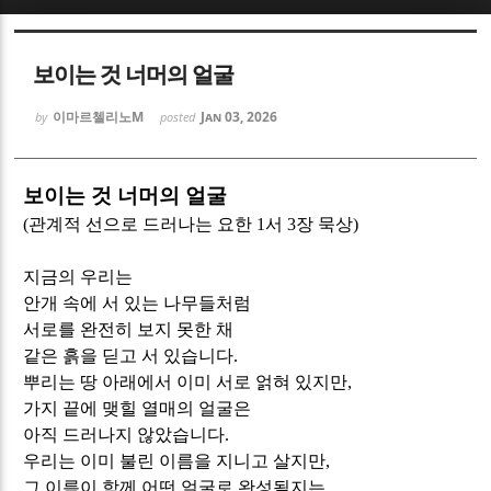
Sketchbook5, 스케치북5
Sketchbook5, 스케치북5
보이는 것 너머의 얼굴
이마르첼리노M
Jan 03, 2026
by
posted
보이는 것 너머의 얼굴
Sketchbook5, 스케치북5
Sketchbook5, 스케치북5
(
관계적 선으로 드러나는 요한
1
서
3
장 묵상
)
지금의 우리는
안개 속에 서 있는 나무들처럼
서로를 완전히 보지 못한 채
같은 흙을 딛고 서 있습니다
.
뿌리는 땅 아래에서 이미 서로 얽혀 있지만
,
가지 끝에 맺힐 열매의 얼굴은
아직 드러나지 않았습니다
.
우리는 이미 불린 이름을 지니고 살지만
,
그 이름이 함께 어떤 얼굴로 완성될지는