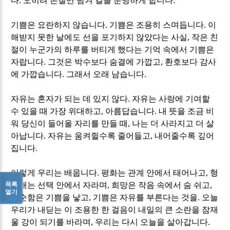
다
.
오히려 본질만 남겨 길을 분명하게 합니다
.
기쁨은 요란하지 않습니다
.
기쁨은 조용히 스며듭니다
.
이
해받지 못한 날에도 선을 포기하지 않았다는 사실
,
작은 친
절이 누군가의 하루를 버티게 했다는 기억 속에서 기쁨은
자랍니다
.
그것은 박수보다 숨결에 가깝고
,
환호보다 감사
에 가깝습니다
.
그래서 오래 남습니다
.
자유는 혼자가 되는 데 있지 않다
.
자유는 사랑에 기여할
수 있을 때 가장 위대하고
,
아름답습니다
.
내 뜻을 조금 비
워 당신이 들어올 자리를 만들 때
,
나는 더 사라지고 더 살
아납니다
.
자유는 움켜쥘수록 줄어들고
,
내어줄수록 깊어
집니다
.
이렇게 우리는 배웁니다
.
평화는 관계 안에서 태어나고
,
형
목록
제애는 선택 안에서 자라며
,
희망은 작음 속에서 숨 쉬고
,
열기
단순함은 기쁨을 낳고
,
기쁨은 자유를 부른다는 것을
.
오늘
우리가 내딛는 이 조용한 한 걸음이 내일의 큰 소란을 잠재
울 강이 되기를 바라며
,
우리는 다시 오늘을 살아갑니다
.