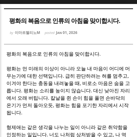
Sketchbook5, 스케치북5
Sketchbook5, 스케치북5
평화의 복음으로 인류의 아침을 맞이합시다.
이마르첼리노M
Jan 01, 2026
by
posted
평화의 복음으로 인류의 아침을 맞이합시다
.
Sketchbook5, 스케치북5
Sketchbook5, 스케치북5
평화는 먼 미래의 이상이 아니라 오늘 내 마음이 어디에 머
무는가에 대한 선택입니다
.
급히 판단하려는 혀를 멈추고
,
이겨야 한다는 충동을 내려놓을 때
,
비로소 마음은 숨을 고
릅니다
.
평화는 소리를 높이지 않습니다
.
대신 낮아진 자리
에서 오래 버팁니다
.
칼날을 쥔 손이 힘을 풀면 손바닥의
온기가 먼저 돌아오듯
,
평화는 힘을 포기한 자리에서 시작
됩니다
.
형제애는 같은 생각을 나누는 일이 아니라 같은 취약함을
인정하는 일입니다
.
너도 나처럼 상처받을 수 있고
,
나 역