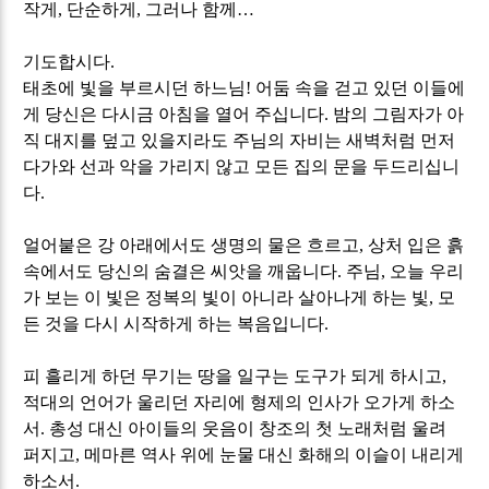
작게
,
단순하게
,
그러나 함께
…
기도합시다
.
태초에 빛을 부르시던 하느님!
어둠 속을 걷고 있던 이들에
게 당신은 다시금 아침을 열어 주십니다
.
밤의 그림자가 아
직 대지를 덮고 있을지라도 주님의 자비는 새벽처럼 먼저
다가와 선과 악을 가리지 않고 모든 집의 문을 두드리십니
다
.
얼어붙은 강 아래에서도 생명의 물은 흐르고
,
상처 입은 흙
속에서도 당신의 숨결은 씨앗을 깨웁니다
.
주님
,
오늘 우리
가 보는 이 빛은 정복의 빛이 아니라 살아나게 하는 빛
,
모
든 것을 다시 시작하게 하는 복음입니다
.
피 흘리게 하던 무기는 땅을 일구는 도구가 되게 하시고
,
적대의 언어가 울리던 자리에 형제의 인사가 오가게 하소
서
.
총성 대신 아이들의 웃음이 창조의 첫 노래처럼 울려
퍼지고
,
메마른 역사 위에 눈물 대신 화해의 이슬이 내리게
하소서
.