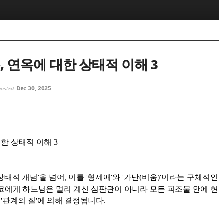
5, 스케치북5
5, 스케치북5
, 연옥에 대한 상태적 이해 3
Dec 30, 2025
posted
5, 스케치북5
5, 스케치북5
대한 상태적 이해
3
서
상태적 개념
'
을 넘어
,
이를
'
형제애
'
와
'
가난
(
비움
)'
이라는 구체적인
코에게 하느님은 멀리 계신 심판관이 아니라 모든 피조물 안에 
시
'
관계의 질
'
에 의해 결정됩니다
.