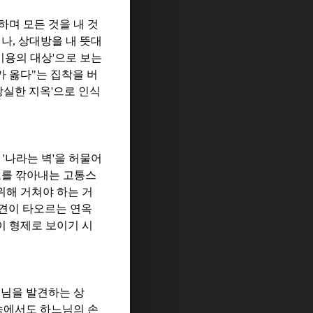
하며 모든 것을 내 것
거나
,
상대방을 내 뜻대
이용의 대상
'
으로 보는
가 옳다
"
는 집착을 버
상실한 지옥
'
으로 인식
는
'
나라는 벽
'
을 허물어
노를 깎아내는 고통스
위해 거쳐야 하는 거
견이 타오르는 연옥
이 형제로 보이기 시
느님을 발견하는 상
속에서도 하느님의 손