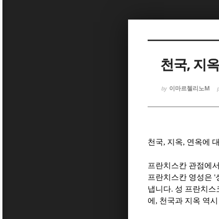
Sketchbook
Sketchbook
천국, 지옥
이마르첼리노M
by
Sketchbook
Sketchbook
천국
,
지옥
,
연옥에 
프란치스칸 관점에
프란치스칸 영성은
'
냅니다
.
성 프란치스
에
,
천국과 지옥 역