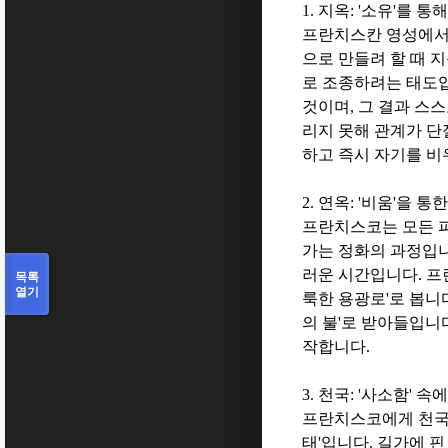
1.
지옥
: '
소유
'
를 통해
프란치스칸 영성에서
으로 만들려 할 때 
로 조종하려는 태도
것이며
,
그 결과 스
리지 못해 관계가 단
하고 즉시 자기를 비
2.
연옥
: '
비움
'
을 통한
프란치스코는 모든 
가는 정화의 과정입
러운 시간입니다
.
프
목록
열기
룩한 용광로
'
로 봅니
의 불
'
로 받아들입니
작합니다
.
3.
천국
: '
사소함
'
속에
프란치스코에게 천국
태
'
입니다
.
길가에 핀