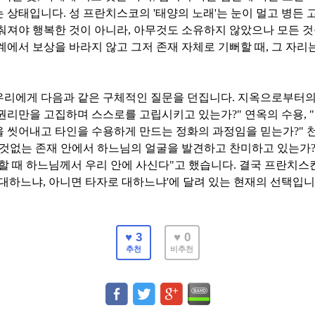
는 상태입니다
.
성 프란치스코의
'
태양의 노래
'
는 눈이 멀고 병든 
춰져야 행복한 것이 아니라
,
아무것도 소유하지 않았으나 모든 것
계에서 보상을 바라지 않고 그저 존재 자체로 기뻐할 때
,
그 자리
우리에게 다음과 같은 구체적인 질문을 던집니다
.
지옥으로부터의
 권리만을 고집하며 스스로를 고립시키고 있는가
?"
연옥의 수용
, "
을 씻어내고 타인을 수용하게 만드는 정화의 과정임을 믿는가
?"
잘것없는 존재 안에서 하느님의 얼굴을 발견하고 찬미하고 있는가
할 때 하느님께서 우리 안에 사신다
"
고 했습니다
.
결국 프란치스
 대하느냐
,
아니면 타자로 대하느냐
'
에 달려 있는 현재의 선택입
♥ 3
♥ 0
추천
비추천