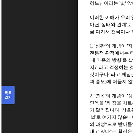
하느님이라는
'
빛
'
앞
이러한 이해가 우리 
아닌
'
상태와 관계
'
로
금 여기서 천국이나 
1. '
심판
'
의 개념이
'
자
전통적 관점에서는 
'
내 마음의 방향
'
을 
지
?"
라고 걱정하는 
것이구나
"
라고 깨닫
과 증오
)
에 머물지 
목록
2. '
연옥
'
의 개념이
'
성
열기
연옥을
'
죄 값을 치르
가 달라집니다
.
상호
'
벌
'
로 여기지 않습니
의 과정
"
으로 받아
내고 있다
"
는 확신은