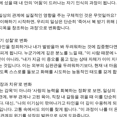
에 섰을 때 내 안의
'
어둠
'
이 드러나는 자기 인식의 과정이 됩니다
.
일상의 관계에 실질적인 영향을 주는 구체적인 것은 무엇일까요
 이해하기 시작하면
,
우리의 일상은 단순히
'
죽어서 복 받기 위해 
지옥을 창조하는 과정
'
으로 변화합니다
.
기 성찰
'
로 변화
타인을 정죄하거나 내가 벌받을까 봐 두려워하는 것에 집중했다
살피게 됩니다
.
누군가에게 깊은 분노를 느낄 때
, "
이 사람 때문에 
것이 아니라
, "
내가 지금 이 증오를 품고 있는 상태 자체가 이미 지
는 것입니다
.
이는 외부의 심판관을 두려워하기보다
,
현재 내 마
않도록 스스로를 돌보고 화해를 시도하는 능동적인 태도를 갖게 
장과 치유
'
로 변화
는 감옥
'
이 아니라
'
사랑의 능력을 회복하는 정화
'
로 보면
,
일상의 
관계
,
부부 관계나 고된 육아
,
직장 내 갈등을 겪을 때 이를 단순
다
.
대신
, "
나의 이기심이 깎여나가고 타인을 더 깊이 수용하게 되
들입니다
.
고통 속에서도 의미를 찾게 됩니다
. "
이 과정이 나를 더 
 관계의 위기를 성장의 발판으로 삼게 도와줍니다
.