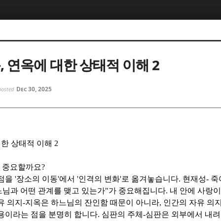
5, 스케치북5
5, 스케치북5
, 연옥에 대한 상태적 이해 2
Dec 30, 2025
posted
5, 스케치북5
5, 스케치북5
대한 상태적 이해
2
이 중요할까요
?
초점을
'
장소의 이동
'
에서
'
인격의 변화
'
로 옮겨놓습니다
.
현재성
-
죽
느님과 어떤 관계를 맺고 있는가
"
가 중요해집니다
.
내 안에 사랑이
유 의지
-
지옥은 하느님의 잔인함 때문이 아니라
,
인간의 자유 의
용이라는 점을 분명히 합니다
.
심판의 주체
-
심판은 외부에서 내