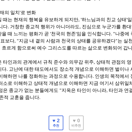
재의 일치
'
로 변화
일 때는 현재의 행복을 유보하게 되지만
, '
하느님과의 친교 상태
'
일
니다
.
거창한 종교적 행위가 아니더라도
,
진심으로 누군가를 환대
을 때 느끼는 평화가 곧
'
천국의 현존
'
임을 인식합니다
. "
나중에 
목표보다
, "
지금 내 곁의 사람과 천국의 상태를 공유하겠다
"
는 실
이 흐르게 함으로써 예수 그리스도를 따르는 삶으로 변화되어 갑
 타인과의 관계에서 규칙 준수와 의무감 위주
,
상태적 관점의 
니다
.
고난에 대한 태도에서도 장소적 개념으로 이해하면 벌이나 
 이해하면 나를 정화하는 과정으로 수용합니다
.
인생의 목적에서 
처소로 이해하고 상태적 개념으로 이해하면 지금 여기서 삼위일
점은 종교가 없는 분들에게도
"
지옥은 타인이 아니라
,
타인과 연
존적 교훈을 줍니다
.
♥ 2
♥ 0
추천
비추천