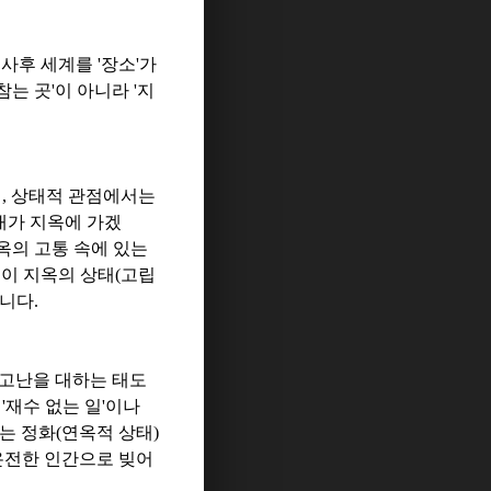
?
사후 세계를
'
장소
'
가
참는 곳
'
이 아니라
'
지
면
,
상태적 관점에서는
내가 지옥에 가겠
옥의 고통 속에 있는
음이 지옥의 상태
(
고립
합니다
.
고난을 대하는 태도
히
'
재수 없는 일
'
이나
는 정화
(
연옥적 상태
)
온전한 인간으로 빚어