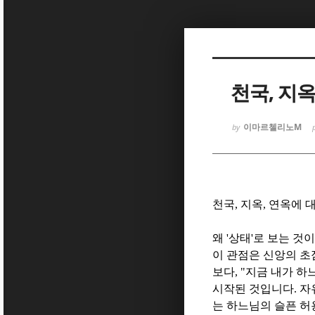
Sketchbook
Sketchbook
천국, 지옥
이마르첼리노M
by
Sketchbook
Sketchbook
천국
,
지옥
,
연옥에 
왜
'
상태
'
로 보는 것
이 관점은 신앙의 
보다
, "
지금 내가 하
시작된 것입니다
.
자
는 하느님의 슬픈 허