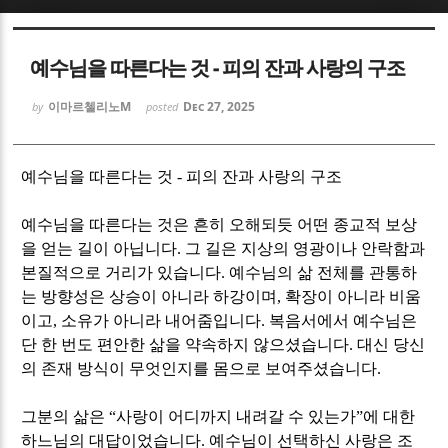
Sketchbook5, 스케치북5
Sketchbook5, 스케치북5
예수님을 따른다는 것 - 피의 잔과 사랑의 구조
이마르첼리노M
Dec 27, 2025
by
posted
예수님을 따른다는 것
-
피의 잔과 사랑의 구조
Sketchbook5, 스케치북5
Sketchbook5, 스케치북5
예수님을 따른다는 것은 흔히 오해되듯 어떤 종교적 보상
을 얻는 길이 아닙니다
.
그 길은 지상의 영광이나 안락함과
본질적으로 거리가 있습니다
.
예수님의 삶 전체를 관통하
는 방향성은 상승이 아니라 하강이며
,
확장이 아니라 비움
이고
,
소유가 아니라 내어줌입니다
.
복음서에서 예수님은
단 한 번도 편안한 삶을 약속하지 않으셨습니다
.
대신 당신
의 존재 방식이 무엇인지를 몸으로 보여주셨습니다
.
그분의 삶은
“
사랑이 어디까지 내려갈 수 있는가
”
에 대한
하느님의 대답이었습니다
.
예수님이 선택하신 사랑은 조