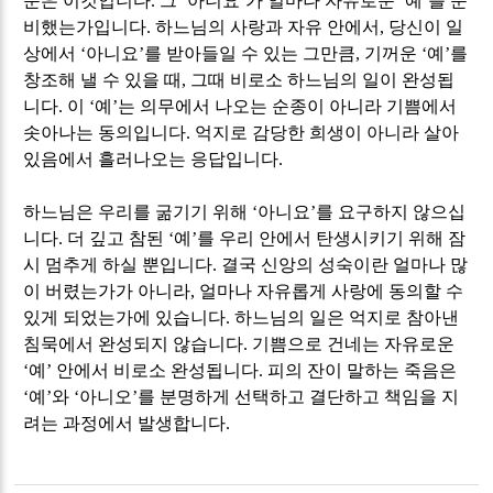
준은 이것입니다
.
그
‘
아니요
’
가 얼마나 자유로운
‘
예
’
를 준
비했는가입니다
.
하느님의 사랑과 자유 안에서
,
당신이 일
상에서
‘
아니요
’
를 받아들일 수 있는 그만큼
,
기꺼운
‘
예
’
를
창조해 낼 수 있을 때
,
그때 비로소 하느님의 일이 완성됩
니다
.
이
‘
예
’
는 의무에서 나오는 순종이 아니라 기쁨에서
솟아나는 동의입니다
.
억지로 감당한 희생이 아니라 살아
있음에서 흘러나오는 응답입니다
.
하느님은 우리를 굶기기 위해
‘
아니요
’
를 요구하지 않으십
니다
.
더 깊고 참된
‘
예
’
를 우리 안에서 탄생시키기 위해 잠
시 멈추게 하실 뿐입니다
.
결국 신앙의 성숙이란 얼마나 많
이 버렸는가가 아니라
,
얼마나 자유롭게 사랑에 동의할 수
있게 되었는가에 있습니다
.
하느님의 일은 억지로 참아낸
침묵에서 완성되지 않습니다
.
기쁨으로 건네는 자유로운
‘
예
’
안에서 비로소 완성됩니다
.
피의 잔이 말하는 죽음은
‘
예
’
와
‘
아니오
’
를 분명하게 선택하고 결단하고 책임을 지
려는 과정에서 발생합니다
.