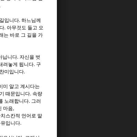
.
 길입니다
.
하느님께
니다
.
아무것도 들고 오
는 바로 그 길을 가
 아닙니다
.
자신을 벗
내려놓게 됩니다
.
구
 찬미입니다
.
이미 알고 계시다는
이기 때문입니다
.
속량
를 노래합니다
.
그러
진 마음
,
치스칸적 언어로 말
자유입니다
.