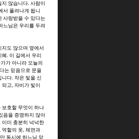
잃지 않습니다
.
사람이
에서 풀려나게 됩니
 사랑받을 수 있다는
하느님은 우리를 두려
이지도 않으며 옆에서
지혜
.
이 길에서 우리
찬가가 아니라 오늘의
다는 믿음으로 문을
입니다
.
작은 빛을 신
 되고
,
자비가 빛이
 보호할 무엇이 하나
 있음을 증명하지 않아
 이미 충분히 넉넉한
,
역할의 옷
,
체면과
만 동시에 하느님 앞