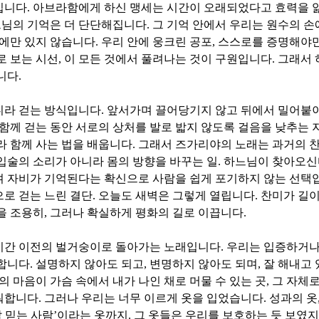
십니다
.
아브라함에게 하신 맹세는 시간이 오래되었다고 효력을 
님의 기억은 더 단단해집니다
.
그 기억 안에서 우리는 원수의 손
에만 있지 않습니다
.
우리 안에 웅크린 공포
,
스스로를 증명해야만
로 보는 시선
,
이 모든 것에서 풀려나는 것이 구원입니다
.
그래서 
니다
.
니라 걷는 방식입니다
.
앞서가며 끌어당기지 않고 뒤에서 밀어붙
함께 걷는 동안 서로의 상처를 발로 밟지 않도록 걸음을 낮추는 
라 함께 사는 법을 배웁니다
.
그래서 즈가리야의 노래는 과거의 
입술의 소리가 아니라 몸의 방향을 바꾸는 일
.
하느님이 찾아오신
며 자비가 기억된다는 확신으로 사람을 쉽게 포기하지 않는 선택
로 걷는 느린 결단
.
오늘도 새벽은 그렇게 열립니다
.
찬미가 길이
을 조용히
,
그러나 확실하게 평화의 길로 이끕니다
.
시간 이전의 벌거숭이로 돌아가는 노래입니다
.
우리는 입증하거나
망합니다
.
설명하지 않아도 되고
,
변명하지 않아도 되며
,
잘 해내고
 마음이 가슴 속에서 내가 나인 채로 머물 수 있는 곳
,
그 자체로
워합니다
.
그러나 우리는 너무 이르게 옷을 입었습니다
.
성과의 옷
 믿는 사람
’
이라는 옷까지
.
그 옷들은 우리를 보호하는 듯 보였지