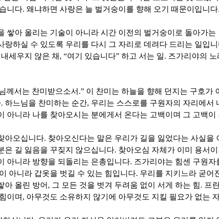
었습니다
.
왜냐하면 사랑은 늘 벌거숭이를 향해 오기 때문이입니다
을 쌓아 올리는 기술이 아니라 시간 이전의 벌거숭이로 돌아가는
사랑하실 수 있도록 우리를 다시 그 자리로 데려다 드리는 일입
 내세우지 않은 채
, “
여기 있습니다
”
하고 서는 일
.
즈가리야의 노래
느님께서는 찬미받으소서
.”
이 찬미는 하늘을 향해 던지는 구호가
다
.
하느님을 찬미하는 순간
,
우리는 스스로를 구원자의 자리에서 
이 아니라 나를 찾아오시는 분에게서 온다는 고백이며 그 고백이
 찾아오십니다
.
찾아오신다는 말은 우리가 길을 잃었다는 사실을 
분은 길 잃음을 꾸짖지 않으십니다
.
찾아오심 자체가 이미 용서
건이 아니라 방향을 되돌리는 은총입니다
.
즈가리야는 힘센 구원자
힘이 아니라 갑옷을 벗길 수 있는 힘입니다
.
우리를 지키느라 굳어
쌓아 올린 방어
,
그 모든 것을 벗겨 두려움 없이 서게 하는 힘
.
프란
 힘이며
,
아무것도 소유하지 않기에 아무것도 지킬 필요가 없는 