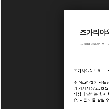
Sketchbook
Sketchbook
즈가리야의
이마르첼리노M
by
Sketchbook
Sketchbook
즈가리야의 노래
—
주 이스라엘의 하느
리 계시지 않고
,
초월
세상이 말하는 힘이
유
,
다른 이를 살릴 