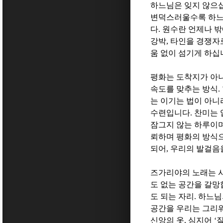
하느님은 잊지 않으
변덕스러울수록 하느
다
.
원수란 언제나 밖
강박
,
타인을 경쟁자
움 없이 섬기게 하십
평화는 도착지가 아
속도를 맞추는 방식
.
는 이기는 법이 아니
수련입니다
.
찬미는 
잠그지 않는 하루이
뢰하며 평화의 방식으
되어
,
우리의 발걸음
즈가리야의 노래는 
도 없는 공간을 갈
도 되는 자리
.
하느님의
공간을 우리는 그리
신앙의 옷
,
심지어
‘
잘