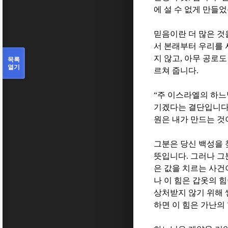
에 설 수 없게 만들
믿음이란 더 많은 것
서 본래부터 우리를 
지 않고
,
아무 공로도
목록
열기
르쳐 줍니다
.
“
주 이스라엘의 하
기겠다는 결단입니
원은 내가 만드는 것
그분은 당신 백성을
뜻입니다
.
그러나 그
은 값을 치르는 사
나 이 힘은 갑옷의 
상처받지 않기 위해 
하면 이 힘은 가난의