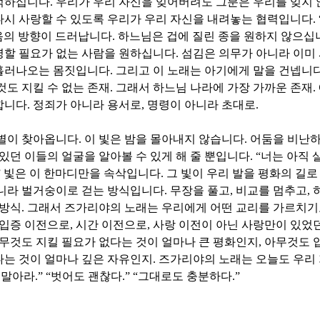
억하십니다
.
우리가 우리 자신을 잊어버려도 그분은 우리를 잊지
시 사랑할 수 있도록 우리가 우리 자신을 내려놓는 협력입니다
. 
음의 방향이 드러납니다
.
하느님은 겁에 질린 종을 원하지 않으십
명할 필요가 없는 사람을 원하십니다
.
섬김은 의무가 아니라 이미
흘러나오는 몸짓입니다
.
그리고 이 노래는 아기에게 말을 건넵니
것도 지킬 수 없는 존재
.
그래서 하느님 나라에 가장 가까운 존재
.
합니다
.
정죄가 아니라 용서로
,
명령이 아니라 초대로
.
 별이 찾아옵니다
.
이 빛은 밤을 몰아내지 않습니다
.
어둠을 비난
 있던 이들의 얼굴을 알아볼 수 있게 해 줄 뿐입니다
. “
너는 아직 
”
빛은 이 한마디만을 속삭입니다
.
그 빛이 우리 발을 평화의 길로
아니라 벌거숭이로 걷는 방식입니다
.
무장을 풀고
,
비교를 멈추고
,
 방식
.
그래서 즈가리야의 노래는 우리에게 어떤 교리를 가르치기
입증 이전으로
,
시간 이전으로
,
사랑 이전이 아닌 사랑만이 있었
무것도 지킬 필요가 없다는 것이 얼마나 큰 평화인지
,
아무것도 
다는 것이 얼마나 깊은 자유인지
.
즈가리야의 노래는 오늘도 우리 
 말아라
.” “
벗어도 괜찮다
.” “
그대로도 충분하다
.”