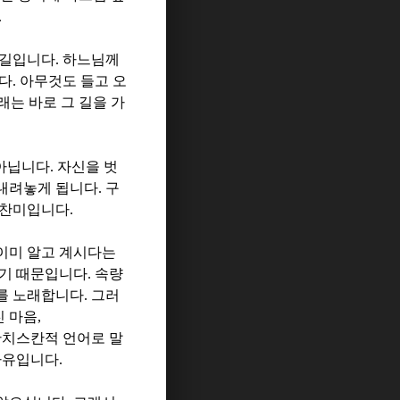
.
 길입니다
.
하느님께
니다
.
아무것도 들고 오
는 바로 그 길을 가
 아닙니다
.
자신을 벗
내려놓게 됩니다
.
구
 찬미입니다
.
이미 알고 계시다는
이기 때문입니다
.
속량
를 노래합니다
.
그러
진 마음
,
치스칸적 언어로 말
자유입니다
.