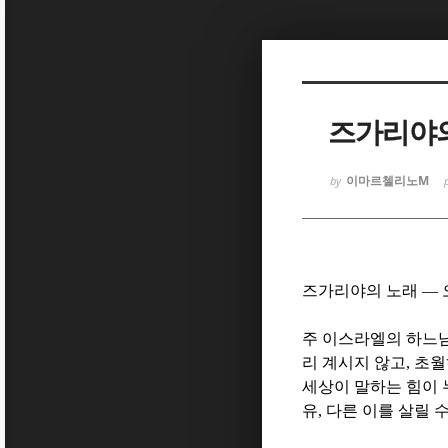
Sketchbook
Sketchbook
즈가리야의
이마르첼리노M
by
Sketchbook
Sketchbook
즈가리야의 노래
—
주 이스라엘의 하느
리 계시지 않고
,
초월
세상이 말하는 힘이
유
,
다른 이를 살릴 