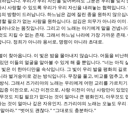
억하십니다
.
우리가 우리 자신을 잊어버려도 그분은 우리를 잊지
시 사랑할 수 있도록 우리가 우리 자신을 내려놓는 협력입니다
. 
음의 방향이 드러납니다
.
하느님은 겁에 질린 종을 원하지 않으십
명할 필요가 없는 사람을 원하십니다
.
섬김은 의무가 아니라 이미
흘러나오는 몸짓입니다
.
그리고 이 노래는 아기에게 말을 건넵니
것도 지킬 수 없는 존재
.
그래서 하느님 나라에 가장 가까운 존재
.
합니다
.
정죄가 아니라 용서로
,
명령이 아니라 초대로
.
 별이 찾아옵니다
.
이 빛은 밤을 몰아내지 않습니다
.
어둠을 비난
 있던 이들의 얼굴을 알아볼 수 있게 해 줄 뿐입니다
. “
너는 아직 
”
빛은 이 한마디만을 속삭입니다
.
그 빛이 우리 발을 평화의 길로
아니라 벌거숭이로 걷는 방식입니다
.
무장을 풀고
,
비교를 멈추고
,
 방식
.
그래서 즈가리야의 노래는 우리에게 어떤 교리를 가르치기
입증 이전으로
,
시간 이전으로
,
사랑 이전이 아닌 사랑만이 있었
무것도 지킬 필요가 없다는 것이 얼마나 큰 평화인지
,
아무것도 
다는 것이 얼마나 깊은 자유인지
.
즈가리야의 노래는 오늘도 우리 
 말아라
.” “
벗어도 괜찮다
.” “
그대로도 충분하다
.”