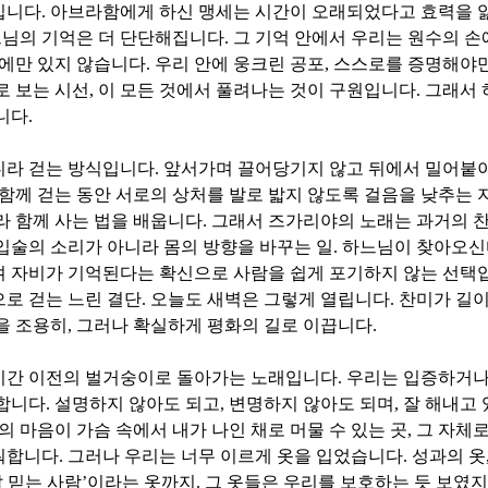
십니다
.
아브라함에게 하신 맹세는 시간이 오래되었다고 효력을 
님의 기억은 더 단단해집니다
.
그 기억 안에서 우리는 원수의 손
에만 있지 않습니다
.
우리 안에 웅크린 공포
,
스스로를 증명해야만
로 보는 시선
,
이 모든 것에서 풀려나는 것이 구원입니다
.
그래서 
니다
.
니라 걷는 방식입니다
.
앞서가며 끌어당기지 않고 뒤에서 밀어붙
함께 걷는 동안 서로의 상처를 발로 밟지 않도록 걸음을 낮추는 
라 함께 사는 법을 배웁니다
.
그래서 즈가리야의 노래는 과거의 
입술의 소리가 아니라 몸의 방향을 바꾸는 일
.
하느님이 찾아오신
며 자비가 기억된다는 확신으로 사람을 쉽게 포기하지 않는 선택
로 걷는 느린 결단
.
오늘도 새벽은 그렇게 열립니다
.
찬미가 길이
을 조용히
,
그러나 확실하게 평화의 길로 이끕니다
.
시간 이전의 벌거숭이로 돌아가는 노래입니다
.
우리는 입증하거나
망합니다
.
설명하지 않아도 되고
,
변명하지 않아도 되며
,
잘 해내고
 마음이 가슴 속에서 내가 나인 채로 머물 수 있는 곳
,
그 자체로
워합니다
.
그러나 우리는 너무 이르게 옷을 입었습니다
.
성과의 옷
 믿는 사람
’
이라는 옷까지
.
그 옷들은 우리를 보호하는 듯 보였지