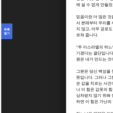
에 설 수 없게 만들
믿음이란 더 많은 것
서 본래부터 우리를 
지 않고
,
아무 공로도
목록
열기
르쳐 줍니다
.
“
주 이스라엘의 하
기겠다는 결단입니
원은 내가 만드는 것
그분은 당신 백성을
뜻입니다
.
그러나 그
은 값을 치르는 사
나 이 힘은 갑옷의 
상처받지 않기 위해 
하면 이 힘은 가난의