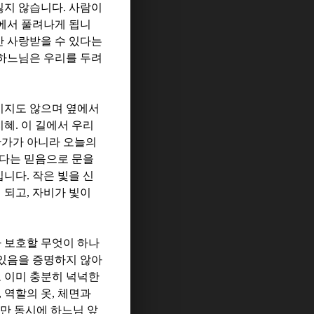
잃지 않습니다
.
사람이
에서 풀려나게 됩니
 사랑받을 수 있다는
하느님은 우리를 두려
이지도 않으며 옆에서
지혜
.
이 길에서 우리
찬가가 아니라 오늘의
다는 믿음으로 문을
입니다
.
작은 빛을 신
 되고
,
자비가 빛이
 보호할 무엇이 하나
 있음을 증명하지 않아
 이미 충분히 넉넉한
,
역할의 옷
,
체면과
만 동시에 하느님 앞