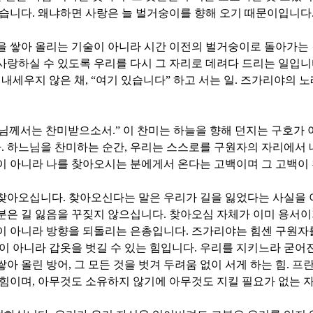
었습니다
.
왜냐하면 사랑은 늘 벌거숭이를 향해 오기 때문이입니다
을 쌓아 올리는 기술이 아니라 시간 이전의 벌거숭이로 돌아가는
사랑하실 수 있도록 우리를 다시 그 자리로 데려다 드리는 일입
 내세우지 않은 채
, “
여기 있습니다
”
하고 서는 일
.
즈가리야의 노래
느님께서는 찬미받으소서
.”
이 찬미는 하늘을 향해 던지는 구호가
다
.
하느님을 찬미하는 순간
,
우리는 스스로를 구원자의 자리에서 
이 아니라 나를 찾아오시는 분에게서 온다는 고백이며 그 고백이
 찾아오십니다
.
찾아오신다는 말은 우리가 길을 잃었다는 사실을 
분은 길 잃음을 꾸짖지 않으십니다
.
찾아오심 자체가 이미 용서
건이 아니라 방향을 되돌리는 은총입니다
.
즈가리야는 힘센 구원자
힘이 아니라 갑옷을 벗길 수 있는 힘입니다
.
우리를 지키느라 굳어
쌓아 올린 방어
,
그 모든 것을 벗겨 두려움 없이 서게 하는 힘
.
프란
 힘이며
,
아무것도 소유하지 않기에 아무것도 지킬 필요가 없는 