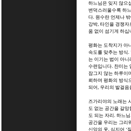
하느님은 잊지 않으
변덕스러울수록 하느
다
.
원수란 언제나 밖
강박
,
타인을 경쟁자
움 없이 섬기게 하십
평화는 도착지가 아
속도를 맞추는 방식
.
는 이기는 법이 아니
수련입니다
.
찬미는 
잠그지 않는 하루이
뢰하며 평화의 방식으
되어
,
우리의 발걸음
즈가리야의 노래는 
도 없는 공간을 갈
도 되는 자리
.
하느님의
공간을 우리는 그리
신앙의 옷
,
심지어
‘
잘