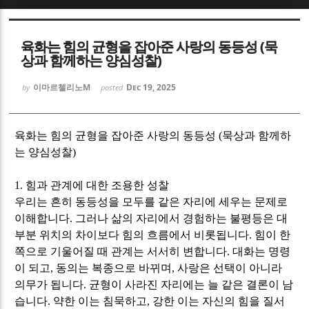
Sketchbook5, 스케치북5
Sketchbook5, 스케치북5
육화는 힘의 균형을 잡아준 사랑의 동등성 (묵
상과 함께하는 양심성찰)
이마르첼리노M
Dec 19, 2025
by
posted
Sketchbook5, 스케치북5
Sketchbook5, 스케치북5
육화는 힘의 균형을 잡아준 사랑의 동등성
(
묵상과 함께하
는 양심성찰
)
1.
힘과 관계에 대한 조용한 성찰
우리는 흔히 동등성을 모두를 같은 자리에 세우는 문제로
이해합니다
.
그러나 삶의 자리에서 경험하는 불평등은 대
부분 위치의 차이보다 힘의 흐름에서 비롯됩니다
.
힘이 한
쪽으로 기울어질 때 관계는 서서히 변합니다
.
대화는 명령
이 되고
,
동의는 복종으로 바뀌며
,
사랑은 선택이 아니라
의무가 됩니다
.
균형이 사라진 자리에는 늘 같은 결론이 남
습니다
.
약한 이는 침묵하고
,
강한 이는 자신의 힘을 질서