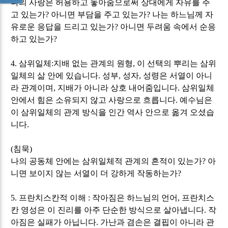
나의 사랑은 허용하고 놓아줌으로써 상대에게 자유를 주
고 있는가
?
아니면 부담을 주고 있는가
?
나는 하느님께 자
유로운 응답을 드리고 있는가
?
아니면 두려움 속에서 순응
하고 있는가
?
4.
삼위일체
:
지배 없는 관계의 원형
,
이 선택의 뿌리는 삼위
일체의 삶 안에 있습니다
.
성부
,
성자
,
성령은 서열이 아니
라 관계이며
,
지배가 아니라 상호 내어줌입니다
.
삼위일체
안에서 힘은 소유되지 않고 사랑으로 흐릅니다
.
예수님은
이 삼위일체의 관계 방식을 인간 역사 안으로 옮겨 오셨습
니다
.
(
침묵
)
나의 공동체 안에는 삼위일체적 관계의 흔적이 있는가
?
아
니면 보이지 않는 서열이 더 강하게 작동하는가
?
5.
프란치스칸적 이해
:
작아짐은 하느님의 언어
,
프란치스
칸 영성은 이 진리를 아주 단순한 방식으로 살아냅니다
.
작
아짐은 실패가 아닙니다
.
가난과 겸손은 결핍이 아니라 관