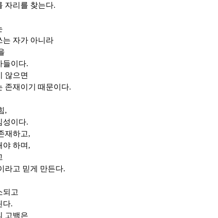
를 자리를 찾는다
.
는
쓰는 자가 아니라
을
자들이다
.
지 않으면
는 존재이기 때문이다
.
힘
,
심성이다
.
 존재하고
,
해야 하며
,
고
이라고 믿게 만든다
.
소되고
된다
.
의 고백은