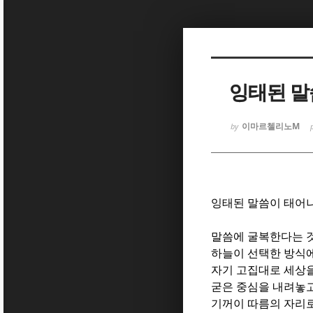
Sketchbook
Sketchbook
잉태된 말
이마르첼리노M
by
Sketchbook
Sketchbook
잉태된 말씀이 태어
말씀에 굴복한다는 
하늘이 선택한 방식
자기 고집대로 세상
굳은 중심을 내려놓
기꺼이 따름의 자리로