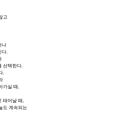
않고
러나
신다
.
라
를 선택한다
.
다
.
라
아가실 때
,
 태어날 때
,
오늘도 계속되는