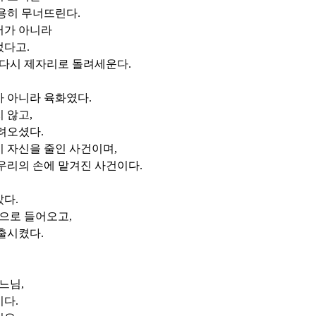
조용히 무너뜨린다
.
서가 아니라
었다고
.
 다시 제자리로 돌려세운다
.
가 아니라 육화였다
.
지 않고
,
내려오셨다
.
이 자신을 줄인 사건이며
,
우리의 손에 맡겨진 사건이다
.
았다
.
안으로 들어오고
,
노출시켰다
.
하느님
,
이다
.