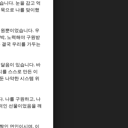
렀습니다
.
눈을 감고 억
침묵으로 나를 맞이했
염원뿐이었습니다
.
우
압박
,
노력해야 구원받
은 결국 우리를 가두는
깨달음이 있습니다
.
바
리를 스스로 만든 이
둔 나약한 시스템 위
다
.
나를 구원하고
,
나
적인 선물이었음을 깨
 짝인 연인이시며
,
이