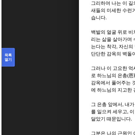
그리하여 나는 이 길
새들의 미세한 수런
습니다
.
백발의 얼굴 위로 비
리는 삶을 살아가며
는다는 착각
,
자신의
단단한 감옥의 벽돌
목록
열기
그러나 이 고요한 
로 하느님의 은총
(
恩
감옥에서 풀어주는 
에 하느님의 지고한 
그 은총 앞에서
,
내가
를 일으켜 세우고
,
이
달았기 때문입니다
.
그분은 나의 근원인