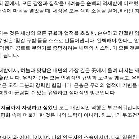
의 끝에서
,
모든 감정과 집착을 내려놓은 순백의 억새밭에 이르
거림에 마음을 열었을 때
,
세상은 모든 색과 소음을 걷어낸 하얀 
치는 것은 세상의 모든 규율과 업적을 초월한
,
순수하고 간절한 
 수많은
'
철갑 규범
'
들을 스스로 만들어냅니다
.
완벽해야 한다는 
 덕행과 공로로 무언가를 증명하려는 내면의 시스템
.
이 모든 것
이 됩니다
.
억새밭에서
,
하늘과 맞닿은 내면의 가장 깊은 곳에서 울려 퍼지는 
寵
)
입니다
.
우리가 만든 모든 인위적인 규범과 노력을 꿰뚫고
,
우
것은 오직 그분의 강력한 힘입니다
.
은총은 우리의 업적에 기반을 
경륜이 군림할 수 있는 유일하고 절대적인 방편입니다
.
 지금까지 자랑하고 싶었던 모든 개인적인 덕행은 부끄러워집니
 평화 속에 머물게 한 것은 나의 노력이 아니라
,
하느님의 무조건
 아버지와 어머니이시며
,
나의 인도자인 스승이시며
,
나의 영원한