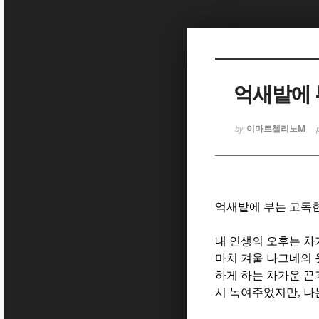
Sketchbook
Sketchbook
억새밭에 
이마르첼리노M
by
Sketchbook
Sketchbook
억새밭에 부는 고독
내 인생의 오후는 
마치 겨울 나그네의
하게 하는 차가운 
시 녹여주었지만
,
나