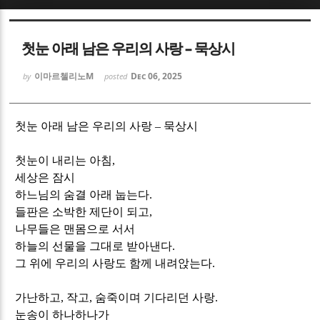
Sketchbook5, 스케치북5
Sketchbook5, 스케치북5
첫눈 아래 남은 우리의 사랑 – 묵상시
이마르첼리노M
Dec 06, 2025
by
posted
첫눈 아래 남은 우리의 사랑
–
묵상시
Sketchbook5, 스케치북5
Sketchbook5, 스케치북5
첫눈이 내리는 아침
,
세상은 잠시
하느님의 숨결 아래 눕는다
.
들판은 소박한 제단이 되고
,
나무들은 맨몸으로 서서
하늘의 선물을 그대로 받아낸다
.
그 위에 우리의 사랑도 함께 내려앉는다
.
가난하고
,
작고
,
숨죽이며 기다리던 사랑
.
눈송이 하나하나가