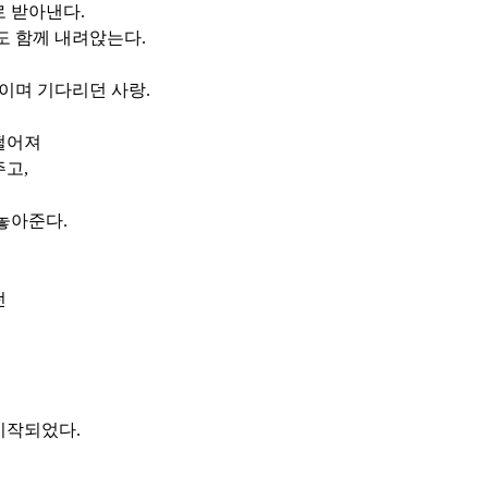
로 받아낸다
.
도 함께 내려앉는다
.
이며 기다리던 사랑
.
떨어져
주고
,
 놓아준다
.
던
시작되었다
.