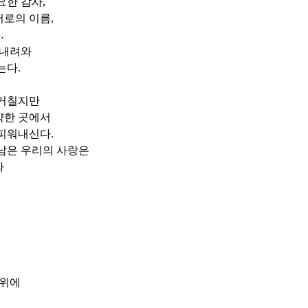
요한 감사
,
서로의 이름
,
…
 내려와
는다
.
 거칠지만
약한 곳에서
 피워내신다
.
남은 우리의 사랑은
라
 위에