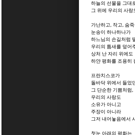
하늘의 선물을 그대
그 위에 우리의 사랑
가난하고
,
작고
,
숨죽
눈송이 하나하나가
하느님의 손길처럼 
우리의 틈새를 덮어
상처 난 자리 위에도
하얀 평화를 조용히
프란치스코가
돌바닥 위에서 들었
그 단순한 기쁨처럼
,
우리의 사랑도
소유가 아니고
주장이 아니라
그저 내어놓음에서 
첫눈 아래의 평화는