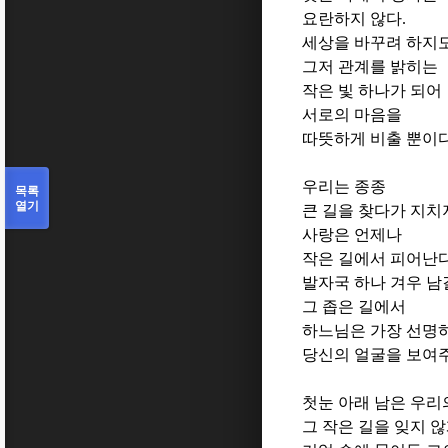
요란하지 않다
.
세상을 바꾸려 하지
그저 관계를 밝히는
작은 빛 하나가 되어
서로의 마음을
따뜻하게 비출 뿐이
우리는 종종
목록
열기
큰 길을 찾다가 지치
사랑은 언제나
작은 길에서 피어난
발자국 하나 겨우 남
그 좁은 길에서
하느님은 가장 선명
당신의 얼굴을 보여
첫눈 아래 남은 우리
그 작은 길을 잊지 