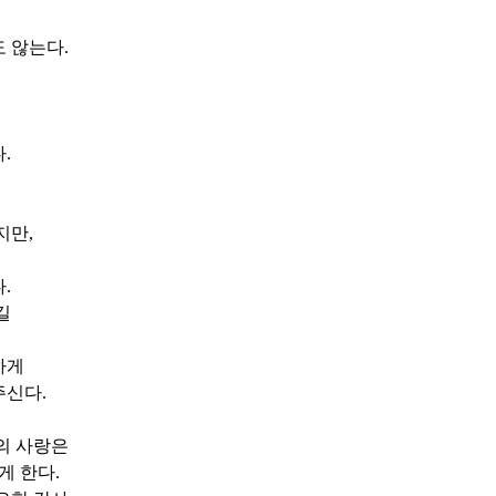
도 않는다
.
다
.
지만
,
다
.
길
하게
주신다
.
의 사랑은
않게 한다
.